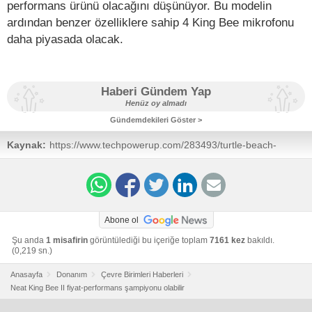
performans ürünü olacağını düşünüyor. Bu modelin
ardından benzer özelliklere sahip 4 King Bee mikrofonu
daha piyasada olacak.
Haberi Gündem Yap
Henüz oy almadı
Gündemdekileri Göster >
Kaynak:
https://www.techpowerup.com/283493/turtle-beach-
brand-neat-microphones-launches-the-king-bee-ii-
analog-xlr
Abone ol
Şu anda
1 misafirin
görüntülediği bu içeriğe toplam
7161 kez
bakıldı.
(0,219 sn.)
Anasayfa
Donanım
Çevre Birimleri Haberleri
Neat King Bee II fiyat-performans şampiyonu olabilir