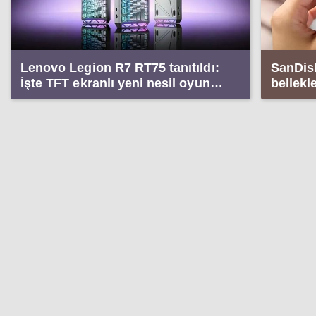
Lenovo Legion R7 RT75 tanıtıldı:
SanDisk
İşte TFT ekranlı yeni nesil oyun
bellekl
klavyesi