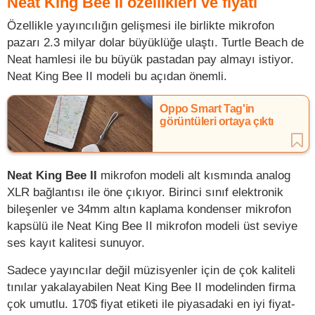
Neat King Bee II özellikleri ve fiyatı
Özellikle yayıncılığın gelişmesi ile birlikte mikrofon
pazarı 2.3 milyar dolar büyüklüğe ulaştı. Turtle Beach de
Neat hamlesi ile bu büyük pastadan pay almayı istiyor.
Neat King Bee II modeli bu açıdan önemli.
Oppo Smart Tag'in
görüntüleri ortaya çıktı
Neat King Bee II
mikrofon modeli alt kısmında analog
XLR bağlantısı ile öne çıkıyor. Birinci sınıf elektronik
bileşenler ve 34mm altın kaplama kondenser mikrofon
kapsülü ile Neat King Bee II mikrofon modeli üst seviye
ses kayıt kalitesi sunuyor.
Sadece yayıncılar değil müzisyenler için de çok kaliteli
tınılar yakalayabilen Neat King Bee II modelinden firma
çok umutlu. 170$ fiyat etiketi ile piyasadaki en iyi fiyat-