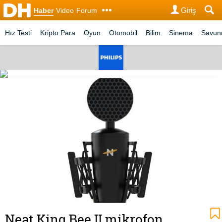
Giriş
Haber
Video
Forum
Hız Testi
Kripto Para
Oyun
Otomobil
Bilim
Sinema
Savu
Neat King Bee II mikrofon