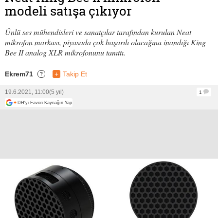
modeli satışa çıkıyor
Ünlü ses mühendisleri ve sanatçılar tarafından kurulan Neat
mikrofon markası, piyasada çok başarılı olacağına inandığı King
Bee II analog XLR mikrofonunu tanıttı.
Ekrem71
+
Takip Et
?
19.6.2021, 11:00
(5 yıl)
1
+
DH'yi Favori Kaynağın Yap