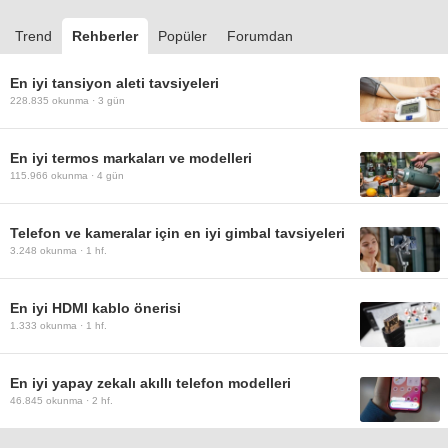
Trend
Rehberler
Popüler
Forumdan
En iyi tansiyon aleti tavsiyeleri
228.835
okunma ·
3 gün
En iyi termos markaları ve modelleri
115.966
okunma ·
4 gün
Telefon ve kameralar için en iyi gimbal tavsiyeleri
3.248
okunma ·
1 hf.
En iyi HDMI kablo önerisi
1.333
okunma ·
1 hf.
En iyi yapay zekalı akıllı telefon modelleri
46.845
okunma ·
2 hf.