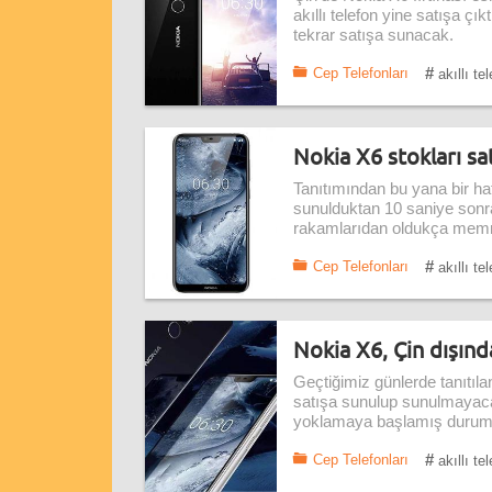
akıllı telefon yine satışa çı
tekrar satışa sunacak.
#
Cep Telefonları
akıllı te
Nokia X6 stokları sat
Tanıtımından bu yana bir haf
sunulduktan 10 saniye sonra
rakamlarıdan oldukça mem
#
Cep Telefonları
akıllı te
Nokia X6, Çin dışınd
Geçtiğimiz günlerde tanıtıl
satışa sunulup sunulmayac
yoklamaya başlamış durum
#
Cep Telefonları
akıllı te