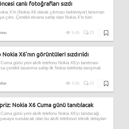
ncesi canlı fotoğrafları sızdı
okia X'in (Nokia X6 olarak çıkması bekleniyor) lansman
aya çıktı. Çentikli ekrana sahip olan Nokia X'in tüm
9,4b
29
fonu
 Nokia X6'nın görüntüleri sızdırıldı
uma günü yeni akıllı telefonu Nokia X6'yı tanıtması
sa çentikli tasarıma sahip ilk Nokia telefonla tanışmak
4,6b
16
lefon
riz: Nokia X6 Cuma günü tanıtılacak
uma günü yeni akıllı telefonu Nokia X6'yı tanıtacağı
piyasaya sunulacak olan bu akıllı telefonun teknik detayları