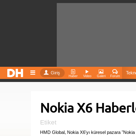
Giriş
Tekno
Haber
Video
Galeri
Forum
Film
Nokia X6 Haberl
Fiyatla
İnst
Etiket
HMD Global, Nokia X6'yı küresel pazara "Nokia 6