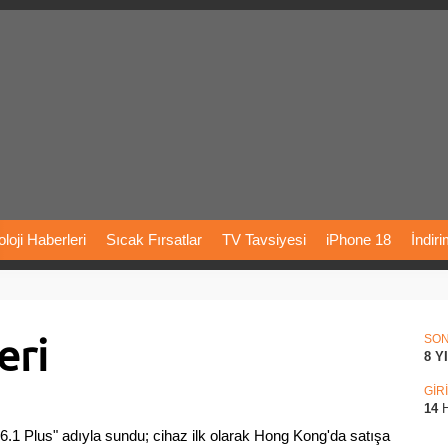
loji
Haberleri
Sıcak
Fırsatlar
TV
Tavsiyesi
iPhone
18
İndir
Önerileri
Türkiye
Araba
Fiyatları
Yapay
Zeka
Şarj
İstasyon
eri
rı
Vizyondaki
Filmler
Bitcoin
Dizi
Önerileri
Telefon
Önerileri
SO
8 Y
agram
Dondurma
İnstagram
Çöktü
Mü
GİR
14
H
.1 Plus" adıyla sundu; cihaz ilk olarak Hong Kong'da satışa