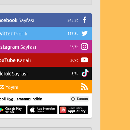
acebook
Sayfası
243,2b
witter
Profili
117,8b
nstagram
Sayfası
56,7b
ouTube
Kanalı
369b
ikTok
Sayfası
3,7b
SS
Yayını
bil Uygulamamızı İndirin
Tanıtım