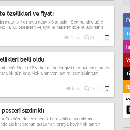
te özellikleri ve fiyatı
F
hlarından biri olmaya aday X6 tanıtıldı. Segmentine göre
okia X6 özellikleri ve fiyatını haberimizde bulabilirsiniz.
T
11,3b
31
I
likleri belli oldu
Y
nıtacağı Nokia X6'yı her ne kadar gizli tutmaya çalışsa da
T
na bir gün kala Nokia'nın yeni amiral gemisinin tüm
R
5,6b
19
Mo
posteri sızdırıldı
a Pekin'de düzenlenecek bir etkinlikte tanıtılması
e akıllı telefonun tasarımını ortaya koyan bir tanıtın