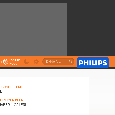
indirim
im
kodu
u
N GÜNCELLEME
IL
İLEN İÇERİKLER
ABER
1
GALERİ