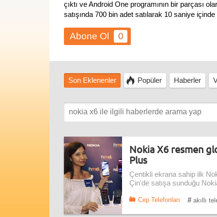
çıktı ve Android One programının bir parçası olar
satışında 700 bin adet satılarak 10 saniye içinde 
0
Son Eklenenler
Popüler
Haberler
V
Nokia X6 resmen glob
Plus
Çentikli ekrana sahip ilk N
Çin'de satışa sunduğu Nokia
#
Cep Telefonları
akıllı te