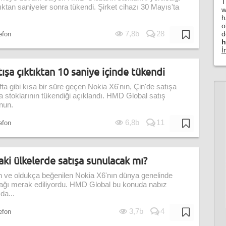
T
ktıktan saniyeler sonra tükendi. Şirket cihazı 30 Mayıs'ta
w
h
o
7,8b
28
d
lefon
h
İ
ışa çıktıktan 10 saniye içinde tükendi
ta gibi kısa bir süre geçen Nokia X6'nın, Çin'de satışa
 stoklarının tükendiği açıklandı. HMD Global satış
nun.
6,8b
11
lefon
aki ülkelerde satışa sunulacak mı?
an ve oldukça beğenilen Nokia X6'nın dünya genelinde
ağı merak ediliyordu. HMD Global bu konuda nabız
da...
3,7b
4
lefon