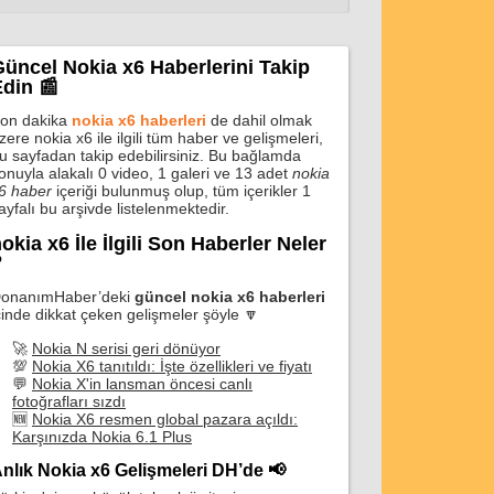
üncel Nokia x6 Haberlerini Takip
din 📰
on dakika
nokia x6 haberleri
de dahil olmak
zere nokia x6 ile ilgili tüm haber ve gelişmeleri,
u sayfadan takip edebilirsiniz. Bu bağlamda
onuyla alakalı 0 video, 1 galeri ve 13 adet
nokia
6 haber
içeriği bulunmuş olup, tüm içerikler 1
ayfalı bu arşivde listelenmektedir.
okia x6 İle İlgili Son Haberler Neler
❓
onanımHaber’deki
güncel nokia x6 haberleri
çinde dikkat çeken gelişmeler şöyle 🔽
🚀
Nokia N serisi geri dönüyor
💯
Nokia X6 tanıtıldı: İşte özellikleri ve fiyatı
💬
Nokia X'in lansman öncesi canlı
fotoğrafları sızdı
🆕
Nokia X6 resmen global pazara açıldı:
Karşınızda Nokia 6.1 Plus
nlık Nokia x6 Gelişmeleri DH’de 📢