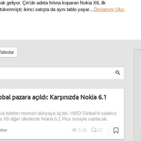
ak geliyor. Çin'de adeta fırtına koparan Nokia X6, ilk
tükenmişti; ikinci satışta da aynı tablo yaşandı. Telefon bir
…
Devamını Oku
ideolar
al pazara açıldı: Karşınızda Nokia 6.1
okia telefon resmen dünyaya açıldı. HMD Global'in sadece
 X6 diğer ülkelerde Nokia 6.1 Plus ismiyle satılacak.
5,3b
12
lefon