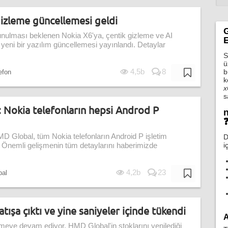
gizleme güncellemesi geldi
G
unulması beklenen Nokia X6'ya, çentik gizleme ve AI
E
n yeni bir yazılım güncellemesi yayınlandı. Detaylar
S
ü
4,5b
8
b
lefon
k
x
s
: Nokia telefonların hepsi Androd P
n
 HMD Global, tüm Nokia telefonların Android P işletim
D
i
ı. Önemli gelişmenin tüm detaylarını haberimizde
4,2b
23
bal
atışa çıktı ve yine saniyeler içinde tükendi
A
smeye devam ediyor. HMD Global'in stoklarını yenilediği