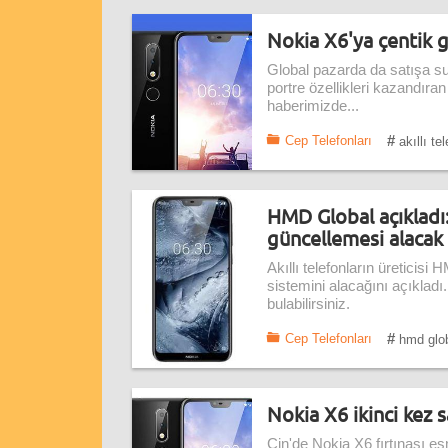
Nokia X6'ya çentik 
Global pazarda da satışa s
portre özellikleri kazandıra
haberimizde...
#
Cep Telefonları
akıllı te
HMD Global açıkladı
güncellemesi alacak
Akıllı telefonların üreticisi
sistemini alacağını açıklad
bulabilirsiniz.
#
Cep Telefonları
hmd glo
Nokia X6 ikinci kez s
Çin'de Nokia X6 fırtınası e