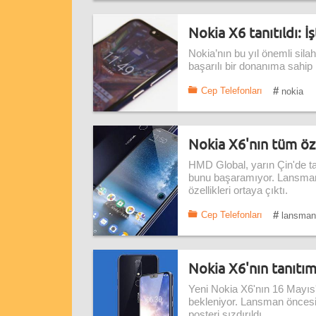
Nokia X6 tanıtıldı: İş
Nokia’nın bu yıl önemli sila
başarılı bir donanıma sahip N
#
Cep Telefonları
nokia
Nokia X6'nın tüm özel
HMD Global, yarın Çin'de ta
bunu başaramıyor. Lansmanı
özellikleri ortaya çıktı.
#
Cep Telefonları
lansman
Nokia X6'nın tanıtım 
Yeni Nokia X6'nın 16 Mayıs't
bekleniyor. Lansman öncesind
posteri sızdırıldı.