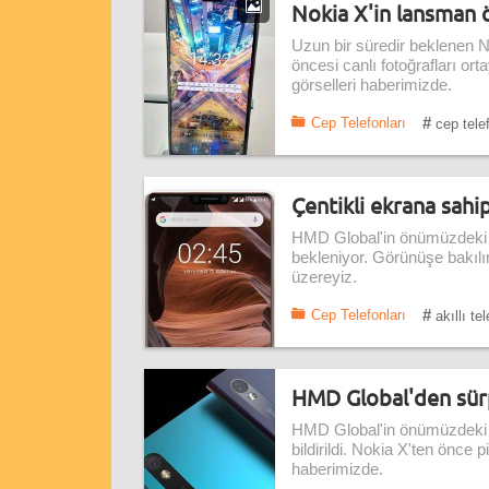
Nokia X'in lansman ö
Uzun bir süredir beklenen N
öncesi canlı fotoğrafları ort
görselleri haberimizde.
#
Cep Telefonları
cep tele
Çentikli ekrana sahip
HMD Global'in önümüzdeki C
bekleniyor. Görünüşe bakılır
üzereyiz.
#
Cep Telefonları
akıllı te
HMD Global'den sürp
HMD Global'in önümüzdeki C
bildirildi. Nokia X'ten önce 
haberimizde.