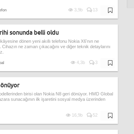
3,9b
13
lefon
rihi sonunda belli oldu
 hikâyesine dönen yeni akıllı telefonu Nokia X6'nın ne
u. Cihazın ne zaman çıkacağını ve diğer teknik detaylarını
z.
4,3b
3
bal
 dönüyor
odellerinden birisi olan Nokia N8 geri dönüyor. HMD Global
azara sunacağının ilk işaretini sosyal medya üzerinden
16,9b
52