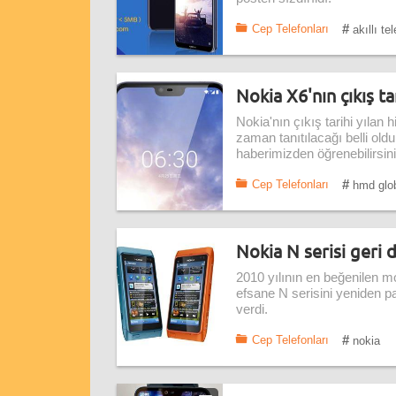
#
Cep Telefonları
akıllı te
Nokia X6'nın çıkış ta
Nokia'nın çıkış tarihi yılan
zaman tanıtılacağı belli old
haberimizden öğrenebilirsini
#
Cep Telefonları
hmd glo
Nokia N serisi geri
2010 yılının en beğenilen m
efsane N serisini yeniden p
verdi.
#
Cep Telefonları
nokia