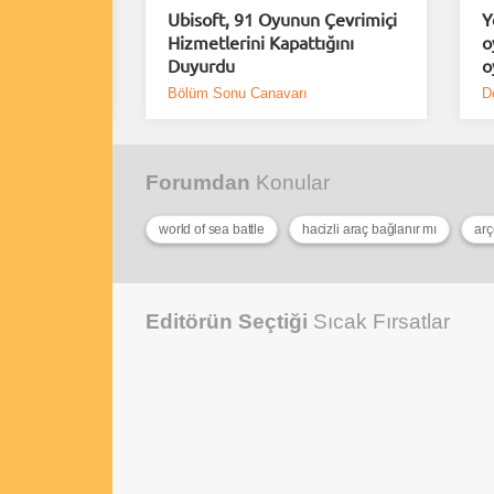
rımlar
Ubisoft, 91 Oyunun Çevrimiçi
Y
erindeki
Hizmetlerini Kapattığını
o
Duyurdu
o
Bölüm Sonu Canavarı
D
Forumdan
Konular
world of sea battle
hacizli araç bağlanır mı
Editörün Seçtiği
Sıcak Fırsatlar