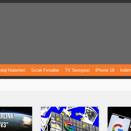
loji
Haberleri
Sıcak
Fırsatlar
TV
Tavsiyesi
iPhone
18
İndir
Önerileri
Türkiye
Araba
Fiyatları
Yapay
Zeka
Şarj
İstasyon
rı
Vizyondaki
Filmler
Bitcoin
Dizi
Önerileri
Telefon
Önerileri
agram
Dondurma
İnstagram
Çöktü
Mü