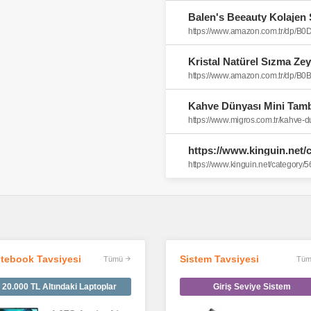
https://www.amazon.com.tr/dp/B
https://www.amazon.com.tr/dp/
Kahve Dünyası Mini Tambo
https://www.migros.com.tr/kahve-d
tebook Tavsiyesi
Sistem Tavsiyesi
Tümü
Tüm
20.000 TL Altındaki Laptoplar
Giriş Seviye Sistem