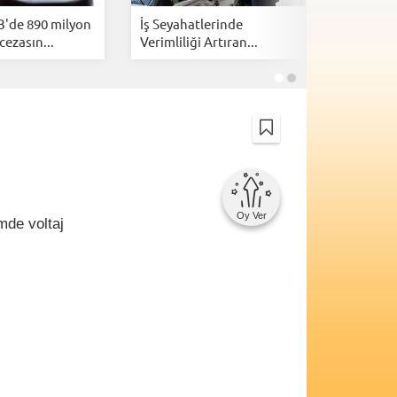
B'de 890 milyon
İş Seyahatlerinde
İsrail, Am
cezasın...
Verimliliği Artıran...
kazanmak
Oy Ver
mde voltaj