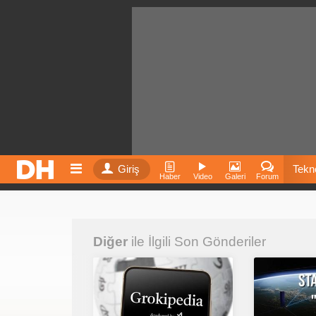
Giriş
Tekno
Haber
Video
Galeri
Forum
Film
Diğer
ile İlgili Son Gönderiler
Fiyatla
İnst