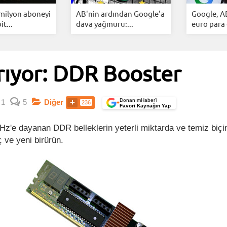
 milyon aboneyi
AB'nin ardından Google'a
Google, A
it...
dava yağmuru:...
euro para 
ırıyor: DDR Booster
DonanımHaber’i
1
5
Diğer
236
+
Favori Kaynağın Yap
e dayanan DDR belleklerin yeterli miktarda ve temiz biçi
ç ve yeni birürün.