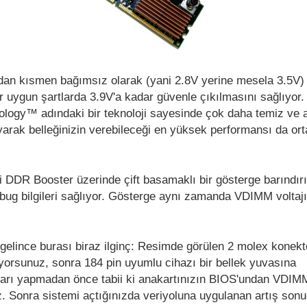
ndan kısmen bağımsız olarak (yani 2.8V yerine mesela 3.5V
 uygun şartlarda 3.9V'a kadar güvenle çıkılmasını sağlıyor.
logy™ adındaki bir teknoloji sayesinde çok daha temiz ve 
arak belleğinizin verebileceği en yüksek performansı da or
DDR Booster üzerinde çift basamaklı bir gösterge barındır
ebug bilgileri sağlıyor. Gösterge aynı zamanda VDIMM voltajı
a gelince burası biraz ilginç: Resimde görülen 2 molex konek
yorsunuz, sonra 184 pin uyumlu cihazı bir bellek yuvasına
ları yapmadan önce tabii ki anakartınızın BIOS'undan VDIMM
 Sonra sistemi açtığınızda veriyoluna uygulanan artış son