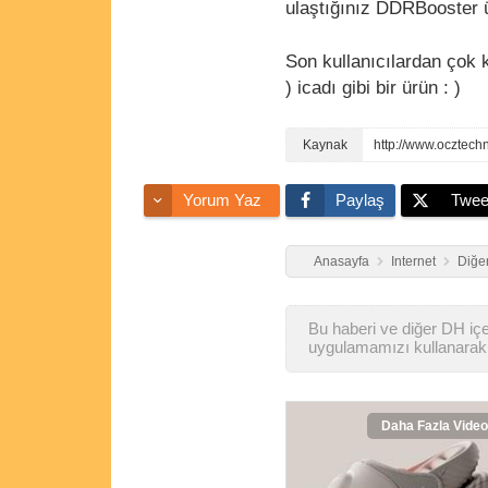
ulaştığınız DDRBooster 
Son kullanıcılardan çok k
) icadı gibi bir ürün : )
http://www.ocztec
Yorum Yaz
Paylaş
Twee
Anasayfa
Internet
Diğer
Bu haberi ve diğer DH içer
uygulamamızı kullanarak 
Daha Fazla Video