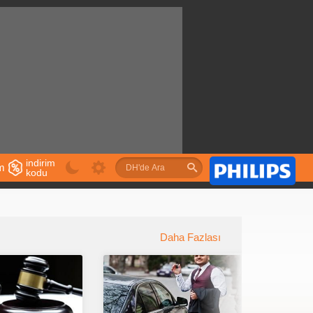
indirim
im
kodu
u
Daha Fazlası