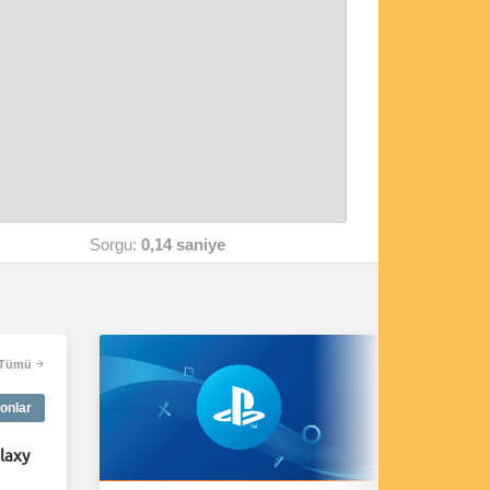
Sorgu:
0,14 saniye
Tümü
onlar
laxy