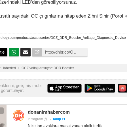
üzerindeki LED'den görebiliyorsunuz.
ısıtlı sayıdaki OC çılgınlarına hitap eden Zihni Sinir (
Porof √
hnology.com/products/accessories/OCZ_DDR_Booster_Voltage_Diagnostic_Device
tle
 Haberleri
OCZ voltajı arttırıyor: DDR Booster
iklerini, gelişmiş mobil
görüntüleyin:
donanimhabercom
Instagram
Takip Et
Nike'tan ayaklara masaj yapan akıllı terlik