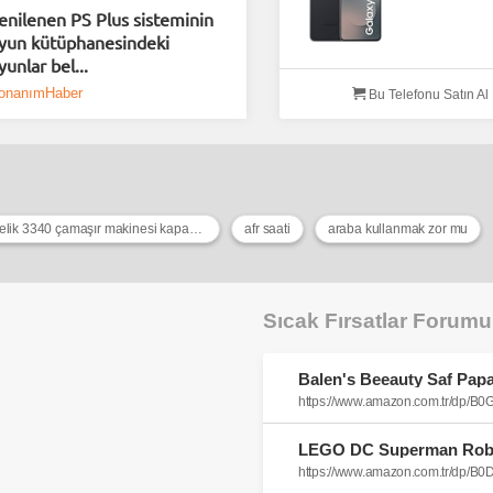
enilenen PS Plus sisteminin
yun kütüphanesindeki
yunlar bel...
onanımHaber
Bu Telefonu Satın Al
arçelik 3340 çamaşır makinesi kapağı nasıl açılır
afr saati
araba kullanmak zor mu
Sıcak Fırsatlar Forum
https://www.amazon.com.tr/dp/
https://www.amazon.com.tr/dp/