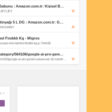
Balen's Beeauty Kolajen Sabunu : Amazon.com.tr: Kişisel Bakım ve Kozmetik
0DJ9T1JDT
Kristal Natürel Sızma Zeytinyağı 5 L DG : Amazon.com.tr: Gıda Ürünleri
B0BNVS49WY
l Fındıklı Kg - Migros
unyasi-mini-tambol-findikli-kg-p-7b4d36
https://www.kinguin.net/category/564106/google-ai-pro-gemini-advanced-18-month-subscription-activation-link
https://www.kinguin.net/category/564106/google-ai-pro-gemini-advanced-18-month-subscription-activation-link
ü