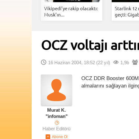
i Anlık
Vikipedi’ye rakip olacaktı:
Starlink 12
rarlarınız...
Musk’ın...
geçti: Gigab
OCZ voltajı artt
16 Haziran 2004, 18:52
(22 yıl)
1,9b
OCZ DDR Booster 600MHz'
almalarını sağlayan ilgin
Murat K.
"infoman"
?
Haber Editörü