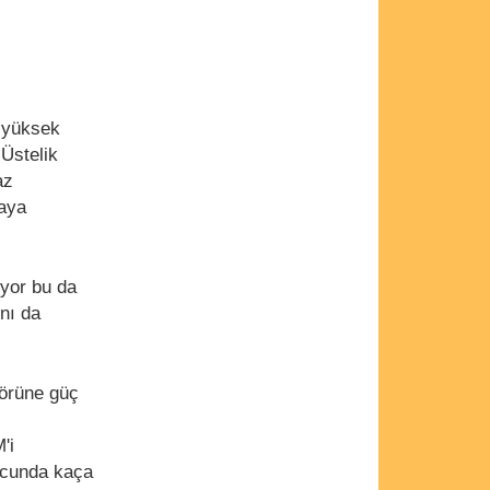
) yüksek
 Üstelik
az
taya
ıyor bu da
nı da
törüne güç
'i
ucunda kaça