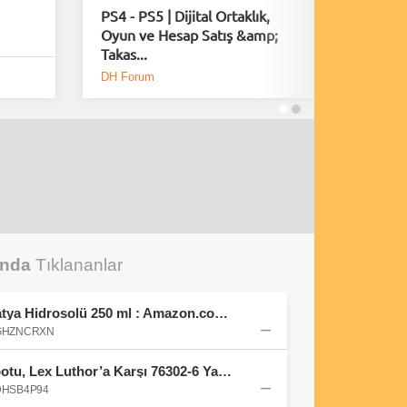
PS4 - PS5 | Dijital Ortaklık,
Playsta
Oyun ve Hesap Satış &amp;
Fırsatla
Takas...
DH Forum
DH Foru
unda
Tıklananlar
Balen's Beeauty Saf Papatya Hidrosolü 250 ml : Amazon.com.tr: Kişisel Bakım ve Kozmetik
B0GHZNCRXN
LEGO DC Superman Robotu, Lex Luthor’a Karşı 76302-6 Yaş ve Üzeri Süper Kahraman Sevenler için Yaratıcı Oyuncak Yapım Seti, Doğum Günü Hediyesi (120 Parça) : Amazon.com.tr: Oyuncak
B0DHSB4P94