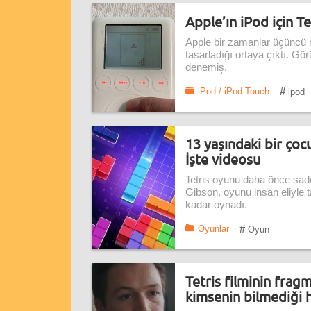
Apple’ın iPod için Tet
Apple bir zamanlar üçüncü n
tasarladığı ortaya çıktı. G
denemiş.
#
iPod / iPod Touch
ipod
13 yaşındaki bir çocu
İşte videosu
Tetris oyunu daha önce sadec
Gibson, oyunu insan eliyle 
kadar oynadı.
#
Oyunlar
Oyun
Tetris filminin frag
kimsenin bilmediği h