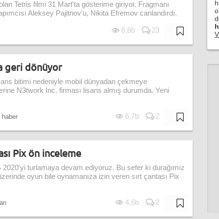
h
an Tetris filmi 31 Mart'ta gösterime giriyor. Fragmanı
o
pımcısı Aleksey Pajitnov'u, Nikita Efremov canlandırdı.
d
h
6,8b
23
V
a geri dönüyor
lisans bitimi nedeniyle mobil dünyadan çekmeye
yerine N3twork Inc. firması lisans almış durumda. Yeni
6,7b
2
 haber
tası Pix ön inceleme
2020'yi turlamaya devam ediyoruz. Bu sefer ki durağımız
ı üzerinde oyun bile oynamanıza izin veren sırt çantası Pix
4,6b
2
arı