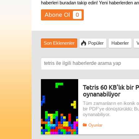
haberleri buradan takip edin! Yeni haberlerden a
0
Son Eklenenler
Popüler
Haberler
V
Tetris 60 KB'lık bir
oynanabiliyor
Tüm zamanların en ikonik oyu
bir PDF'ye dönüştürüldü; B
oynanabiliyor.
Oyunlar