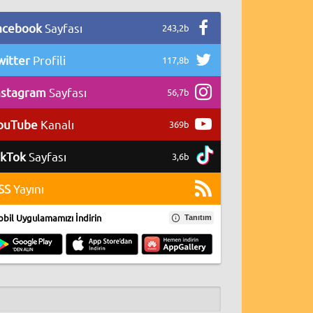
acebook
Sayfası
243,2b
witter
Profili
117,8b
nstagram
Sayfası
56,7b
ouTube
Kanalı
369b
ikTok
Sayfası
3,6b
SS
Yayını
bil Uygulamamızı İndirin
Tanıtım