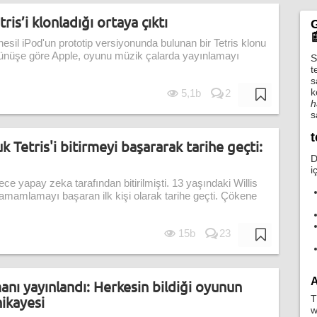
ris’i klonladığı ortaya çıktı
G

esil iPod'un prototip versiyonunda bulunan bir Tetris klonu
örünüşe göre Apple, oyunu müzik çalarda yayınlamayı
S
t
s
k
5,1b
2
h
s
t
k Tetris'i bitirmeyi başararak tarihe geçti:
D
i
e yapay zeka tarafından bitirilmişti. 13 yaşındaki Willis
tamamlamayı başaran ilk kişi olarak tarihe geçti. Çökene
15b
23
A
manı yayınlandı: Herkesin bildiği oyunun
ikayesi
T
w