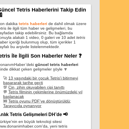
üncel Tetris Haberlerini Takip Edin

on dakika
tetris haberleri
de dahil olmak üzere
etris ile ilgili tüm haber ve gelişmeleri, bu
ayfadan takip edebilirsiniz. Bu bağlamda
onuyla alakalı 1 video, 0 galeri ve 10 adet
tetris
aber
içeriği bulunmuş olup, tüm içerikler 1
ayfalı bu arşivde listelenmektedir.
etris İle İlgili Son Haberler Neler ❓
onanımHaber’deki
güncel tetris haberleri
çinde dikkat çeken gelişmeler şöyle 🔽
🚀
13 yaşındaki bir çocuk Tetris'i bitirmeyi
başararak tarihe geçti
💯
Çin, zihin okuyabilen çipi tanıttı
💬
Tetris filminin çekimlerine önümüzdeki yıl
başlanacak
🆕
Tetris oyunu PDF'ye dönüştürüldü;
Tarayıcıda oynanıyor
nlık Tetris Gelişmeleri DH’de 📢
ürkiye'nin en büyük teknoloji sitesi
ww.donanimhaber.com'da, yeni tetris