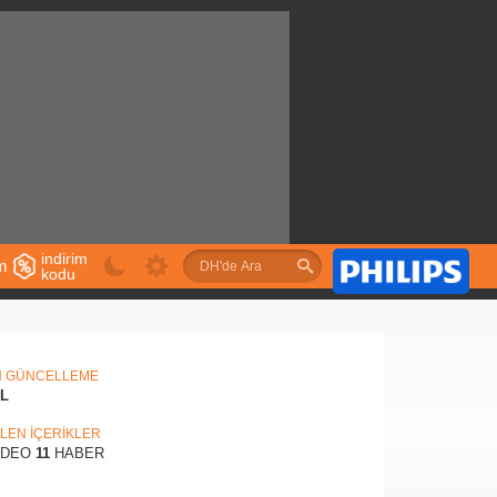
indirim
im
kodu
u
N GÜNCELLEME
IL
İLEN İÇERİKLER
İDEO
11
HABER