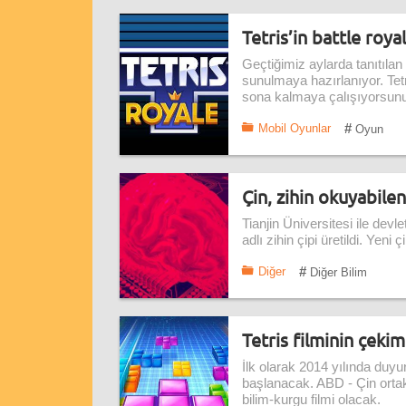
Tetris’in battle roy
Geçtiğimiz aylarda tanıtılan 
sunulmaya hazırlanıyor. Tet
sona kalmaya çalışıyorsun
#
Mobil Oyunlar
Oyun
Çin, zihin okuyabilen 
Tianjin Üniversitesi ile devle
adlı zihin çipi üretildi. Yeni 
#
Diğer
Diğer Bilim
Tetris filminin çeki
İlk olarak 2014 yılında duyu
başlanacak. ABD - Çin ortak 
bilim-kurgu filmi olacak.