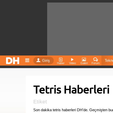
Giriş
Tekno
Haber
Video
Galeri
Forum
Film
Tetris Haberleri
Fiyatla
İnst
Etiket
Son dakika tetris haberleri DH’de. Geçmişten bug