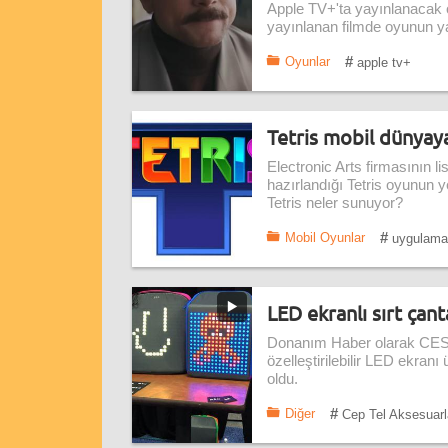
Apple TV+'ta yayınlanacak ol
yayınlanan filmde oyunun ya
#
Oyunlar
apple tv+
Tetris mobil dünyay
Electronic Arts firmasının 
hazırlandığı Tetris oyunun 
Tetris neler sunuyor?
#
Mobil Oyunlar
uygulama
LED ekranlı sırt çan
Donanım Haber olarak CES 
özelleştirilebilir LED ekran
oldu.
#
Diğer
Cep Tel Aksesuarl