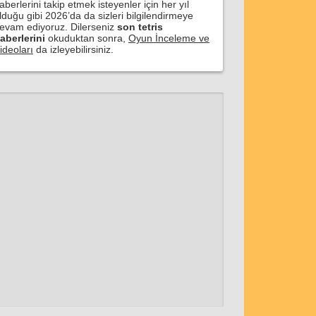
aberlerini takip etmek isteyenler için her yıl
lduğu gibi 2026’da da sizleri bilgilendirmeye
evam ediyoruz. Dilerseniz
son tetris
aberlerini
okuduktan sonra,
Oyun İnceleme ve
ideoları
da izleyebilirsiniz.