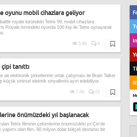
ale oyunu mobil cihazlara geliyor
F
battle royale türündeki Tetris 99, mobil cihazlara
T
ris Royale ismindeki oyunda 100 kişi ile Tetris oynayarak
uz.
I
5,8b
4
Y
çipi tanıttı
T
te ait elektronik şirketlerinin ortak çalışması ile Brain Talker
çip küçük sinirsel elektrik sinyallerini ayırt edebiliyor.
R
7,6b
15
Mo
mlerine önümüzdeki yıl başlanacak
rulan Tetris filminin çekimlerine önümüzdeki yıl Çin'de
yapımı olan film, 80 milyon dolar bütçeli destansı bir