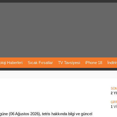
loji
Haberleri
Sıcak
Fırsatlar
TV
Tavsiyesi
iPhone
18
İndir
Önerileri
Türkiye
Araba
Fiyatları
Yapay
Zeka
Şarj
İstasyon
rı
Vizyondaki
Filmler
Bitcoin
Dizi
Önerileri
Telefon
Önerileri
SO
2 Y
agram
Dondurma
İnstagram
Çöktü
Mü
GİR
1
V
üne (06 Ağustos 2026), tetris hakkında bilgi ve güncel