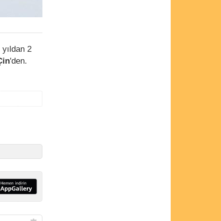
 yıldan 2
Çin
'den.