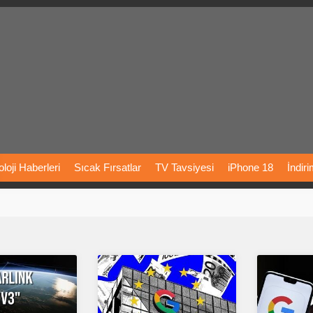
loji
Haberleri
Sıcak
Fırsatlar
TV
Tavsiyesi
iPhone
18
İndir
Önerileri
Türkiye
Araba
Fiyatları
Yapay
Zeka
Şarj
İstasyon
rı
Vizyondaki
Filmler
Bitcoin
Dizi
Önerileri
Telefon
Önerileri
agram
Dondurma
İnstagram
Çöktü
Mü