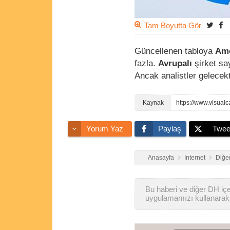
Tam Boyutta Gör
Güncellenen tabloya
Ame
fazla.
Avrupalı
şirket say
Ancak analistler gelecekt
https://www.visual
Yorum Yaz
Paylaş
Twee
Anasayfa
Internet
Diğer
Bu haberi ve diğer DH içer
uygulamamızı kullanarak 