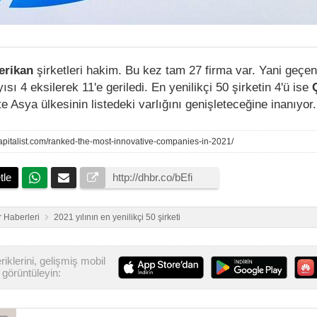
rikan
şirketleri hakim. Bu kez tam 27 firma var. Yani geçen
ısı 4 eksilerek 11'e geriledi. En yenilikçi 50 şirketin 4'ü ise
e Asya ülkesinin listedeki varlığını genişleteceğine inanıyor.
capitalist.com/ranked-the-most-innovative-companies-in-2021/
tle
 Haberleri
2021 yılının en yenilikçi 50 şirketi
iklerini, gelişmiş mobil
görüntüleyin: