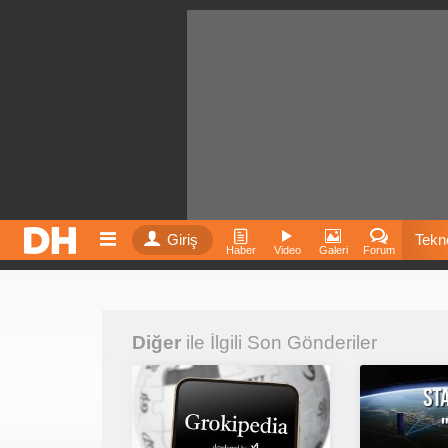
Giriş
Tekno
Haber
Video
Galeri
Forum
Film
Diğer
ile İlgili Son Gönderiler
Fiyatla
İnst