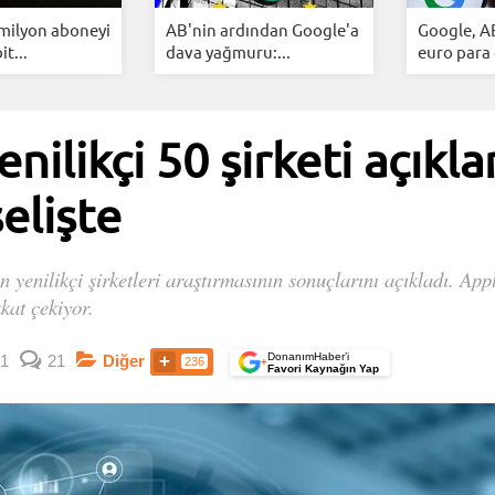
 milyon aboneyi
AB'nin ardından Google'a
Google, A
it...
dava yağmuru:...
euro para 
enilikçi 50 şirketi açıkl
selişte
enilikçi şirketleri araştırmasının sonuçlarını açıkladı. Appl
kkat çekiyor.
DonanımHaber’i
1
21
Diğer
236
+
Favori Kaynağın Yap