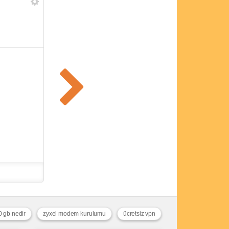
0 gb nedir
zyxel modem kurulumu
ücretsiz vpn