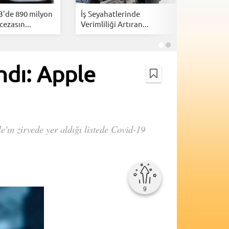
B'de 890 milyon
İş Seyahatlerinde
İsrail, Am
cezasın...
Verimliliği Artıran...
kazanmak
andı: Apple
e'ın zirvede yer aldığı listede Covid-19
9