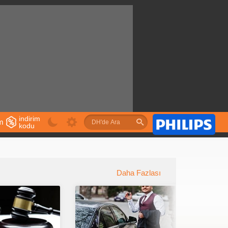
indirim
im
kodu
u
Daha Fazlası