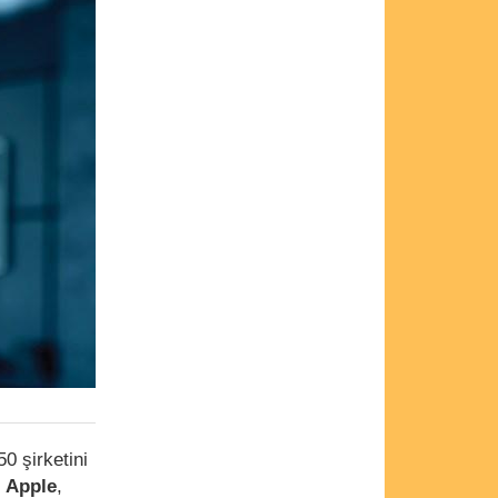
0 şirketini
.
Apple
,