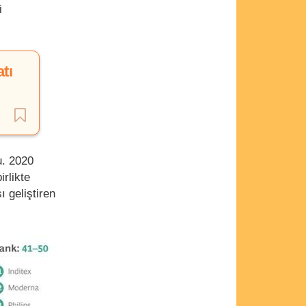
i
tı
u. 2020
irlikte
ı geliştiren