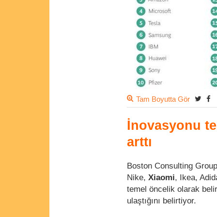
Tam Boyutta Gör
İnovasyonu tem
arttı
Boston Consulting Group'
Nike,
Xiaomi
, Ikea, Adi
temel öncelik olarak beli
ulaştığını belirtiyor.