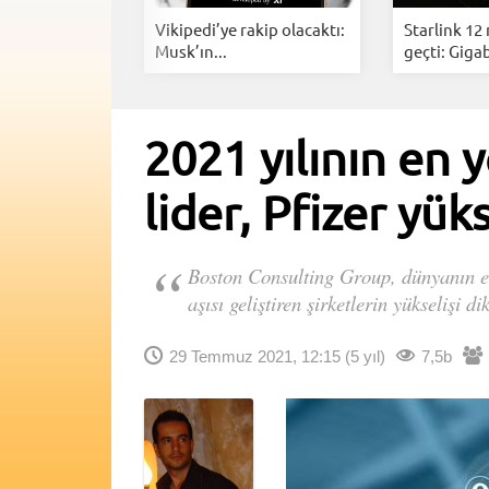
i Anlık
Vikipedi’ye rakip olacaktı:
Starlink 12
rarlarınız...
Musk’ın...
geçti: Gigab
2021 yılının en y
lider, Pfizer yük
Boston Consulting Group, dünyanın en y
aşısı geliştiren şirketlerin yükselişi di
29 Temmuz 2021, 12:15
(5 yıl)
7,5b