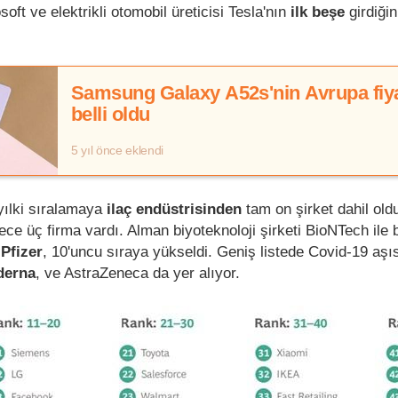
ft ve elektrikli otomobil üreticisi Tesla'nın
ilk beşe
girdiğin
Samsung Galaxy A52s'nin Avrupa fiya
belli oldu
5 yıl önce eklendi
yılki sıralamaya
ilaç endüstrisinden
tam on şirket dahil old
ce üç firma vardı. Alman biyoteknoloji şirketi BioNTech ile b
n
Pfizer
, 10'uncu sıraya yükseldi. Geniş listede Covid-19 aşıs
derna
, ve AstraZeneca da yer alıyor.