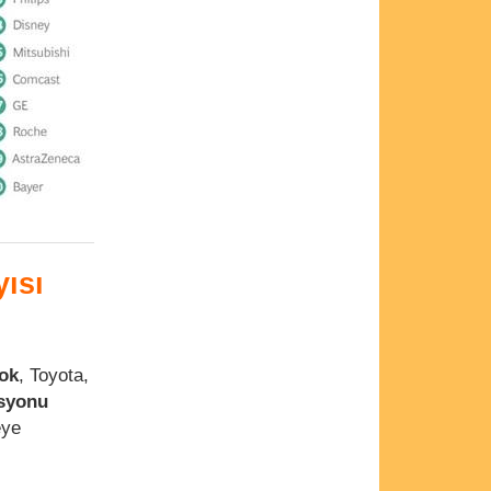
yısı
ok
, Toyota,
syonu
eye