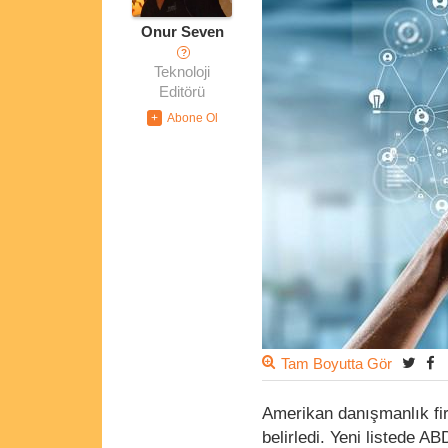
Onur Seven
?
Teknoloji
Editörü
Tam Boyutta Gör
Amerikan danışmanlık fi
belirledi. Yeni listede A