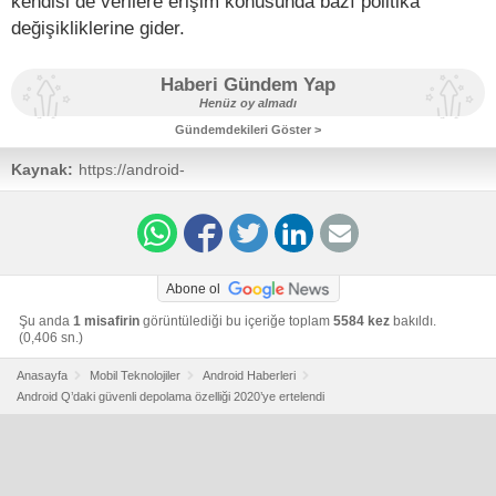
kendisi de verilere erişim konusunda bazı politika
değişikliklerine gider.
Haberi Gündem Yap
Henüz oy almadı
Gündemdekileri Göster >
Kaynak:
https://android-
developers.googleblog.com/2019/04/android-q-scoped-
storage-best-practices.html
Abone ol
Şu anda
1 misafirin
görüntülediği bu içeriğe toplam
5584 kez
bakıldı.
(0,406 sn.)
Anasayfa
Mobil Teknolojiler
Android Haberleri
Android Q’daki güvenli depolama özelliği 2020’ye ertelendi