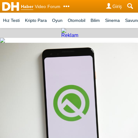
Giriş
Haber
Video
Forum
Hız Testi
Kripto Para
Oyun
Otomobil
Bilim
Sinema
Savu