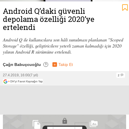
Android Q’daki güvenli
depolama özelliği 2020’ye
ertelendi
Android Q ile kullanıcılara son hâli sunulması planlanan "Scoped
Storage" özelliği, geliştiricilere yeterli zaman kalmadığı için 2020
yılının Android R sürümüne ertelendi.
Çağrı Babuçcuoğlu
+
Takip Et
?
27.4.2019, 16:00
(7 yıl)
2
+
DH'yi Favori Kaynağın Yap