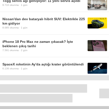
Togg servis ağı genişliyor: 11 yeni servis açıldı
9.710
okunma ·
1 gün
Nissan'dan dev bataryalı hibrit SUV: Elektrikle 225
km gidiyor
8.085
okunma ·
1 gün
iPhone 18 Pro Max ne zaman çıkacak? İşte
beklenen çıkış tarihi
7.591
okunma ·
2 gün
SpaceX roketinin Ay'da açtığı krater görüntülendi
6.136
okunma ·
1 gün