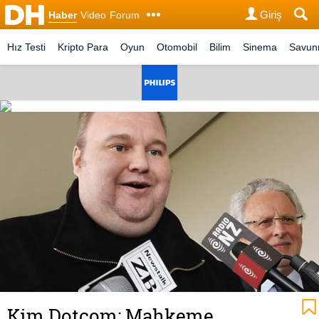
Giriş
Haber
Video
Forum
Hız Testi
Kripto Para
Oyun
Otomobil
Bilim
Sinema
Savu
Kim Dotcom: Mahkeme