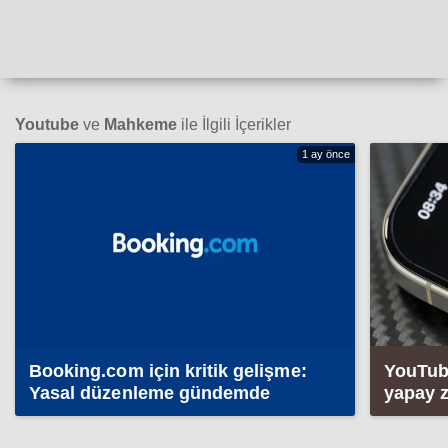
Youtube
ve
Mahkeme
ile İlgili İçerikler
1 ay önce
Booking.com için kritik gelişme:
YouTube
Yasal düzenleme gündemde
yapay z