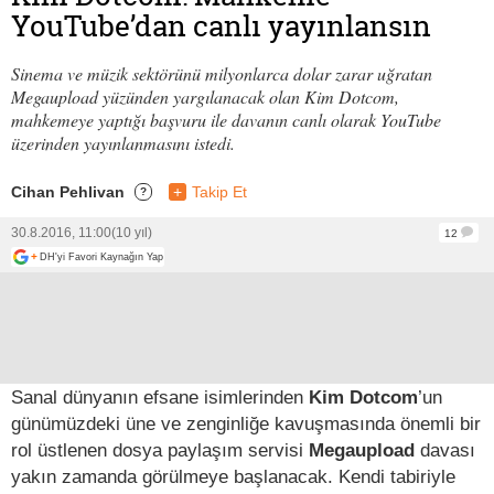
YouTube’dan canlı yayınlansın
Sinema ve müzik sektörünü milyonlarca dolar zarar uğratan
Megaupload yüzünden yargılanacak olan Kim Dotcom,
mahkemeye yaptığı başvuru ile davanın canlı olarak YouTube
üzerinden yayınlanmasını istedi.
Cihan Pehlivan
+
Takip Et
?
30.8.2016, 11:00
(10 yıl)
12
+
DH'yi Favori Kaynağın Yap
Sanal dünyanın efsane isimlerinden
Kim Dotcom
’un
günümüzdeki üne ve zenginliğe kavuşmasında önemli bir
rol üstlenen dosya paylaşım servisi
Megaupload
davası
yakın zamanda görülmeye başlanacak. Kendi tabiriyle