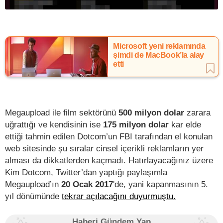
Microsoft yeni reklamında
şimdi de MacBook’la alay
etti
Megaupload ile film sektörünü
500 milyon dolar
zarara
uğrattığı ve kendisinin ise
175 milyon dolar
kar elde
ettiği tahmin edilen Dotcom’un FBI tarafından el konulan
web sitesinde şu sıralar cinsel içerikli reklamların yer
alması da dikkatlerden kaçmadı. Hatırlayacağınız üzere
Kim Dotcom, Twitter’dan yaptığı paylaşımla
Megaupload’ın
20 Ocak 2017
'de, yani kapanmasının 5.
yıl dönümünde
tekrar açılacağını duyurmuştu.
Haberi Gündem Yap