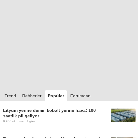
Trend
Rehberler
Popüler
Forumdan
Lityum yerine demir, kobalt yerine hava: 100
saatlik pil geliyor
9.956
okunma ·
1 gün