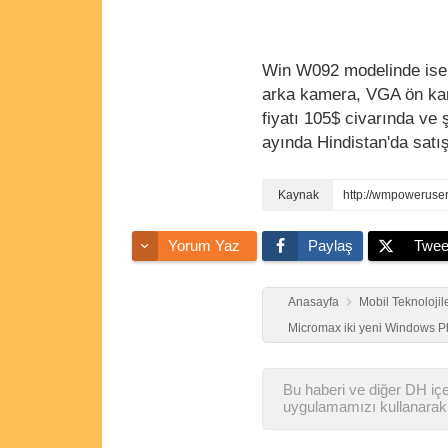
Win W092 modelinde ise 
arka kamera, VGA ön kam
fiyatı 105$ civarında v
ayında Hindistan'da sat
http://wmpoweruse
Yorum Yaz
Paylaş
Twee
Anasayfa
Mobil Teknolojil
Micromax iki yeni Windows P
Bu haberi ve diğer DH içer
uygulamamızı kullanarak 