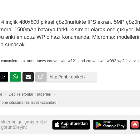
4 inçlik 480x800 piksel çözünürlükte IPS ekran, 5MP çözün
era, 1500mAh batarya farklı kısımlar olarak öne çıkıyor. M
e şu anki en ucuz WP cihazı konumunda. Micromax modeller
ışa sunacak.
r.com/micromax-announces-canvas-win-w121-and-canvas-win-w092-wp8-1-device
tle
er
Cep Telefonları Haberleri
hone cihazına resmiyet kazandırdı
iklerini, gelişmiş mobil
görüntüleyin: