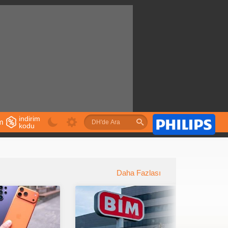
indirim
im
kodu
u
Daha Fazlası