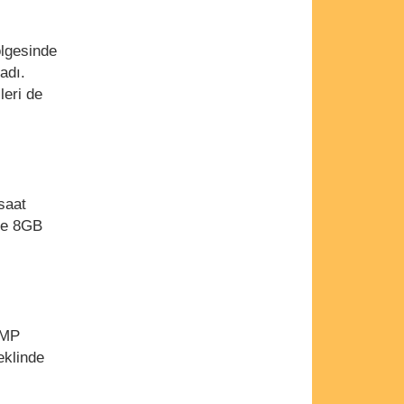
ölgesinde
adı.
leri de
saat
 ve 8GB
8MP
eklinde