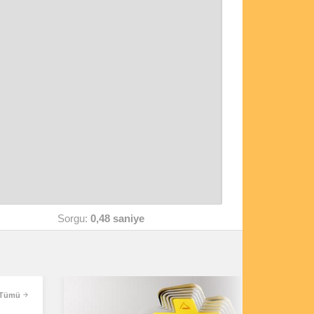
Sorgu:
0,48 saniye
Tümü