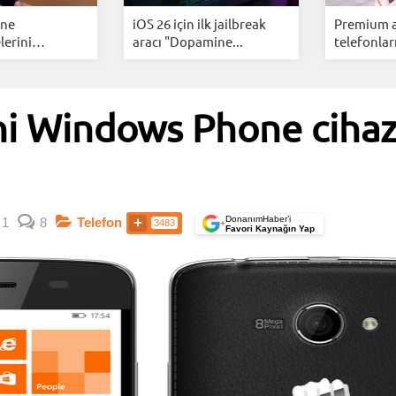
one
iOS 26 için ilk jailbreak
Premium ak
lerini
aracı "Dopamine...
telefonları
..
ni Windows Phone cihaz
DonanımHaber’i
1
8
Telefon
3483
+
Favori Kaynağın Yap