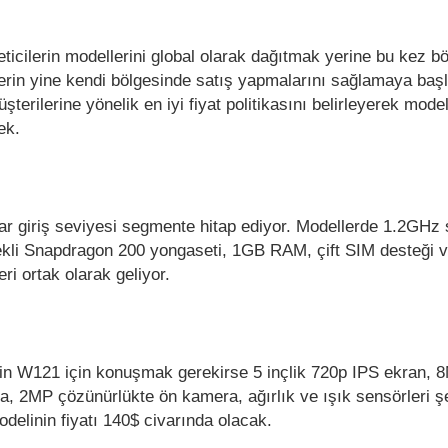
eticilerin modellerini global olarak dağıtmak yerine bu kez b
lerin yine kendi bölgesinde satış yapmalarını sağlamaya başl
şterilerine yönelik en iyi fiyat politikasını belirleyerek model
cek.
lar giriş seviyesi segmente hitap ediyor. Modellerde 1.2GHz 
dekli Snapdragon 200 yongaseti, 1GB RAM, çift SIM desteği
kleri ortak olarak geliyor.
 Win W121 için konuşmak gerekirse 5 inçlik 720p IPS ekran, 
, 2MP çözünürlükte ön kamera, ağırlık ve ışık sensörleri ş
delinin fiyatı 140$ civarında olacak.