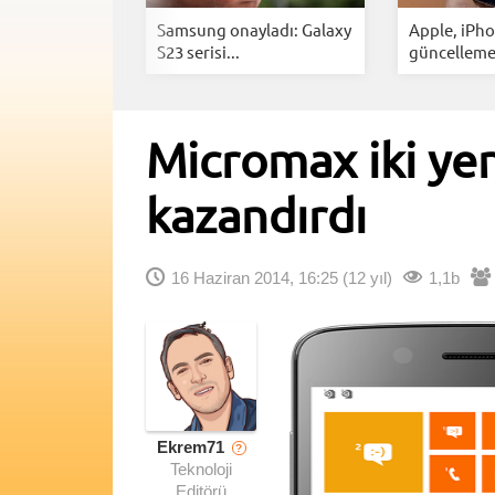
Phone 18'i
Samsung onayladı: Galaxy
Apple, iPh
ar...
S23 serisi...
güncelleme
hızlandırdı.
Micromax iki ye
kazandırdı
16 Haziran 2014, 16:25
(12 yıl)
1,1b
Ekrem71
?
Teknoloji
Editörü