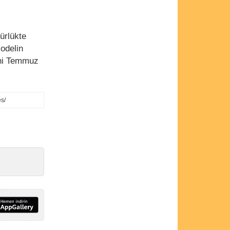
ürlükte
odelin
ini Temmuz
s/