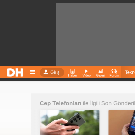
Giriş
Tekno
Haber
Video
Galeri
Forum
Film
Cep Telefonları
ile İlgili Son Gönderi
Fiyatla
İnst