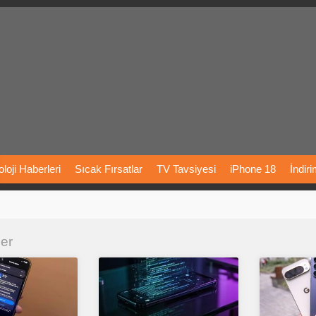
loji
Haberleri
Sıcak
Fırsatlar
TV
Tavsiyesi
iPhone
18
İndir
Önerileri
Türkiye
Araba
Fiyatları
Yapay
Zeka
Şarj
İstasyon
ler
rı
Vizyondaki
Filmler
Bitcoin
Dizi
Önerileri
Telefon
Önerileri
agram
Dondurma
İnstagram
Çöktü
Mü