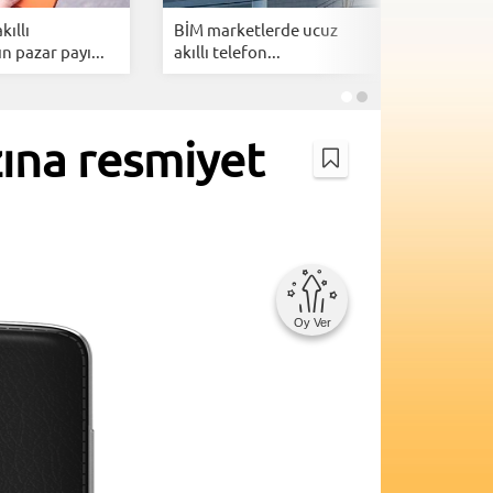
ıllı
BİM marketlerde ucuz
Xiaomi M
n pazar payı...
akıllı telefon...
HyperOS 4
ına resmiyet
Oy Ver