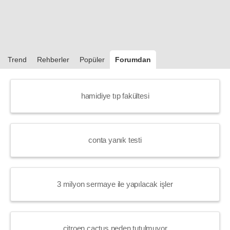
Trend
Rehberler
Popüler
Forumdan
hamidiye tıp fakültesi
conta yanık testi
3 milyon sermaye ile yapılacak işler
citroen cactus neden tutulmuyor