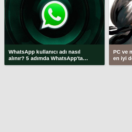
WhatsApp kullanıcı adı nasıl
PC ve 
alınır? 5 adımda WhatsApp'ta
en iyi 
kullanıcı adı alma (2026)