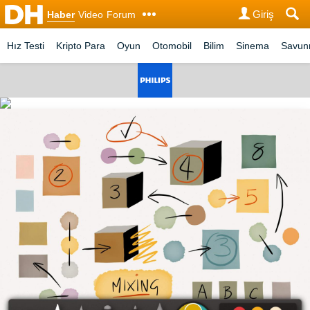
Giriş
Haber
Video
Forum
Hız Testi
Kripto Para
Oyun
Otomobil
Bilim
Sinema
Savu