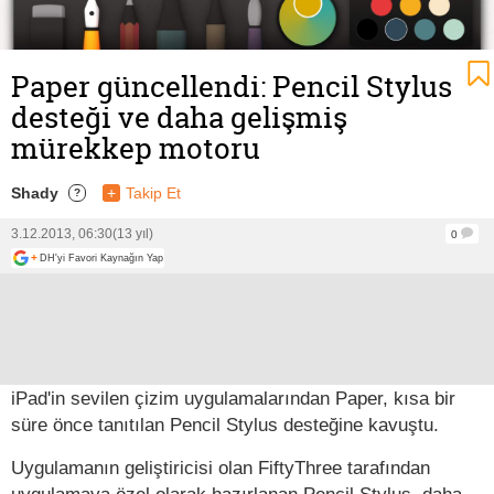
Paper güncellendi: Pencil Stylus
desteği ve daha gelişmiş
mürekkep motoru
Shady
+
Takip Et
?
3.12.2013, 06:30
(13 yıl)
0
+
DH'yi Favori Kaynağın Yap
iPad'in sevilen çizim uygulamalarından Paper, kısa bir
süre önce tanıtılan Pencil Stylus desteğine kavuştu.
Uygulamanın geliştiricisi olan FiftyThree tarafından