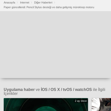
Anasayfa
Internet
Diğer Haberleri
Paper güncellendi: Pencil Stylus desteği ve daha gelişmiş mürekkep motoru
Uygulama haber
ve
İOS / OS X / tvOS / watchOS
ile İlgili
İçerikler
2 ay önce