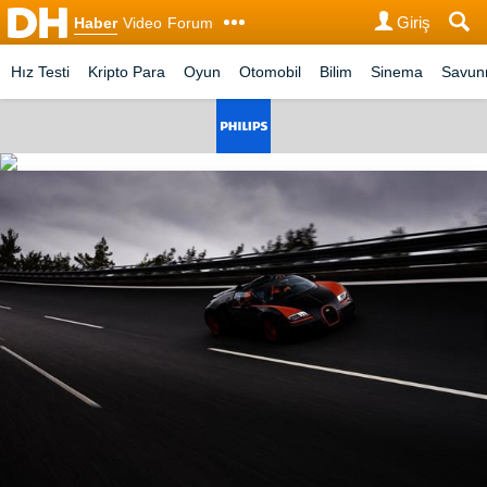
Giriş
Haber
Video
Forum
Hız Testi
Kripto Para
Oyun
Otomobil
Bilim
Sinema
Savu