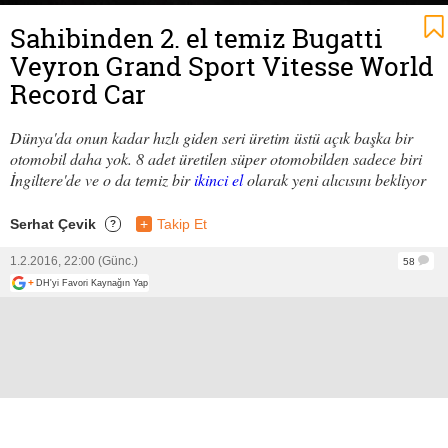
Sahibinden 2. el temiz Bugatti
Veyron Grand Sport Vitesse World
Record Car
Dünya'da onun kadar hızlı giden seri üretim üstü açık başka bir
otomobil daha yok. 8 adet üretilen süper otomobilden sadece biri
İngiltere'de ve o da temiz bir
ikinci el
olarak yeni alıcısını bekliyor
Serhat Çevik
+
Takip Et
?
1.2.2016, 22:00 (Günc.)
58
+
DH'yi Favori Kaynağın Yap