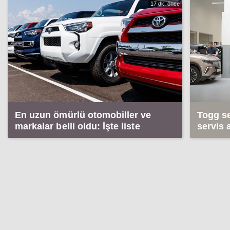
17 dk. önce
En uzun ömürlü otomobiller ve
Togg se
markalar belli oldu: İşte liste
servis a