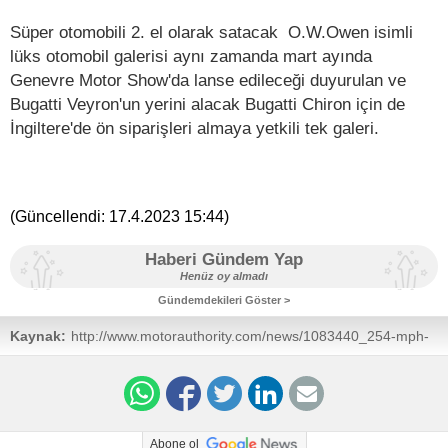
Süper otomobili 2. el olarak satacak O.W.Owen isimli
lüks otomobil galerisi aynı zamanda mart ayında
Genevre Motor Show'da lanse edileceği duyurulan ve
Bugatti Veyron'un yerini alacak Bugatti Chiron için de
İngiltere'de ön siparişleri almaya yetkili tek galeri.
(Güncellendi:
17.4.2023 15:44
)
Haberi Gündem Yap
Henüz oy almadı
Gündemdekileri Göster >
Kaynak:
http://www.motorauthority.com/news/1083440_254-mph-
bugatti-veyron-grand-sport-vitesse-world-record-car-up-
for-sale#image=100543830
Abone ol