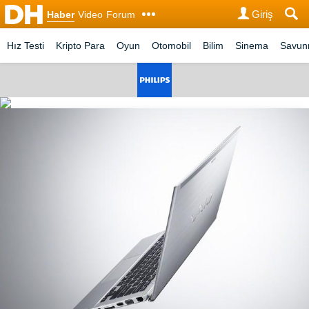
Giriş
Haber
Video
Forum
Hız Testi
Kripto Para
Oyun
Otomobil
Bilim
Sinema
Savu