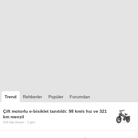
Trend
Rehberler
Popüler
Forumdan
Çift motorlu e-bisiklet tanıtıldı: 98 km/s hız ve 321
km menzil
329
kişi okuyor ·
2 gün