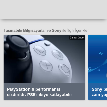
Taşınabilir Bilgisayarlar
ve
Sony
ile İlgili İçerikler
2 saat önce
PlayStation 6 performansı
Sony bi
sızdırıldı: PS5'i ikiye katlayabilir
zam ya