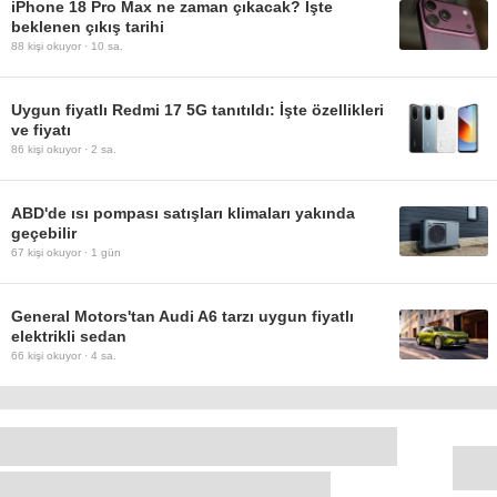
iPhone 18 Pro Max ne zaman çıkacak? İşte
beklenen çıkış tarihi
88
kişi okuyor ·
10 sa.
Uygun fiyatlı Redmi 17 5G tanıtıldı: İşte özellikleri
ve fiyatı
86
kişi okuyor ·
2 sa.
ABD'de ısı pompası satışları klimaları yakında
geçebilir
67
kişi okuyor ·
1 gün
General Motors'tan Audi A6 tarzı uygun fiyatlı
elektrikli sedan
66
kişi okuyor ·
4 sa.