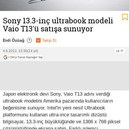
Sony 13.3-inç ultrabook modeli
Vaio T13'ü satışa sunuyor
Erdi Özüağ
+
Takip Et
?
4.6.2012, 15:30
(14 yıl)
15
+
DH'yi Favori Kaynağın Yap
Japon elektronik devi Sony, Vaio T13 adını verdiği
ultrabook modelini Amerika pazarında kullanıcıların
beğenisine sunuyor. Intel'in yeni nesil Ultrabook
platformunu kullanan ultra-ince tasarımlı dizüstü
bilgisayar, 13.3-inç büyüklüğünde ve 1366 x 768 piksel
çözünürlüğünde ekrana sahip. Farklı işlemci