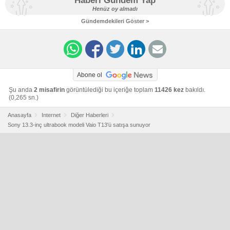
Haberi Gündem Yap
Henüz oy almadı
Gündemdekileri Göster >
Abone ol
Şu anda
2 misafirin
görüntülediği bu içeriğe toplam
11426 kez
bakıldı.
(0,265 sn.)
Anasayfa
Internet
Diğer Haberleri
Sony 13.3-inç ultrabook modeli Vaio T13'ü satışa sunuyor