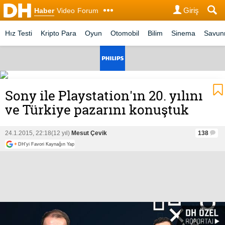
Giriş
Haber
Video
Forum
Hız Testi
Kripto Para
Oyun
Otomobil
Bilim
Sinema
Savu
Sony ile Playstation'ın 20. yılını
ve Türkiye pazarını konuştuk
24.1.2015, 22:18
(12 yıl)
Mesut Çevik
138
+
DH'yi Favori Kaynağın Yap