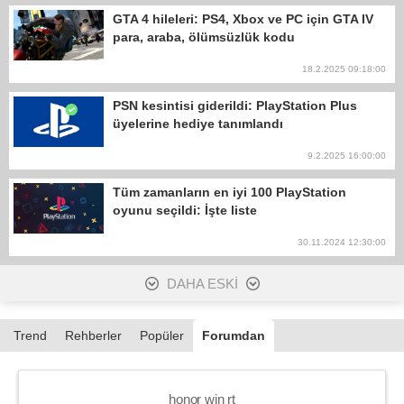
GTA 4 hileleri: PS4, Xbox ve PC için GTA IV
para, araba, ölümsüzlük kodu
18.2.2025 09:18:00
PSN kesintisi giderildi: PlayStation Plus
üyelerine hediye tanımlandı
9.2.2025 16:00:00
Tüm zamanların en iyi 100 PlayStation
oyunu seçildi: İşte liste
30.11.2024 12:30:00
DAHA ESKİ
Trend
Rehberler
Popüler
Forumdan
honor win rt