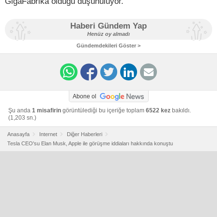
GigaFabrika olduğu düşünülüyor.
Haberi Gündem Yap
Henüz oy almadı
Gündemdekileri Göster >
Abone ol
Şu anda
1 misafirin
görüntülediği bu içeriğe toplam
6522 kez
bakıldı.
(1,203 sn.)
Anasayfa
Internet
Diğer Haberleri
Tesla CEO'su Elan Musk, Apple ile görüşme iddiaları hakkında konuştu