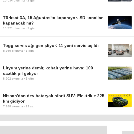
20.534
okunma ·
2 gün
Türksat 3A, 15 Ağustos'ta kapanıyor: SD kanallar
kapanacak mı?
10.721
okunma ·
2 gün
Togg servis ağı genişliyor: 11 yeni servis açıldı
8.760
okunma ·
1 gün
Lityum yerine demir, kobalt yerine hava: 100
saatlik pil geliyor
8.202
okunma ·
1 gün
Nissan'dan dev bataryalı hibrit SUV: Elektrikle 225
km gidiyor
7.388
okunma ·
22 sa.