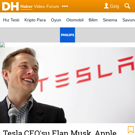
Giriş
Haber
Video
Forum
Hız Testi
Kripto Para
Oyun
Otomobil
Bilim
Sinema
Savu
Tesla CEO'su Elan Musk, Apple