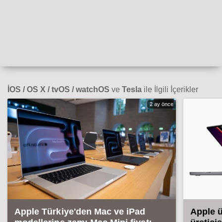
İOS / OS X / tvOS / watchOS
ve
Tesla
ile İlgili İçerikler
2 ay önce
Apple Türkiye'den Mac ve iPad
Apple 