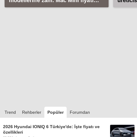
modellerine zam: Mac Mini fiyatı
üretici
cep yakacak
Trend
Rehberler
Popüler
Forumdan
2026 Hyundai IONIQ 6 Türkiye'de: İşte fiyatı ve
özellikleri