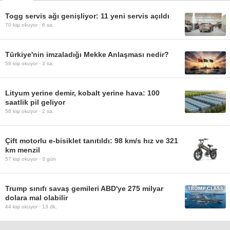
Togg servis ağı genişliyor: 11 yeni servis açıldı
70
kişi okuyor ·
6 sa.
Türkiye'nin imzaladığı Mekke Anlaşması nedir?
58
kişi okuyor ·
3 sa.
Lityum yerine demir, kobalt yerine hava: 100
saatlik pil geliyor
58
kişi okuyor ·
2 sa.
Çift motorlu e-bisiklet tanıtıldı: 98 km/s hız ve 321
km menzil
57
kişi okuyor ·
3 gün
Trump sınıfı savaş gemileri ABD'ye 275 milyar
dolara mal olabilir
44
kişi okuyor ·
13 dk.