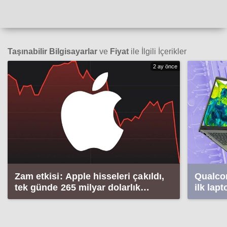
Taşınabilir Bilgisayarlar
ve
Fiyat
ile İlgili İçerikler
2 ay önce
Zam etkisi: Apple hisseleri çakıldı,
Qualco
tek günde 265 milyar dolarlık
ilk lap
kayıp!
tanıtıld