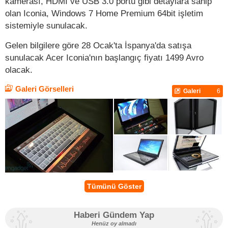
kamerası, HDMI ve USB 3.0 portu gibi detaylara sahip
olan Iconia, Windows 7 Home Premium 64bit işletim
sistemiyle sunulacak.
Gelen bilgilere göre 28 Ocak'ta İspanya'da satışa
sunulacak Acer Iconia'nın başlangıç fiyatı 1499 Avro
olacak.
Galeri Görselleri
Galeri
6
Tümünü Göster
Haberi Gündem Yap
Henüz oy almadı