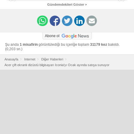
Gündemdekileri Göster >
Abone ol
Şu anda
1 misafirin
görüntülediği bu içeriğe toplam
31179 kez
bakıldı.
(0,203 sn.)
Anasayfa
Internet
Diğer Haberleri
Acer çift ekranlı dizüstü bilgisayarı Iconia'yı Ocak ayında satışa sunuyor