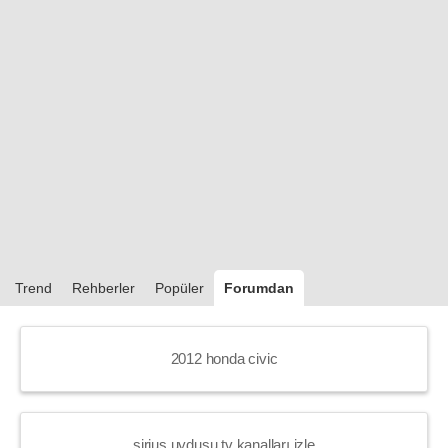
Trend
Rehberler
Popüler
Forumdan
2012 honda civic
sirius uydusu tv kanalları izle