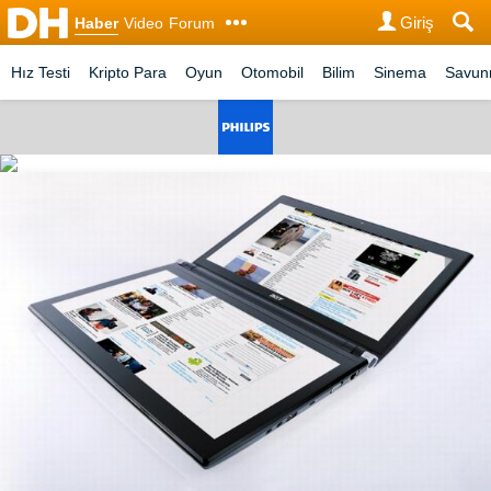
Giriş
Haber
Video
Forum
Hız Testi
Kripto Para
Oyun
Otomobil
Bilim
Sinema
Savu