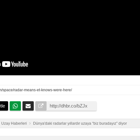
om/space/radar-means-et-knows-were-here/
tle
Uzay Haberleri
Dünya'daki radarlar yıllardır uzaya “biz buradayız” diyor