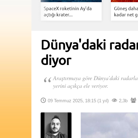
az
SpaceX roketinin Ay'da
Güneş daha
ihtiyaç
açtığı krater...
kadar net g
Dünya'daki radar
diyor
Araştırmaya göre Dünya’daki radarlar
yerini açıkça ele veriyor.
09 Temmuz 2025, 18:15
(1 yıl)
2,3b