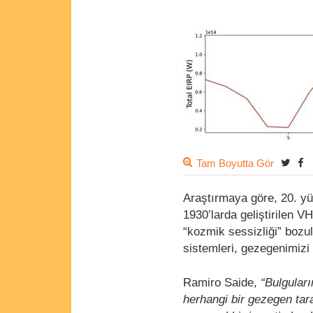
Tam Boyutta Gör
Araştırmaya göre, 20. yü
1930’larda geliştirilen V
“kozmik sessizliği” bozu
sistemleri, gezegenimizi
Ramiro Saide,
“Bulguları
herhangi bir gezegen tara