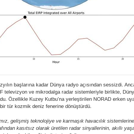
zyılın başlarına kadar Dünya radyo açısından sessizdi. Anc
HF televizyon ve mikrodalga radar sistemleriyle birlikte, Dün
ldu. Özellikle Kuzey Kutbu’na yerleştirilen NORAD erken uya
 bir tür kozmik deniz fenerine dönüştürdü.
mız, gelişmiş teknolojiye ve karmaşık havacılık sistemlerin
fından kasıtsız olarak üretilen radar sinyallerinin, akıllı ya