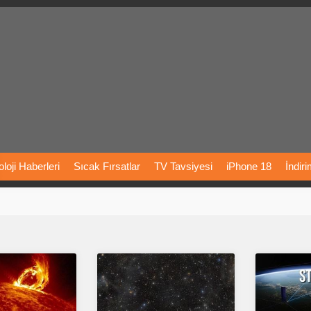
loji
Haberleri
Sıcak
Fırsatlar
TV
Tavsiyesi
iPhone
18
İndir
Önerileri
Türkiye
Araba
Fiyatları
Yapay
Zeka
Şarj
İstasyon
rı
Vizyondaki
Filmler
Bitcoin
Dizi
Önerileri
Telefon
Önerileri
agram
Dondurma
İnstagram
Çöktü
Mü