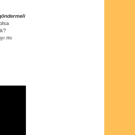
göndermeli
olsa
ak?
ayı mı