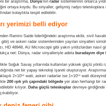
ni bir araştırma,
Dünya
’nın
radar
sistemlerinin onlarca yıld
ini ortaya koydu. Bu sinyaller, gelişmiş radyo teleskoplara 
ından kolaylıkla tespit edilebilir.
ı yerimizi belli ediyor
den Ramiro Saide liderliğindeki araştırma ekibi, sivil haval
ibi) ve askeri radar sistemlerinden yayılan sinyalleri simüle
ızı, HD 48948, AU Microscopii gibi yakın yıldızlardan nasıl 
ukça net: Dünya, radar sinyalleriyle adeta
buradayım diye 
likle Soğuk Savaş yıllarında kullanılan yüksek güçlü yönlü r
dığında net bir yapay teknoloji işareti oluşturuyor. Araştırm
aklaşık 2×10¹⁶ watt, askeri radarlar ise 1×10¹⁴ watt düzeyind
likle
200 ışık yılı çapındaki bölgede
yer alan herhangi bir r
dilebilir kılıyor.
Daha güçlü teleskoplar
devreye girdiğinde
çıkabiliyor.
 deniz feneri gibi