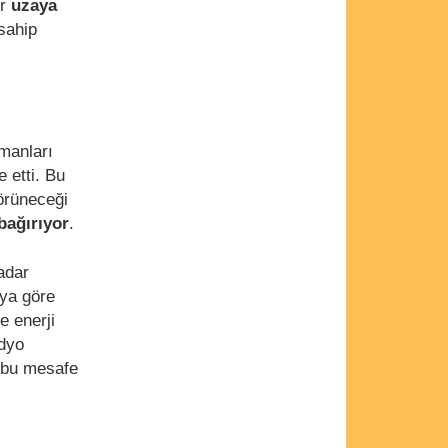
ır
uzaya
sahip
imanları
 etti. Bu
görüneceği
bağırıyor
.
adar
aya göre
e enerji
adyo
 bu mesafe