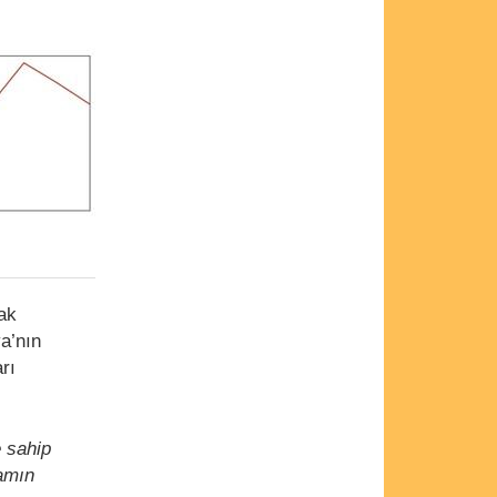
ak
ya’nın
rı
e sahip
şamın