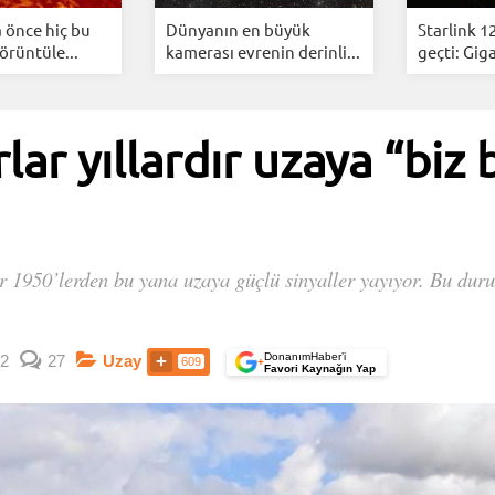
 önce hiç bu
Dünyanın en büyük
Starlink 1
örüntüle...
kamerası evrenin derinli...
geçti: Giga
lar yıllardır uzaya “biz
 1950’lerden bu yana uzaya güçlü sinyaller yayıyor. Bu durum
DonanımHaber’i
2
27
Uzay
609
+
Favori Kaynağın Yap