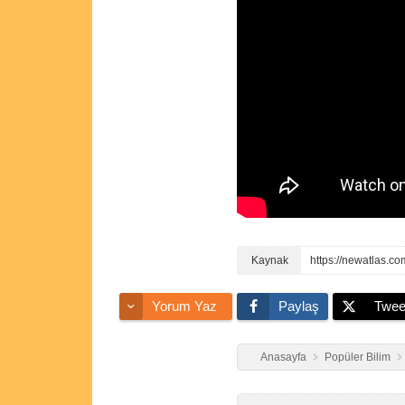
https://newatlas.c
Yorum Yaz
Paylaş
Twee
Anasayfa
Popüler Bilim