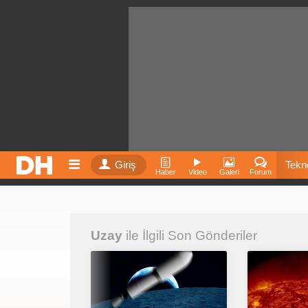
Giriş
Tekno
Haber
Video
Galeri
Forum
Film
Uzay
ile İlgili Son Gönderiler
Fiyatla
İnst