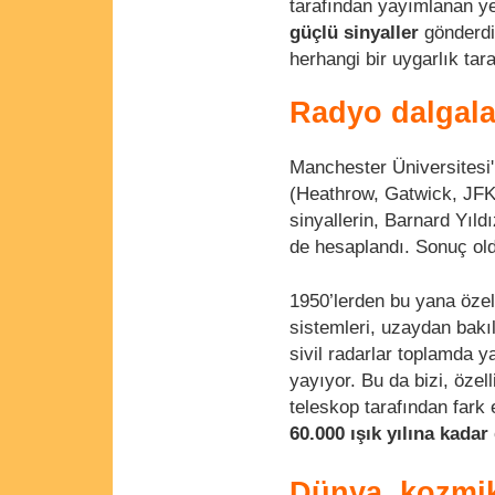
tarafından yayımlanan ye
güçlü sinyaller
gönderdiğ
herhangi bir uygarlık taraf
Radyo dalgalar
Manchester Üniversitesi'n
(Heathrow, Gatwick, JFK g
sinyallerin, Barnard Yıld
de hesaplandı. Sonuç old
1950’lerden bu yana özel
sistemleri, uzaydan bakıl
sivil radarlar toplamda y
yayıyor. Bu da bizi, özel
teleskop tarafından fark e
60.000 ışık yılına kadar
Dünya, kozmik