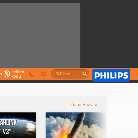
indirim
im
kodu
u
Daha Fazlası