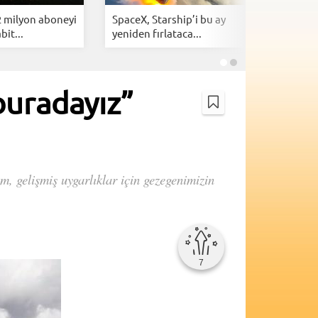
2 milyon aboneyi
SpaceX, Starship’i bu ay
NASA, Gün
bit...
yeniden fırlataca...
tahmin e
 buradayız”
, gelişmiş uygarlıklar için gezegenimizin
7