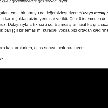
k işlev görebileceğini gösteriyor”
diyor.
ışılan temel bir soruyu da değersizleştiriyor:
“Uzaya mesaj 
u karar çoktan bizim yerimize verildi. Çünkü istemeden de 
ruz. Dolayısıyla artık soru şu: Bu mesajlar nasıl karşılanac
lık barışçıl bir temas mı kuracak yoksa bizi ortadan kaldırm
ra kapı aralarken, esas soruyu açık bırakıyor:
?”