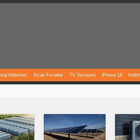
loji
Haberleri
Sıcak
Fırsatlar
TV
Tavsiyesi
iPhone
18
İndir
Önerileri
Türkiye
Araba
Fiyatları
Yapay
Zeka
Şarj
İstasyon
rı
Vizyondaki
Filmler
Bitcoin
Dizi
Önerileri
Telefon
Önerileri
agram
Dondurma
İnstagram
Çöktü
Mü