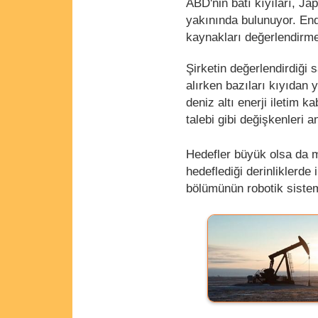
ABD'nin batı kıyıları, J
yakınında bulunuyor. En
kaynakları değerlendirme
Şirketin değerlendirdiği 
alırken bazıları kıyıdan 
deniz altı enerji iletim 
talebi gibi değişkenleri 
Hedefler büyük olsa da m
hedeflediği derinliklerde
bölümünün robotik siste