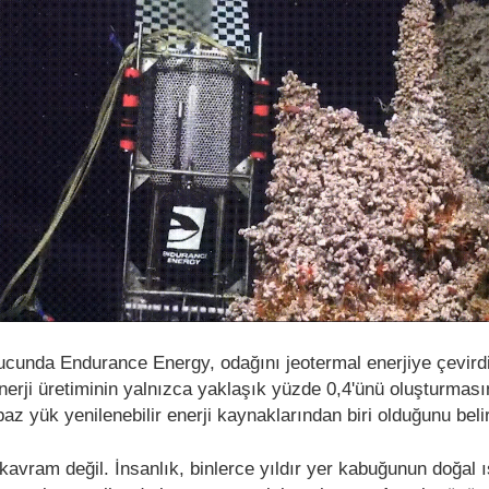
ucunda Endurance Energy, odağını jeotermal enerjiye çevird
erji üretiminin yalnızca yaklaşık yüzde 0,4'ünü oluşturmas
baz yük yenilenebilir enerji kaynaklarından biri olduğunu belir
 kavram değil. İnsanlık, binlerce yıldır yer kabuğunun doğal 