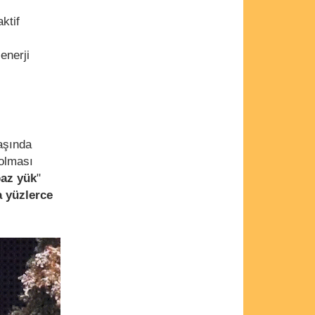
ktif
i
enerji
başında
 olması
az yük
"
a yüzlerce