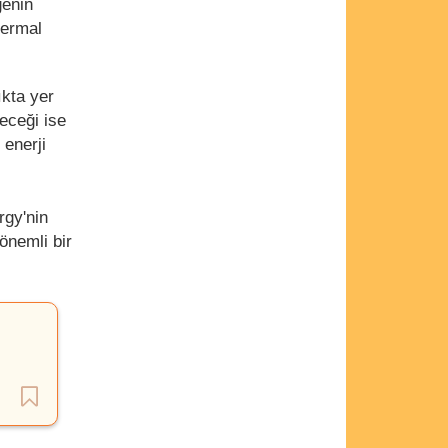
genin
termal
ıkta yer
leceği ise
 enerji
rgy'nin
önemli bir
ı