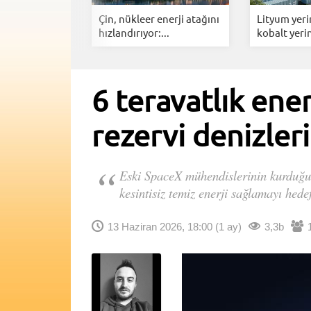
rına dev
Çin, nükleer enerji atağını
Lityum yeri
y...
hızlandırıyor:...
kobalt yerin
6 teravatlık ene
rezervi denizleri
Eski SpaceX mühendislerinin kurduğu 
kesintisiz temiz enerji sağlamayı hedef
13 Haziran 2026, 18:00
(1 ay)
3,3b