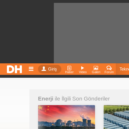
Giriş
Tekno
Haber
Video
Galeri
Forum
Film
Enerji
ile İlgili Son Gönderiler
Fiyatla
İnst