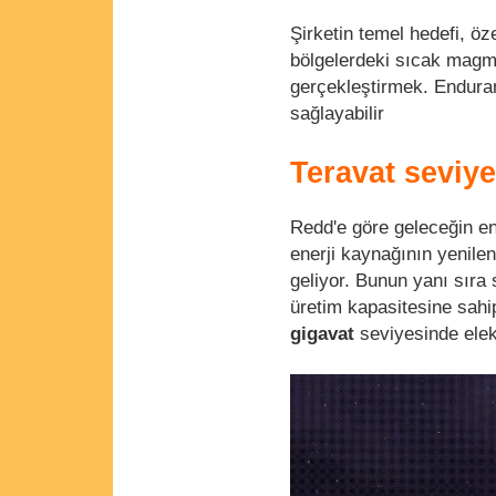
Şirketin temel hedefi, öz
bölgelerdeki sıcak magma
gerçekleştirmek. Endura
sağlayabilir
Teravat seviye
Redd'e göre geleceğin ene
enerji kaynağının yenile
geliyor. Bunun yanı sıra 
üretim kapasitesine sahi
gigavat
seviyesinde elekt