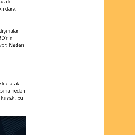
müzde
klıklara
lışmalar
BD'nin
uyor:
Neden
li olarak
asına neden
k kuşak, bu