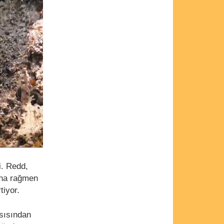
i. Redd,
ına rağmen
tiyor.
ısısından