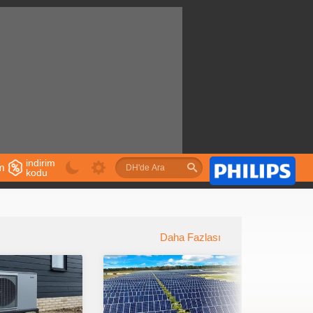
indirim
im
kodu
u
Daha Fazlası