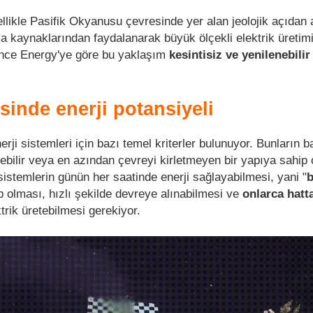
ellikle Pasifik Okyanusu çevresinde yer alan jeolojik açıdan a
 kaynaklarından faydalanarak büyük ölçekli elektrik üretim
nce Energy'ye göre bu yaklaşım
kesintisiz ve yenilenebilir
sinde enerji potansiyeli
rji sistemleri için bazı temel kriterler bulunuyor. Bunların 
nebilir veya en azından çevreyi kirletmeyen bir yapıya sahip
sistemlerin günün her saatinde enerji sağlayabilmesi, yani "
b
p olması, hızlı şekilde devreye alınabilmesi ve
onlarca hatt
rik üretebilmesi gerekiyor.