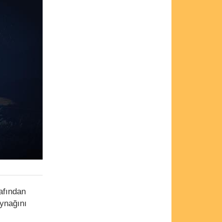
afından
aynağını