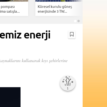
ı pompası
Küresel kurulu güneş
Evler içi
lima satışla...
enerjisinde 3 TW...
batarya: 
temiz enerji
ynaklarını kullanarak kıyı şehirlerine
1