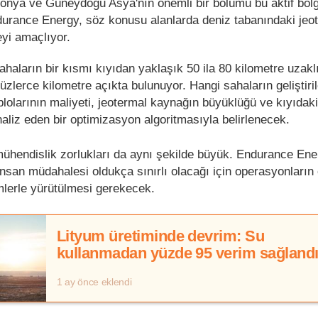
aponya ve Güneydoğu Asya'nın önemli bir bölümü bu aktif böl
durance Energy, söz konusu alanlarda deniz tabanındaki jeo
yi amaçlıyor.
sahaların bir kısmı kıyıdan yaklaşık 50 ila 80 kilometre uzakl
yüzlerce kilometre açıkta bulunuyor. Hangi sahaların geliştiri
kablolarının maliyeti, jeotermal kaynağın büyüklüğü ve kıyıdaki
analiz eden bir optimizasyon algoritmasıyla belirlenecek.
ühendislik zorlukları da aynı şekilde büyük. Endurance Ene
 insan müdahalesi oldukça sınırlı olacağı için operasyonların 
mlerle yürütülmesi gerekecek.
Lityum üretiminde devrim: Su
kullanmadan yüzde 95 verim sağland
1 ay önce eklendi