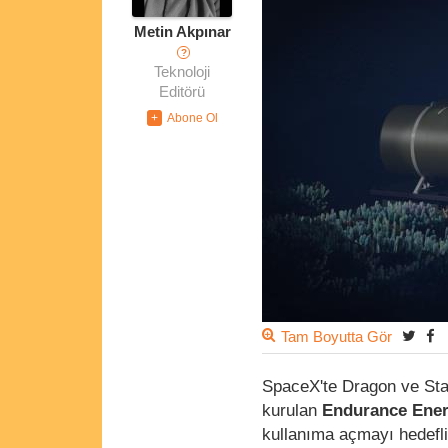
Metin Akpınar
?
Teknoloji
Editörü
Tam Boyutta Gör
SpaceX'te Dragon ve Sta
kurulan
Endurance Ene
kullanıma açmayı hedefl