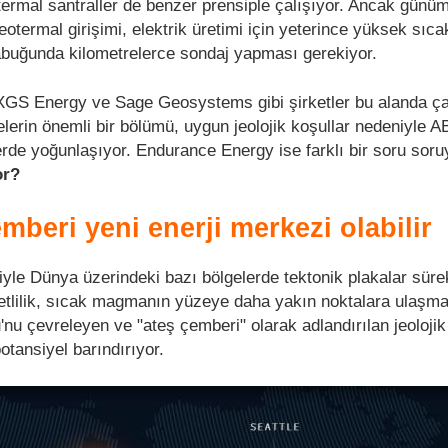
termal santraller de benzer prensiple çalışıyor. Ancak günü
eotermal girişimi, elektrik üretimi için yeterince yüksek sıca
abuğunda kilometrelerce sondaj yapması gerekiyor.
XGS Energy ve Sage Geosystems gibi şirketler bu alanda ça
lerin önemli bir bölümü, uygun jeolojik koşullar nedeniyle A
lerde yoğunlaşıyor. Endurance Energy ise farklı bir soru sor
or?
emberi yeni enerji merkezi olabilir
niyle Dünya üzerindeki bazı bölgelerde tektonik plakalar sürek
ketlilik, sıcak magmanın yüzeye daha yakın noktalara ulaşm
'nu çevreleyen ve "ateş çemberi" olarak adlandırılan jeoloji
otansiyel barındırıyor.