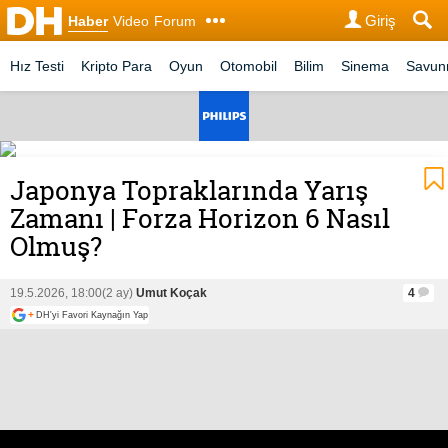
Giriş
Haber
Video
Forum
Hız Testi
Kripto Para
Oyun
Otomobil
Bilim
Sinema
Savu
Japonya Topraklarında Yarış
Zamanı | Forza Horizon 6 Nasıl
Olmuş?
19.5.2026, 18:00
(2 ay)
Umut Koçak
4
+
DH'yi Favori Kaynağın Yap