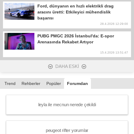
Ford, dünyanın en hızlı elektrikli drag
aracını üretti: Etkileyici mühendislik
başarısı
28.4.2026 12:29:00
PUBG PMGC 2026 İstanbul'da: E-spor
Arenasında Rekabet Artıyor
15.4.2026 13:51:47
DAHA ESKİ
Trend
Rehberler
Popüler
Forumdan
leyla ile mecnun nerede çekildi
peugeot rifter yorumlar