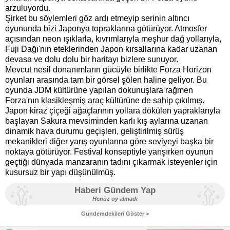
arzuluyordu.
Şirket bu söylemleri göz ardı etmeyip serinin altıncı
oyununda bizi Japonya topraklarına götürüyor. Atmosfer
açısından neon ışıklarla, kıvrımlarıyla meşhur dağ yollarıyla,
Fuji Dağı'nın eteklerinden Japon kırsallarına kadar uzanan
devasa ve dolu dolu bir haritayı bizlere sunuyor.
Mevcut nesil donanımların gücüyle birlikte Forza Horizon
oyunları arasında tam bir görsel şölen haline geliyor. Bu
oyunda JDM kültürüne yapılan dokunuşlara rağmen
Forza'nın klasikleşmiş araç kültürüne de sahip çıkılmış.
Japon kiraz çiçeği ağaçlarının yollara dökülen yapraklarıyla
başlayan Sakura mevsiminden karlı kış aylarına uzanan
dinamik hava durumu geçişleri, geliştirilmiş sürüş
mekanikleri diğer yarış oyunlarına göre seviyeyi başka bir
noktaya götürüyor. Festival konseptiyle yarışırken oyunun
geçtiği dünyada manzaranın tadını çıkarmak isteyenler için
kusursuz bir yapı düşünülmüş.
Haberi Gündem Yap
Henüz oy almadı
Gündemdekileri Göster >