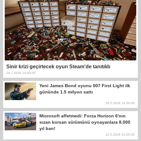
Sinir krizi geçirtecek oyun Steam'de tanıtıldı
19.7.2026 14:00:00
Yeni James Bond oyunu 007 First Light ilk
gününde 1.5 milyon sattı
29.5.2026 14:30:00
Microsoft affetmedi: Forza Horizon 6'nın
sızan korsan sürümünü oynayanlara 8.000
yıl ban!
12.5.2026 01:05:00