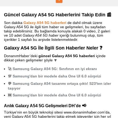
Güncel Galaxy A54 5G Haberlerini Takip Edin 📰
Son dakika
Galaxy A54 5G haberleri
de dahil olmak üzere
Galaxy A54 5G ile ilgili tüm haber ve gelişmeleri, bu sayfadan
takip edebilirsiniz. Bu bağlamda konuyla alakalı 0 video, 2 galeri
ve 10 adet
Galaxy A54 5G haber
içeriği bulunmuş olup, tüm
içerikler 1 sayfalı bu arşivde listelenmektedir.
Galaxy A54 5G İle İlgili Son Haberler Neler ❓
DonanımHaber’deki
güncel Galaxy A54 5G haberleri
içinde
dikkat çeken gelişmeler şöyle 🔽
🚀
Samsung Galaxy A54 5G: Sınıfının en iyi ekranı
💯
Samsung'dan bir modele daha One UI 6.0 sürprizi
💬
Samsung Galaxy A54 tasarımı ortaya çıktı! S23'ten izler
taşıyor
🆕
Samsung'dan bir modele daha One UI 6.0 sürprizi
Anlık Galaxy A54 5G Gelişmeleri DH’de 📢
Türkiye'nin en büyük teknoloji sitesi www.donanimhaber.com'da,
yeni Galaxy A54 5G haberlerini takip etmek isteyenler için her yıl