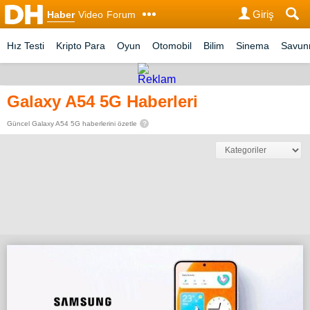
Giriş
Haber
Video
Forum
Hız Testi
Kripto Para
Oyun
Otomobil
Bilim
Sinema
Savu
Galaxy A54 5G Haberleri
Güncel Galaxy A54 5G haberlerini özetle
?