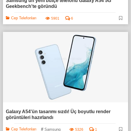
Samsung'un yeni bütçe telefonu Galaxy A54 5G
Geekbench'te göründü
Cep Telefonları
5901
6
Galaxy A54'ün tasarımı sızdı! Üç boyutlu render
görüntüleri hazırlandı
#
Cep Telefonları
Samsung
5326
1