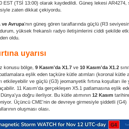
0 EST (TSİ 13:00) olarak kaydedildi. Güneş lekesi AR4274,
siyle zaten dikkat çekiyordu.
a ve Avrupa
’nın güneş gören taraflarında güçlü (R3 seviyesi
 durum, yüksek frekanslı radyo iletişimlerini ciddi şekilde et
eden oldu.
rtına uyarısı
öz konusu bölge,
9 Kasım’da X1.7
ve
10 Kasım’da X1.2
sını
patlamalara eşlik eden taçküre kütle atımları (koronal kütle a
etkileyebilir ve güçlü (G3) jeomanyetik fırtına koşulları ile
açabilir. 11 Kasım’da gerçekleşen X5.1 patlamasına eşlik e
 Dünya’ya doğru ilerliyor. Bu kütle atımının
12 Kasım
tarihin
niyor. Üçüncü CME’nin de devreye girmesiyle şiddetli (G4)
llarının oluşması olası.