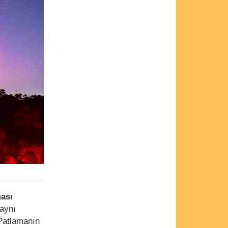
ası
 aynı
Patlamanın