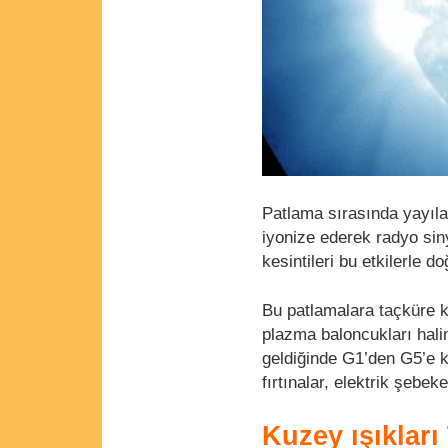
Patlama sırasında yayıl
iyonize ederek radyo sin
kesintileri bu etkilerle doğ
Bu patlamalara taçküre k
plazma baloncukları hali
geldiğinde G1’den G5’e k
fırtınalar, elektrik şebek
Kuzey ışıkları