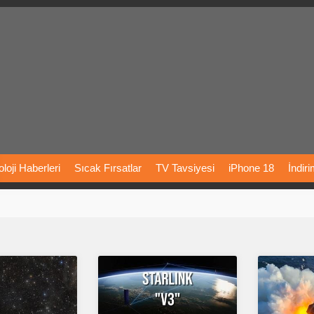
loji
Haberleri
Sıcak
Fırsatlar
TV
Tavsiyesi
iPhone
18
İndir
Önerileri
Türkiye
Araba
Fiyatları
Yapay
Zeka
Şarj
İstasyon
rı
Vizyondaki
Filmler
Bitcoin
Dizi
Önerileri
Telefon
Önerileri
agram
Dondurma
İnstagram
Çöktü
Mü