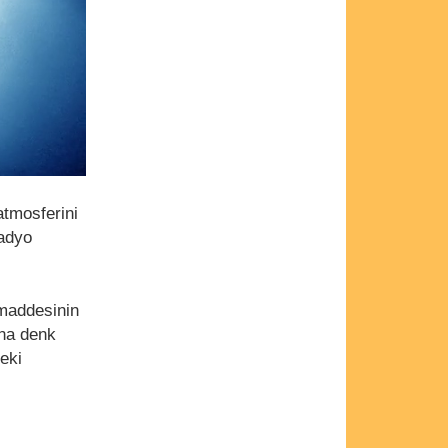
atmosferini
radyo
 maddesinin
ına denk
eki