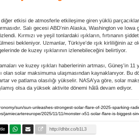
diğer etkisi de atmosferle etkileşime giren yüklü parçacıkla
turmasıdır. Salı gecesi ABD’nin Alaska, Washington ve Iowa 
zlendi. Kırmızı ve yeşil tonlardaki ışıkların, fırtınanın şidde
lmesi bekleniyor. Uzmanlar, Türkiye’de ışık kirliliğinin az o
lerinde de kuzey ışıklarının izlenebileceğini belirtiyor.
aları ve kuzey ışıkları haberlerinin artması, Güneş’in 11 yı
sı olan solar maksimuma ulaşmasından kaynaklanıyor. Bu 
 artar ve patlama olasılığı yükselir. NASA’ya göre, solar ma
lamış olsa da yüksek aktivite dönemi hâlâ devam ediyor.
tle