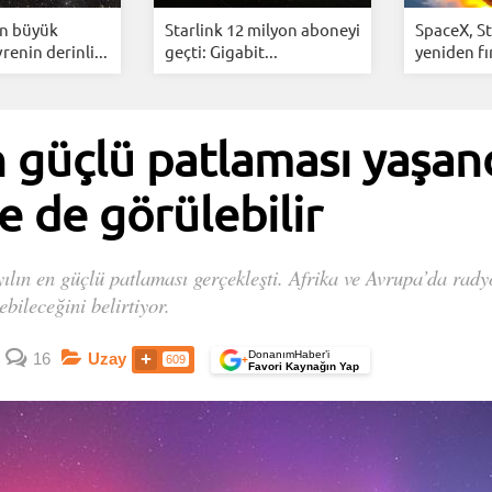
n büyük
Starlink 12 milyon aboneyi
SpaceX, St
renin derinli...
geçti: Gigabit...
yeniden fır
n güçlü patlaması yaşan
de de görülebilir
ılın en güçlü patlaması gerçekleşti. Afrika ve Avrupa’da rady
bileceğini belirtiyor.
DonanımHaber’i
16
Uzay
609
+
Favori Kaynağın Yap