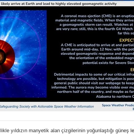
ikle yıldızın manyetik alan çizgilerinin yoğunlaştığı güneş l