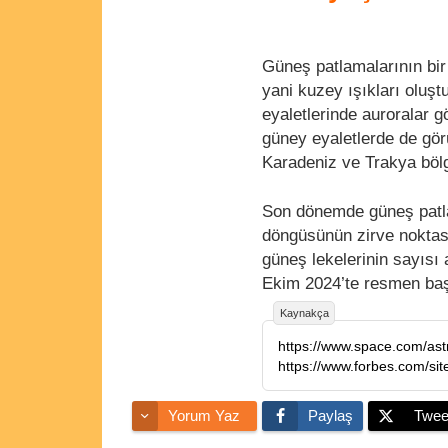
Güneş patlamalarının bir 
yani kuzey ışıkları oluş
eyaletlerinde auroralar gö
güney eyaletlerde de görü
Karadeniz ve Trakya bölge
Son dönemde güneş patlam
döngüsünün zirve nokta
güneş lekelerinin sayısı
Ekim 2024’te resmen baş
Kaynakça
Yorum Yaz
Paylaş
Twee