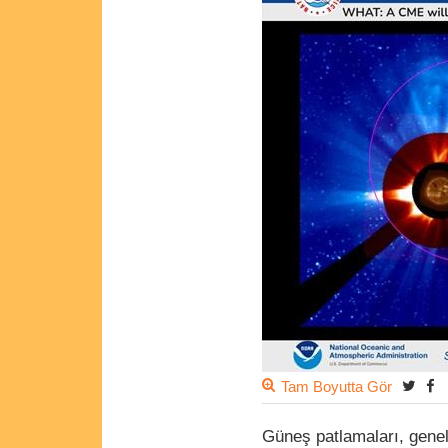
Tam Boyutta Gör
Güneş patlamaları, genell