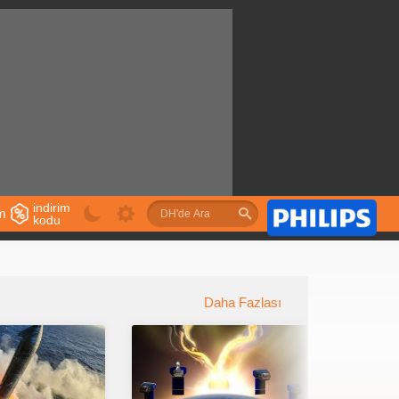
indirim
im
kodu
u
Daha Fazlası