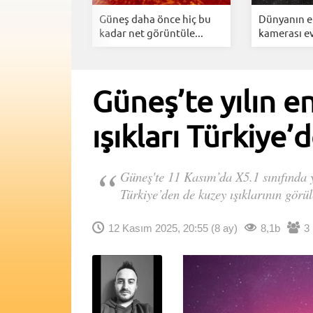
eroitlerden
Güneş daha önce hiç bu
Dünyanın e
...
kadar net görüntüle...
kamerası ev
Güneş’te yılın e
ışıkları Türkiye’
Güneş'te 11 Kasım’da X5.1 sınıfında y
Türkiye’den de kuzey ışıklarının görüle
12 Kasım 2025, 20:55
(8 ay)
8,1b
3