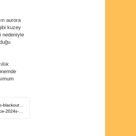
rın aurora
gibi kuzey
ti nedeniyle
lduğu
llık
dönemde
ksimum
https://www.space.com/astronomy/sun/sun-unleashes-strongest-solar-flare-of-2025-sparking-radio-blackouts-across-africa-and-europe
https://www.forbes.com/sites/jamiecartereurope/2025/11/11/monster-x51-solar-flare-is-biggest-since-2024s-global-aurora/