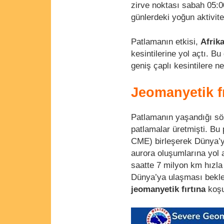
zirve noktası sabah 05:0
günlerdeki yoğun aktivite
Patlamanın etkisi,
Afrik
kesintilerine yol açtı. Bu
geniş çaplı kesintilere n
Jeomanyetik fı
Patlamanın yaşandığı s
patlamalar üretmişti. Bu 
CME) birleşerek Dünya’yı 
aurora oluşumlarına yol 
saatte 7 milyon km hızla
Dünya’ya ulaşması bekle
jeomanyetik fırtına
koşu