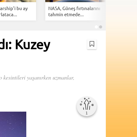
arship’i bu ay
NASA, Güneş fırtınalarını
SpaceX, 
lataca...
tahmin etmede...
meydan o
dı: Kuzey
o kesintileri yaşanırken uzmanlar,
1