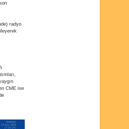
 son
nde) radyo
kileyerek
fı
tımları,
 yaygın
den CME ise
de