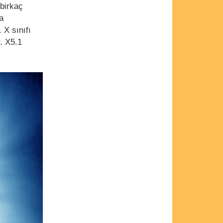
 birkaç
a
 X sınıfı
r. X5.1