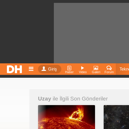
Giriş
Tekno
Haber
Video
Galeri
Forum
Film
Uzay
ile İlgili Son Gönderiler
Fiyatla
İnst