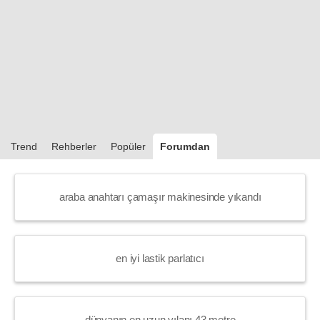
Trend
Rehberler
Popüler
Forumdan
araba anahtarı çamaşır makinesinde yıkandı
en iyi lastik parlatıcı
dünyanın en uzun yılanı 43 metre