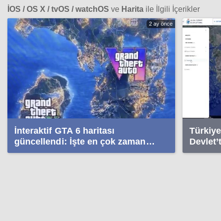
İOS / OS X / tvOS / watchOS
ve
Harita
ile İlgili İçerikler
2 ay önce
İnteraktif GTA 6 haritası
Türkiye’
güncellendi: İşte en çok zaman
Devlet’
geçirilecek noktalar
büyük k