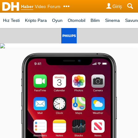
Giriş
Haber
Video
Forum
Hız Testi
Kripto Para
Oyun
Otomobil
Bilim
Sinema
Savu