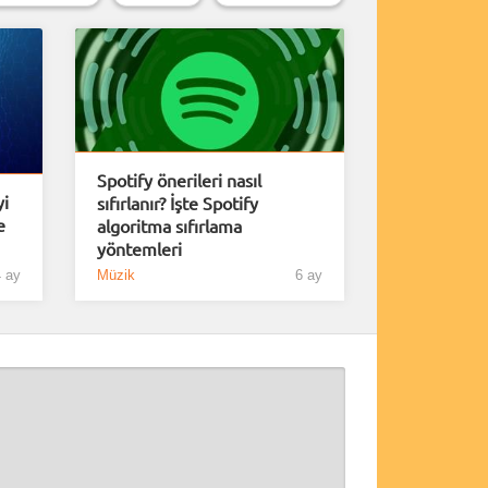
Spotify önerileri nasıl
yi
sıfırlanır? İşte Spotify
e
algoritma sıfırlama
yöntemleri
 ay
Müzik
6 ay