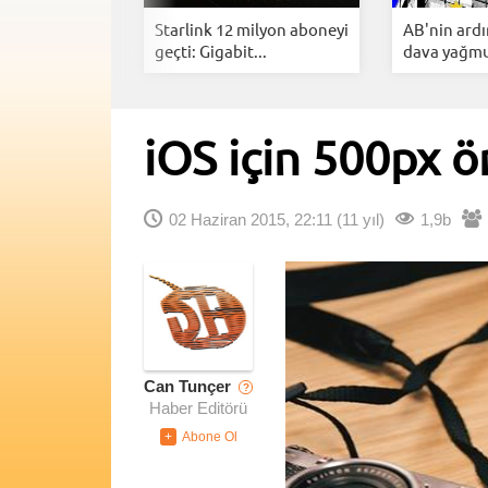
ng YouTube
Starlink 12 milyon aboneyi
AB'nin ard
Arkasınd...
geçti: Gigabit...
dava yağmur
iOS için 500px ö
02 Haziran 2015, 22:11
(11 yıl)
1,9b
Can Tunçer
?
Haber Editörü