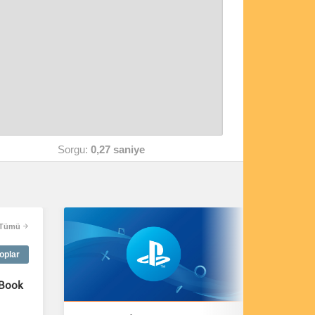
Sorgu:
0,27 saniye
Tümü
oplar
Book