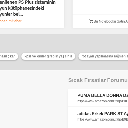
enilenen PS Plus sisteminin
yun kütüphanesindeki
yunlar bel...
onanımHaber
Bu Notebooku Satın A
asıl çıkar
kpss ye kimler girebilir yaş sınırı
Sıcak Fırsatlar Forum
https://www.amazon.com.tr/dp/B
https://www.amazon.com.tr/dp/