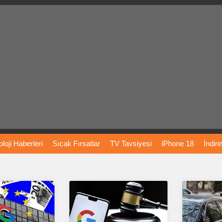
loji
Haberleri
Sıcak
Fırsatlar
TV
Tavsiyesi
iPhone
18
İndir
Önerileri
Türkiye
Araba
Fiyatları
Yapay
Zeka
Şarj
İstasyon
rı
Vizyondaki
Filmler
Bitcoin
Dizi
Önerileri
Telefon
Önerileri
agram
Dondurma
İnstagram
Çöktü
Mü