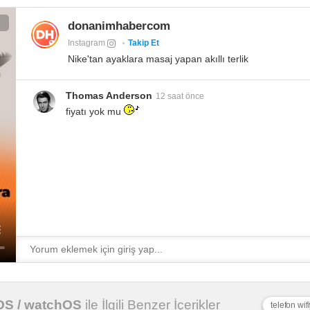
donanimhabercom
Instagram
Takip Et
Nike'tan ayaklara masaj yapan akıllı terlik
Thomas Anderson
12 saat önce
fiyatı yok mu
vOS / watchOS
ile İlgili Benzer İçerikler
telefon wi