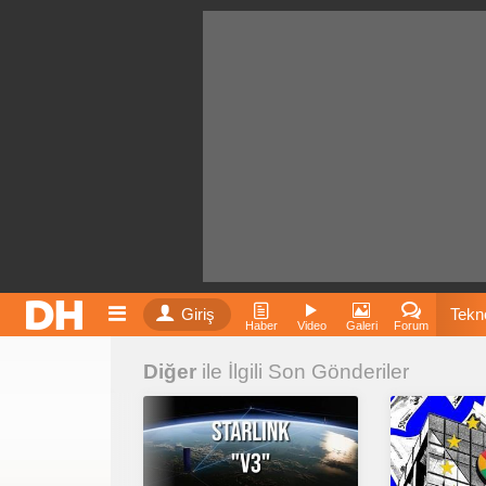
Giriş
Tekno
Haber
Video
Galeri
Forum
Diğer
ile İlgili Son Gönderiler
Film
Fiyatla
İnst