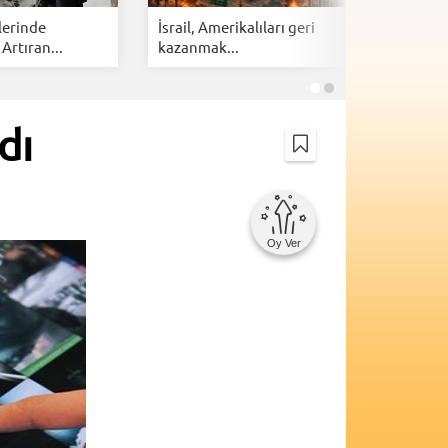
lerinde
İsrail, Amerikalıları geri
Cloudfla
 Artıran...
kazanmak...
botlarına 
dı
Oy Ver