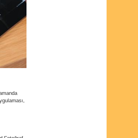
 zamanda
uygulaması,