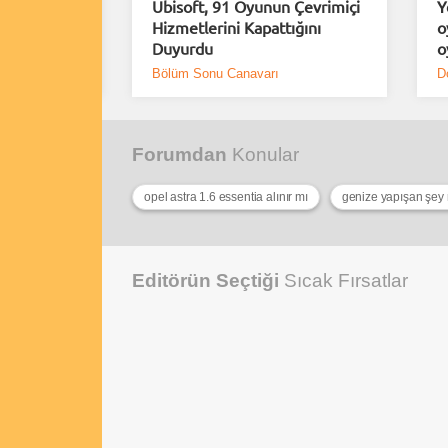
rımlar
Ubisoft, 91 Oyunun Çevrimiçi
Y
erindeki
Hizmetlerini Kapattığını
o
Duyurdu
o
Bölüm Sonu Canavarı
D
Forumdan
Konular
opel astra 1.6 essentia alınır mı
genize yapışan şey n
Editörün Seçtiği
Sıcak Fırsatlar