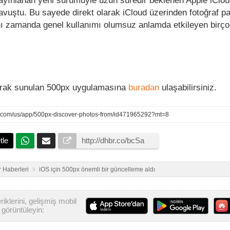
yınlanan yeni sürümüyle uzun süredir beklenen Apple iClou
vuştu. Bu sayede direkt olarak iCloud üzerinden fotoğraf p
nı zamanda genel kullanımı olumsuz anlamda etkileyen birç
olarak sunulan 500px uygulamasına
buradan
ulaşabilirsiniz.
le.com/us/app/500px-discover-photos-from/id471965292?mt=8
tle
 Haberleri
iOS için 500px önemli bir güncelleme aldı
iklerini, gelişmiş mobil
görüntüleyin: