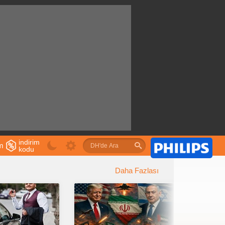
indirim
im
kodu
u
Daha Fazlası