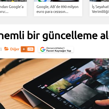
ından Google'a
Google, AB'de 890 milyon
İş Seyahat
u:...
euro para cezasın...
Verimliliği
nemli bir güncelleme al
DonanımHaber’i
1
Diğer
236
+
Favori Kaynağın Yap