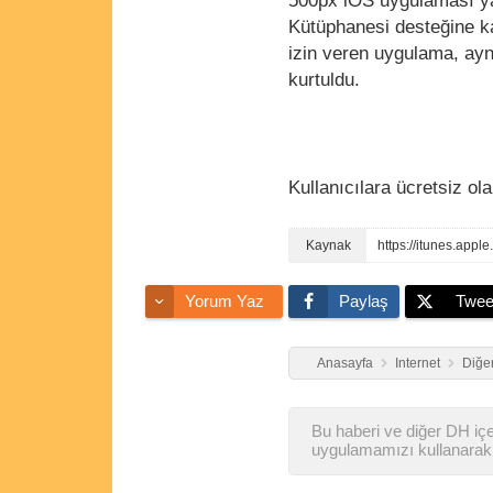
500px iOS uygulaması ya
Kütüphanesi desteğine ka
izin veren uygulama, ay
kurtuldu.
Kullanıcılara ücretsiz 
https://itunes.app
Yorum Yaz
Paylaş
Twee
Anasayfa
Internet
Diğer
Bu haberi ve diğer DH içer
uygulamamızı kullanarak 