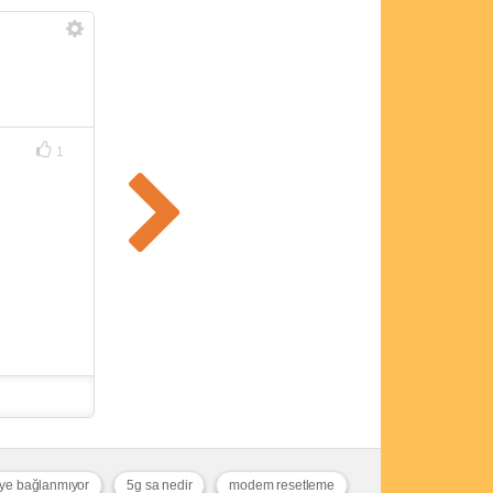
1
fiye bağlanmıyor
5g sa nedir
modem resetleme