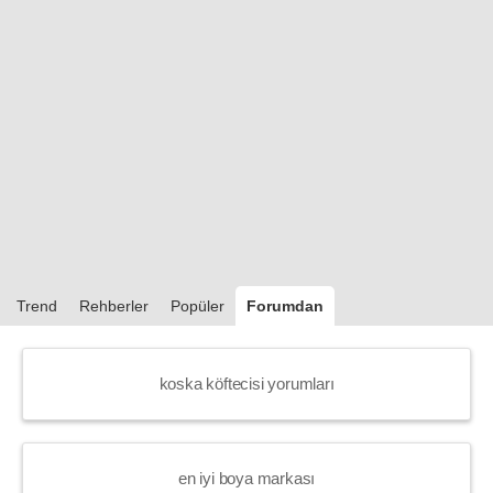
Trend
Rehberler
Popüler
Forumdan
koska köftecisi yorumları
en iyi boya markası