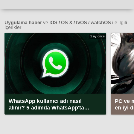
Uygulama haber
ve
İOS / OS X / tvOS / watchOS
ile İlgili
İçerikler
2 ay önce
WhatsApp kullanıcı adı nasıl
PC ve 
alınır? 5 adımda WhatsApp'ta
en iyi 
kullanıcı adı alma (2026)