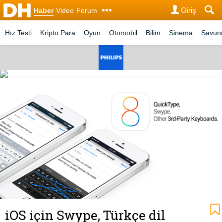
Giriş
Haber
Video
Forum
Hız Testi
Kripto Para
Oyun
Otomobil
Bilim
Sinema
Savu
iOS için Swype, Türkçe dil