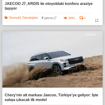
JAECOO J7, ARDIS ile otoyoldaki konforu araziye
taşıyor
#
Otomobil Teknolojileri
jaecoo j7
3084
1
Chery'nin alt markası Jaecoo, Türkiye'ye geliyor: İşte
satışa çıkacak ilk model