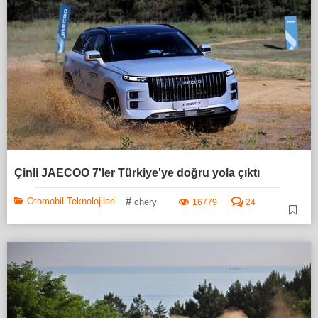
Çinli JAECOO 7'ler Türkiye'ye doğru yola çıktı
#
Otomobil Teknolojileri
chery
16779
24