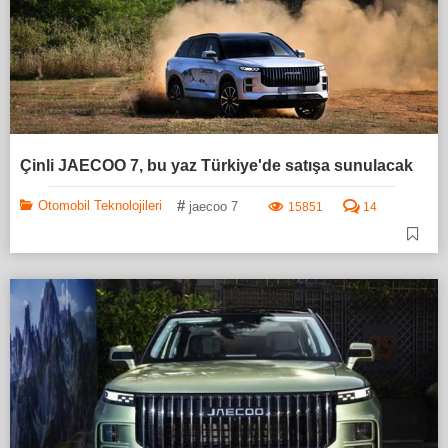
Çinli JAECOO 7, bu yaz Türkiye'de satışa sunulacak
#
Otomobil Teknolojileri
jaecoo 7
15851
14