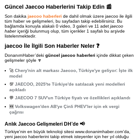
Güncel Jaecoo Haberlerini Takip Edin 📰
Son dakika
jaecoo haberleri
de dahil olmak üzere jaecoo ile ilgili
tüm haber ve gelişmeleri, bu sayfadan takip edebilirsiniz. Bu
bağlamda konuyla alakalı 0 video, 3 galeri ve 11 adet
jaecoo
haber
içeriği bulunmuş olup, tüm içerikler 1 sayfalı bu arşivde
listelenmektedir.
jaecoo İle İlgili Son Haberler Neler ❓
DonanımHaber’deki
güncel jaecoo haberleri
içinde dikkat çeken
gelişmeler şöyle 🔽
🚀
Chery'nin alt markası Jaecoo, Türkiye'ye geliyor: İşte ilk
model
💯
JAECOO, 2025'te Türkiye'de satılacak yeni modelleri
açıkladı
💬
JAECOO 7 SUV'un Türkiye fiyatı ve özellikleri açıklandı
🆕
Volkswagen'den AB'ye Çinli PHEV’ler için ek vergi
çağrısı
Anlık Jaecoo Gelişmeleri DH’de 📢
Türkiye'nin en büyük teknoloji sitesi www.donanimhaber.com'da,
yeni jaecoo haberlerini takip etmek isteyenler için her yıl olduğu