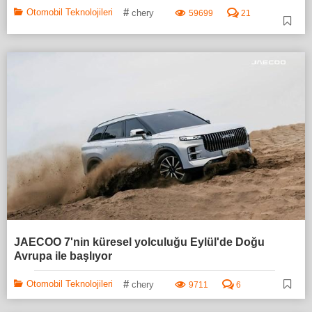
#
Otomobil Teknolojileri
chery
59699
21
JAECOO 7'nin küresel yolculuğu Eylül'de Doğu
Avrupa ile başlıyor
#
Otomobil Teknolojileri
chery
9711
6