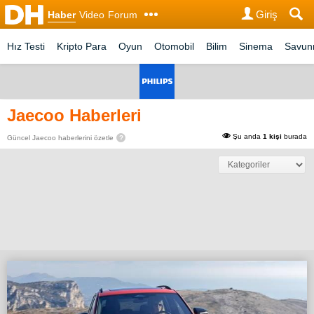
Giriş
Haber
Video
Forum
Hız Testi
Kripto Para
Oyun
Otomobil
Bilim
Sinema
Savu
Jaecoo Haberleri
Şu anda
1 kişi
burada
Güncel Jaecoo haberlerini özetle
?