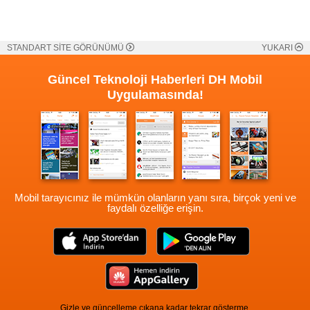
STANDART SİTE GÖRÜNÜMÜ
YUKARI
Güncel Teknoloji Haberleri
DH Mobil
Uygulamasında!
Mobil tarayıcınız ile mümkün olanların yanı sıra, birçok yeni ve
faydalı özelliğe erişin.
Gizle ve güncelleme çıkana kadar tekrar gösterme.