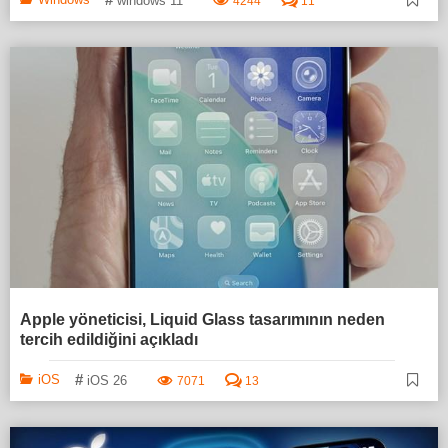
windows 11
4244
11
Apple yöneticisi, Liquid Glass tasarımının neden
tercih edildiğini açıkladı
#
iOS
iOS 26
7071
13