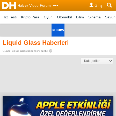
Giriş
Haber
Video
Forum
Hız Testi
Kripto Para
Oyun
Otomobil
Bilim
Sinema
Savu
Liquid Glass Haberleri
Güncel Liquid Glass haberlerini özetle
?