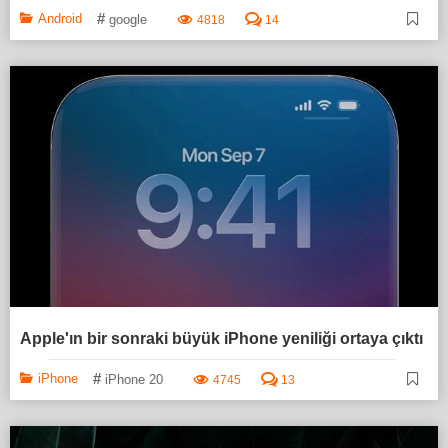
#
Android
google
4818
14
Apple'ın bir sonraki büyük iPhone yeniliği ortaya çıktı
#
iPhone
iPhone 20
4745
13