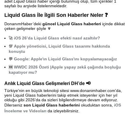
adet
Liquid Glass haber
içeriği bulunmuş olup, tüm içerikler 1
sayfalı bu arşivde listelenmektedir.
Liquid Glass İle İlgili Son Haberler Neler ❓
DonanımHaber’deki
güncel Liquid Glass haberleri
içinde dikkat
çeken gelişmeler şöyle 🔽
🚀
iOS 26’da Liquid Glass efekti nasıl azaltılır?
💯
Apple yöneticisi, Liquid Glass tasarımı hakkında
konuştu
💬
Google: Apple'ın Liquid Glass'ını kopyalamayacağız
🆕
WWDC 2026 Özeti |Apple yapay zekâ çağında boşluğu
kapatıyor mu?
Anlık Liquid Glass Gelişmeleri DH’de 📢
Türkiye'nin en büyük teknoloji sitesi www.donanimhaber.com'da,
yeni Liquid Glass haberlerini takip etmek isteyenler için her yıl
olduğu gibi 2026’da da sizleri bilgilendirmeye devam ediyoruz.
Dilerseniz
son Liquid Glass haberlerini
okuduktan sonra,
iOS
İnceleme ve Videoları
da izleyebilirsiniz.