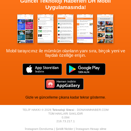
Güncel Teknoloji Haberleri
DH Mobil
Uygulamasında!
Mobil tarayıcınız ile mümkün olanların yanı sıra, birçok yeni ve
faydalı özelliğe erişin.
Gizle ve güncelleme çıkana kadar tekrar gösterme.
TELİF HAKKI © 2026
Teknoloji Sitesi
- DONANIMHABER.COM
TÜM HAKLARI SAKLIDIR
0,094
216.73.217.1
İnstagram Dondurma
|
Şekilli Nickler
|
İnstagram Hesap silme