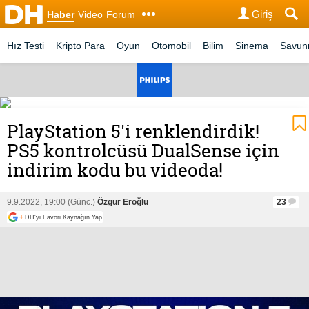
Giriş
Haber
Video
Forum
Hız Testi
Kripto Para
Oyun
Otomobil
Bilim
Sinema
Savu
PlayStation 5'i renklendirdik!
PS5 kontrolcüsü DualSense için
indirim kodu bu videoda!
9.9.2022, 19:00 (Günc.)
Özgür Eroğlu
23
+
DH'yi Favori Kaynağın Yap