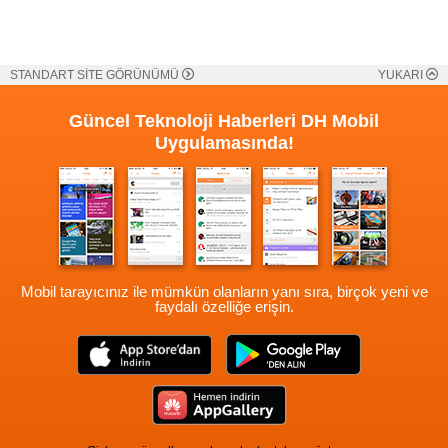
STANDART SİTE GÖRÜNÜMÜ
YUKARI
Güncel Teknoloji Haberleri
DH Mobil
Uygulamasında!
Mobil tarayıcınız ile mümkün olanların yanı sıra, birçok yeni ve
faydalı özelliğe erişin.