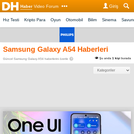
Giriş
Haber
Video
Forum
Hız Testi
Kripto Para
Oyun
Otomobil
Bilim
Sinema
Savu
Samsung Galaxy A54 Haberleri
Şu anda
1 kişi
burada
Güncel Samsung Galaxy A54 haberlerini özetle
?