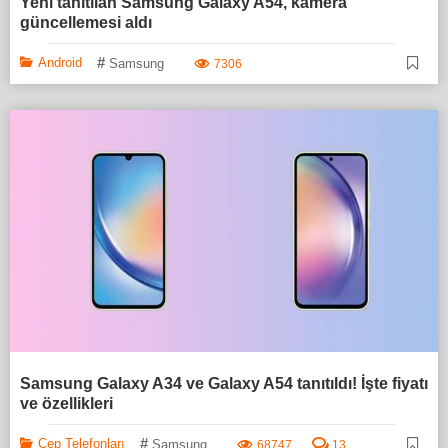
Yeni tanıtılan Samsung Galaxy A54, kamera
güncellemesi aldı
#
Android
Samsung
7306
Samsung Galaxy A34 ve Galaxy A54 tanıtıldı! İşte fiyatı
ve özellikleri
#
Cep Telefonları
Samsung
68747
13