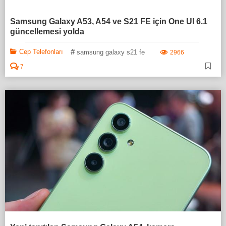
Samsung Galaxy A53, A54 ve S21 FE için One UI 6.1
güncellemesi yolda
#
Cep Telefonları
samsung galaxy s21 fe
2966
7