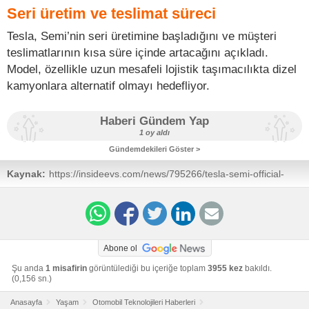
Seri üretim ve teslimat süreci
Tesla, Semi’nin seri üretimine başladığını ve müşteri
teslimatlarının kısa süre içinde artacağını açıkladı.
Model, özellikle uzun mesafeli lojistik taşımacılıkta dizel
kamyonlara alternatif olmayı hedefliyor.
Haberi Gündem Yap
1 oy aldı
Gündemdekileri Göster >
Kaynak:
https://insideevs.com/news/795266/tesla-semi-official-
battery-capacity/
Abone ol
Şu anda
1 misafirin
görüntülediği bu içeriğe toplam
3955 kez
bakıldı.
(0,156 sn.)
Anasayfa
Yaşam
Otomobil Teknolojileri Haberleri