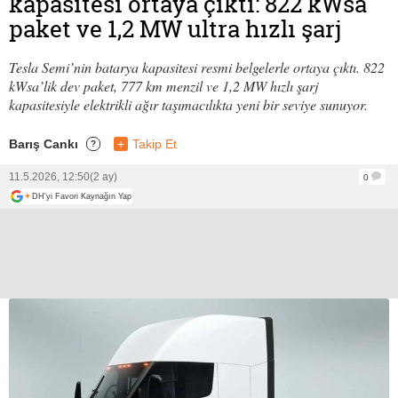
kapasitesi ortaya çıktı: 822 kWsa
paket ve 1,2 MW ultra hızlı şarj
Tesla Semi’nin batarya kapasitesi resmi belgelerle ortaya çıktı. 822
kWsa’lik dev paket, 777 km menzil ve 1,2 MW hızlı şarj
kapasitesiyle elektrikli ağır taşımacılıkta yeni bir seviye sunuyor.
Barış Cankı
+
Takip Et
?
11.5.2026, 12:50
(2 ay)
0
+
DH'yi Favori Kaynağın Yap