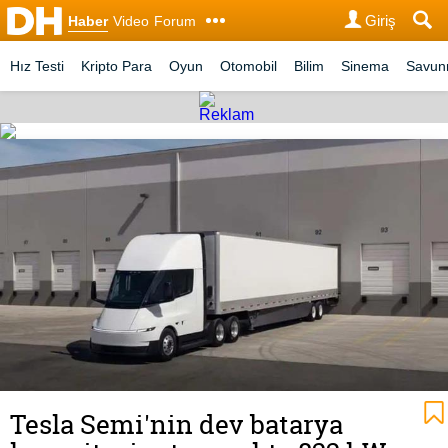
Giriş
Haber
Video
Forum
Hız Testi
Kripto Para
Oyun
Otomobil
Bilim
Sinema
Savu
Tesla Semi'nin dev batarya