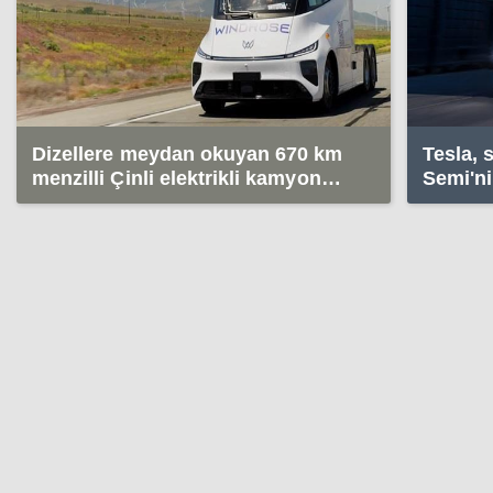
Dizellere meydan okuyan 670 km
Tesla, 
menzilli Çinli elektrikli kamyon
Semi'ni
yollarda: 38 dk'da %80 şarj