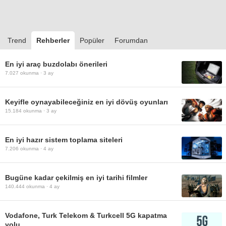
Trend
Rehberler
Popüler
Forumdan
En iyi araç buzdolabı önerileri
7.027
okunma ·
3 ay
Keyifle oynayabileceğiniz en iyi dövüş oyunları
15.184
okunma ·
3 ay
En iyi hazır sistem toplama siteleri
7.206
okunma ·
4 ay
Bugüne kadar çekilmiş en iyi tarihi filmler
140.444
okunma ·
4 ay
Vodafone, Turk Telekom & Turkcell 5G kapatma
yolu