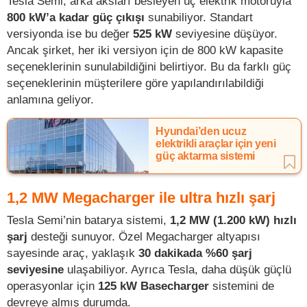
Tesla Semi, arka aksları besleyen üç elektrik motoruyla
800 kW’a kadar güç çıkışı
sunabiliyor. Standart
versiyonda ise bu değer
525 kW
seviyesine düşüyor.
Ancak şirket, her iki versiyon için de 800 kW kapasite
seçeneklerinin sunulabildiğini belirtiyor. Bu da farklı güç
seçeneklerinin müşterilere göre yapılandırılabildiği
anlamına geliyor.
Hyundai’den ucuz
elektrikli araçlar için yeni
güç aktarma sistemi
1,2 MW Megacharger ile ultra hızlı şarj
Tesla Semi’nin batarya sistemi,
1,2 MW (1.200 kW) hızlı
şarj
desteği sunuyor. Özel Megacharger altyapısı
sayesinde araç, yaklaşık
30 dakikada %60 şarj
seviyesine
ulaşabiliyor. Ayrıca Tesla, daha düşük güçlü
operasyonlar için
125 kW Basecharger
sistemini de
devreye almış durumda.