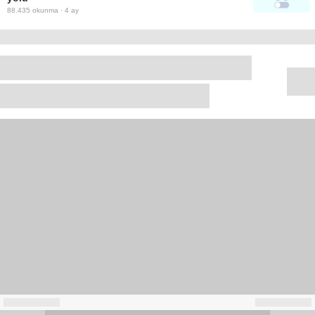
88.435
okunma ·
4 ay