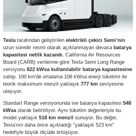
Tesla
tarafından geliştirilen
elektrikli çekici Semi’nin
uzun süredir resmi olarak açıklanmayan devasa
batarya
kapasitesi netlik kazandı.
California Air Resources
Board
(CARB) verilerine göre Tesla Semi Long Range
versiyonu
822 kWsa kullanılabilir batarya kapasitesine
sahip. 100 km'de ortalama 106 kWsa
enerji tüketimi ile
teorik maksimum menzil yaklaşık
777 km
seviyesine
ulaşıyor.
Standart Range versiyonunda ise batarya kapasitesi
548
kWsa
olarak belirtiliyor. Aynı tüketim değerleriyle bu
model yaklaşık
518 km menzil
sunuyor. Bu değer,
Tesla’nın daha önce açıkladığı “yaklaşık 523 km”
hedefiyle büyük ölçüde örtüşüyor.