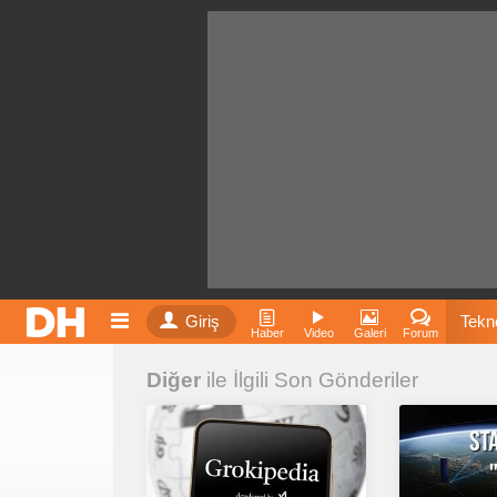
Giriş
Tekno
Haber
Video
Galeri
Forum
Diğer
ile İlgili Son Gönderiler
Film
Fiyatla
İnst