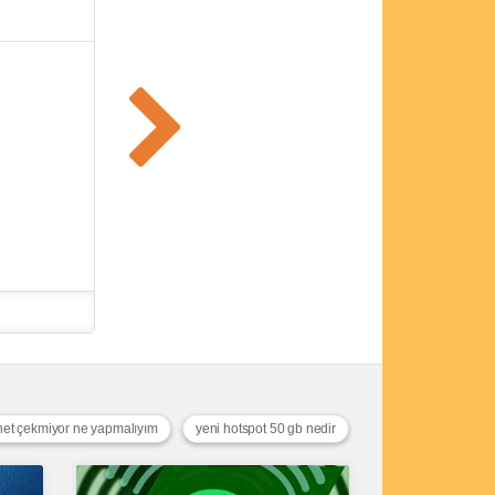
rnet çekmiyor ne yapmalıyım
yeni hotspot 50 gb nedir