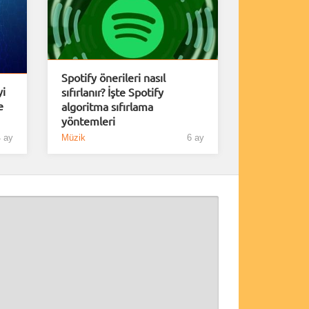
Spotify önerileri nasıl
yi
sıfırlanır? İşte Spotify
e
algoritma sıfırlama
yöntemleri
 ay
Müzik
6 ay