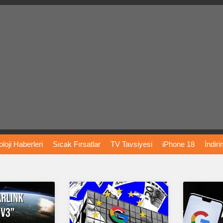
loji
Haberleri
Sıcak
Fırsatlar
TV
Tavsiyesi
iPhone
18
İndir
Önerileri
Türkiye
Araba
Fiyatları
Yapay
Zeka
Şarj
İstasyon
rı
Vizyondaki
Filmler
Bitcoin
Dizi
Önerileri
Telefon
Önerileri
agram
Dondurma
İnstagram
Çöktü
Mü