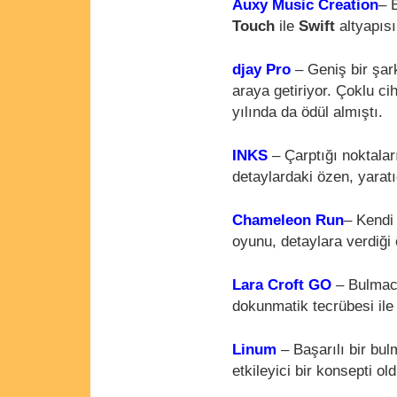
Auxy Music Creation
– 
Touch
ile
Swift
altyapısı
djay Pro
– Geniş bir şar
araya getiriyor. Çoklu c
yılında da ödül almıştı.
INKS
– Çarptığı noktalar
detaylardaki özen, yaratıc
Chameleon Run
– Kendi
oyunu, detaylara verdiği
Lara Croft GO
– Bulmaca
dokunmatik tecrübesi ile 
Linum
– Başarılı bir bul
etkileyici bir konsepti ol