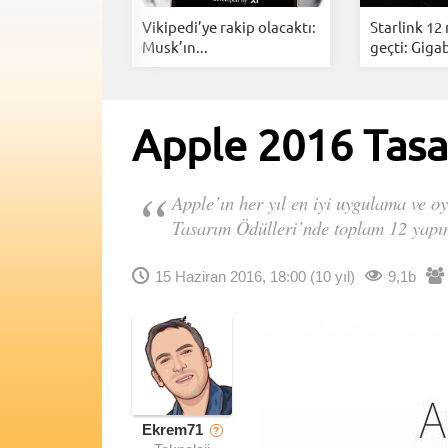
i Anlık
Vikipedi’ye rakip olacaktı:
Starlink 12
rarlarınız...
Musk’ın...
geçti: Gigab
Apple 2016 Tasar
Apple’ın her yıl en iyi uygulama ve 
Tasarım Ödülleri’nde toplam 12 yapım
15 Haziran 2016, 18:00
(10 yıl)
9,1b
Ekrem71
?