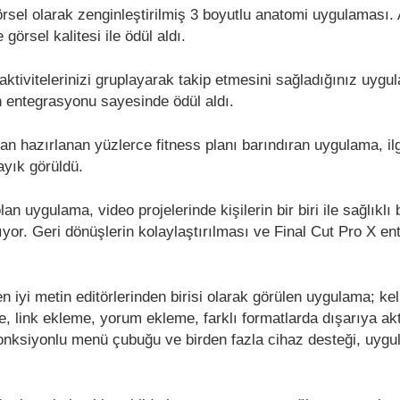
rsel olarak zenginleştirilmiş 3 boyutlu anatomi uygulaması. 
görsel kalitesi ile ödül aldı.
aktivitelerinizi gruplayarak takip etmesini sağladığınız uygu
h entegrasyonu sayesinde ödül aldı.
an hazırlanan yüzlerce fitness planı barındıran uygulama, ilg
layık görüldü.
n uygulama, video projelerinde kişilerin bir biri ile sağlıklı 
ıyor. Geri dönüşlerin kolaylaştırılması ve Final Cut Pro X e
n iyi metin editörlerinden birisi olarak görülen uygulama; ke
e, link ekleme, yorum ekleme, farklı formatlarda dışarıya ak
fonksiyonlu menü çubuğu ve birden fazla cihaz desteği, uyg