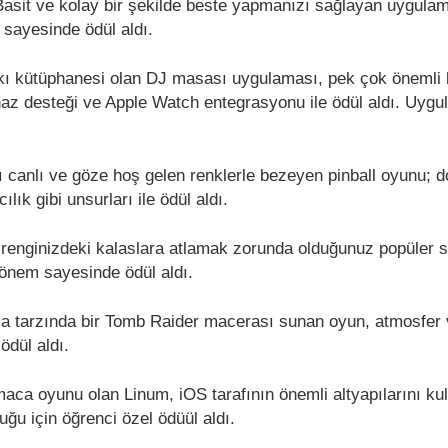
Basit ve kolay bir şekilde beste yapmanızı sağlayan uygula
 sayesinde ödül aldı.
kı kütüphanesi olan DJ masası uygulaması, pek çok önemli b
ihaz desteği ve Apple Watch entegrasyonu ile ödül aldı. Uyg
ı canlı ve göze hoş gelen renklerle bezeyen pinball oyunu; do
ılık gibi unsurları ile ödül aldı.
 renginizdeki kalaslara atlamak zorunda olduğunuz popüler
 önem sayesinde ödül aldı.
 tarzında bir Tomb Raider macerası sunan oyun, atmosfer 
ödül aldı.
maca oyunu olan Linum, iOS tarafının önemli altyapılarını kul
duğu için öğrenci özel ödüül aldı.