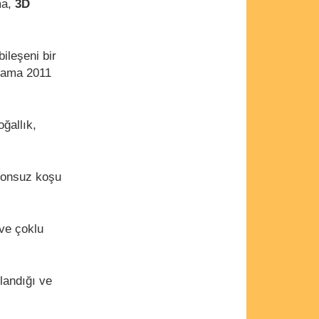
ma,
3D
ileşeni bir
ulama 2011
ğallık,
 sonsuz koşu
ve çoklu
landığı ve