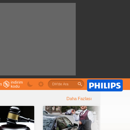
indirim
im
kodu
u
Daha Fazlası