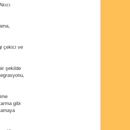
Akıcı
lama,
i çekici ve
bir şekilde
ntegrasyonu,
lime
tarma gibi
ulamaya