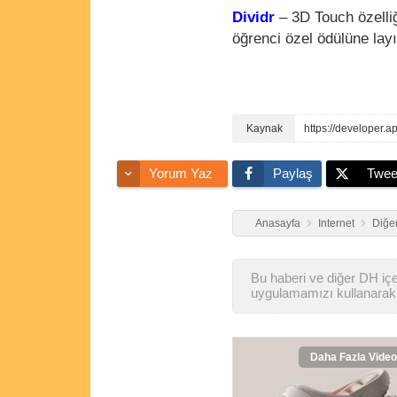
Dividr
– 3D Touch özelliğ
öğrenci özel ödülüne lay
https://developer.
Yorum Yaz
Paylaş
Twee
Anasayfa
Internet
Diğer
Bu haberi ve diğer DH içer
uygulamamızı kullanarak 
Daha Fazla Video