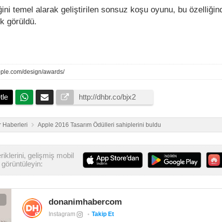
ini temel alarak geliştirilen sonsuz koşu oyunu, bu özelliğin
ık görüldü.
apple.com/design/awards/
tle
 Haberleri
Apple 2016 Tasarım Ödülleri sahiplerini buldu
iklerini, gelişmiş mobil
görüntüleyin:
donanimhabercom
Instagram
Takip Et