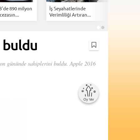
B'de 890 milyon
İş Seyahatlerinde
İsrail, Am
cezasın...
Verimliliği Artıran...
kazanmak
i buldu
son gününde sahiplerini buldu. Apple 2016
Oy Ver