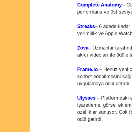
Complete Anatomy
- Gö
performans ve üst seviye 
Streaks
– 6 adede kadar 
verimlilik ve Apple Watc
Zova
– Uzmanlar tarafınd
akıcı videoları ile ödüle 
Frame.io
– Henüz yeni ola
sohbet edebilmesini sağl
uygulamaya ödül getirdi.
Ulysses
– Platformdaki e
işaretleme, görsel eklem
özellikler sunuyor. Çok 
ödül getirdi.