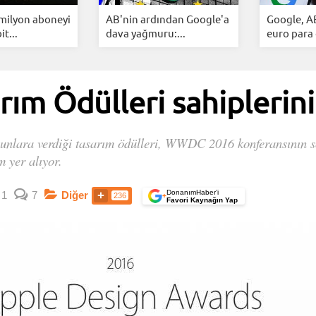
 milyon aboneyi
AB'nin ardından Google'a
Google, A
it...
dava yağmuru:...
euro para 
ım Ödülleri sahiplerin
oyunlara verdiği tasarım ödülleri, WWDC 2016 konferansının 
 yer alıyor.
DonanımHaber’i
1
7
Diğer
236
+
Favori Kaynağın Yap