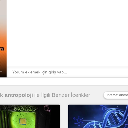
ik antropoloji
ile İlgili Benzer İçerikler
internet abonel