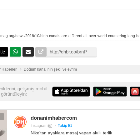
tle
 Haberleri
Doğum kanalının şekli ve evrim
iklerini, gelişmiş mobil
görüntüleyin:
donanimhabercom
Instagram
Takip Et
Nike'tan ayaklara masaj yapan akıllı terlik