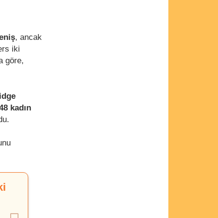
eniş
, ancak
ers iki
a göre,
idge
48 kadın
du.
unu
ki