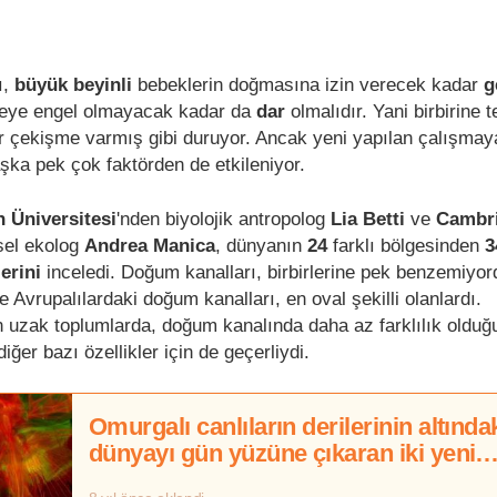
ı,
büyük beyinli
bebeklerin doğmasına izin verecek kadar
g
ümeye engel olmayacak kadar da
dar
olmalıdır. Yani birbirine t
r çekişme varmış gibi duruyor. Ancak yeni yapılan çalışmay
şka pek çok faktörden de etkileniyor.
 Üniversitesi
'nden biyolojik antropolog
Lia Betti
ve
Cambr
sel ekolog
Andrea Manica
, dünyanın
24
farklı bölgesinden
3
erini
inceledi. Doğum kanalları, birbirlerine pek benzemiyor
e Avrupalılardaki doğum kanalları, en oval şekilli olanlardı.
an uzak toplumlarda, doğum kanalında daha az farklılık olduğ
iğer bazı özellikler için de geçerliydi.
Omurgalı canlıların derilerinin altında
dünyayı gün yüzüne çıkaran iki yeni
teknik keşfedildi!