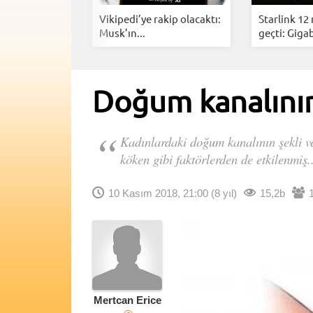
i Anlık
Vikipedi’ye rakip olacaktı:
Starlink 12
rarlarınız...
Musk’ın...
geçti: Gigab
Doğum kanalının
Kadınlardaki doğum kanalının şekli v
köken gibi faktörlerden de etkilenmiş..
10 Kasım 2018, 21:00
(8 yıl)
15,2b
Mertcan Erice