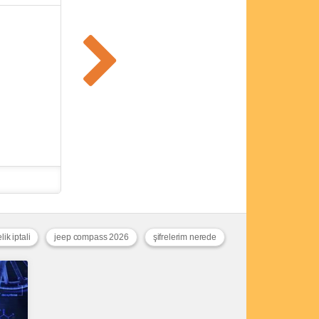
ik iptali
jeep compass 2026
şifrelerim nerede