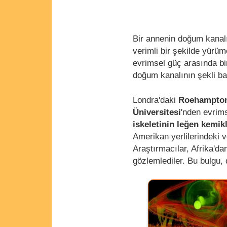
Bir annenin doğum kanal
verimli bir şekilde yür
evrimsel güç arasında bi
doğum kanalının şekli ba
Londra'daki
Roehampton
Üniversitesi
'nden evrim
iskeletinin leğen kemikl
Amerikan yerlilerindeki v
Araştırmacılar, Afrika'd
gözlemlediler. Bu bulgu, d