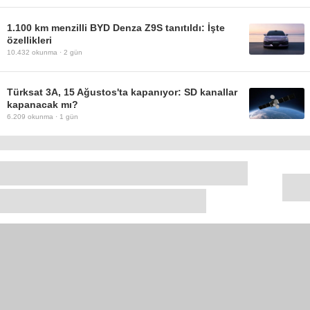
1.100 km menzilli BYD Denza Z9S tanıtıldı: İşte
özellikleri
10.432
okunma ·
2 gün
Türksat 3A, 15 Ağustos'ta kapanıyor: SD kanallar
kapanacak mı?
6.209
okunma ·
1 gün