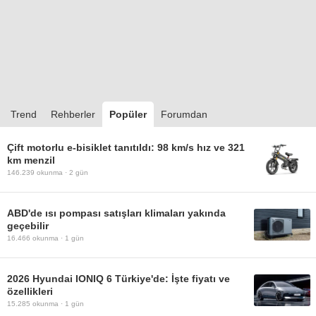
Trend
Rehberler
Popüler
Forumdan
Çift motorlu e-bisiklet tanıtıldı: 98 km/s hız ve 321
km menzil
146.239
okunma ·
2 gün
ABD'de ısı pompası satışları klimaları yakında
geçebilir
16.466
okunma ·
1 gün
2026 Hyundai IONIQ 6 Türkiye'de: İşte fiyatı ve
özellikleri
15.285
okunma ·
1 gün