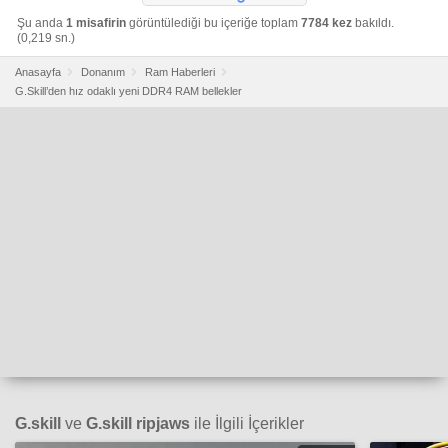
Şu anda
1 misafirin
görüntülediği bu içeriğe toplam
7784 kez
bakıldı.
(0,219 sn.)
Anasayfa
Donanım
Ram Haberleri
G.Skill’den hız odaklı yeni DDR4 RAM bellekler
G.skill
ve
G.skill ripjaws
ile İlgili İçerikler