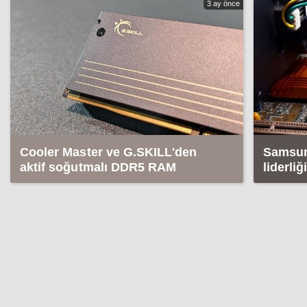
3 ay önce
Cooler Master ve G.SKILL'den
Samsun
aktif soğutmalı DDR5 RAM
liderli
tedirgi