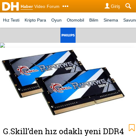
Giriş
Haber
Video
Forum
Hız Testi
Kripto Para
Oyun
Otomobil
Bilim
Sinema
Savu
G.Skill’den hız odaklı yeni DDR4