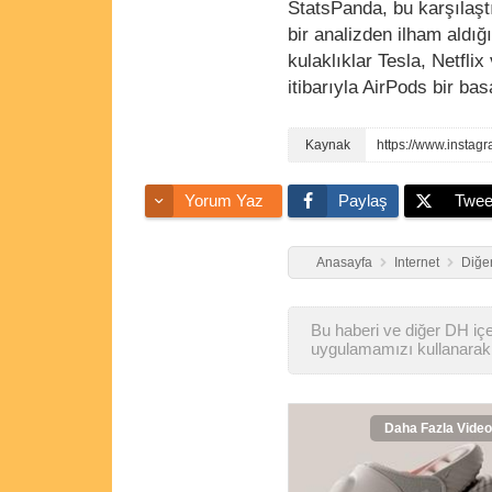
StatsPanda, bu karşılaş
bir analizden ilham aldı
kulaklıklar Tesla, Netfl
itibarıyla AirPods bir b
https://www.insta
Yorum Yaz
Paylaş
Twee
Anasayfa
Internet
Diğer
Bu haberi ve diğer DH içer
uygulamamızı kullanarak 
Daha Fazla Video