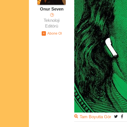
Onur Seven
?
Teknoloji
Editörü
Tam Boyutta Gör