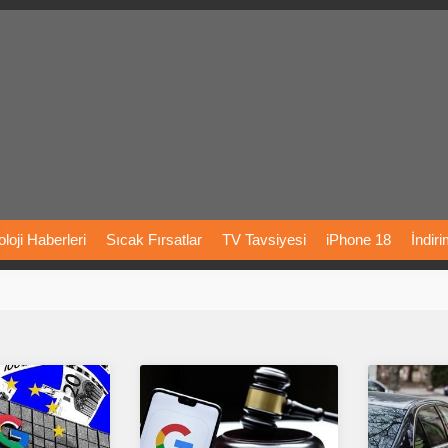
loji
Haberleri
Sıcak
Fırsatlar
TV
Tavsiyesi
iPhone
18
İndir
Önerileri
Türkiye
Araba
Fiyatları
Yapay
Zeka
Şarj
İstasyon
rı
Vizyondaki
Filmler
Bitcoin
Dizi
Önerileri
Telefon
Önerileri
agram
Dondurma
İnstagram
Çöktü
Mü