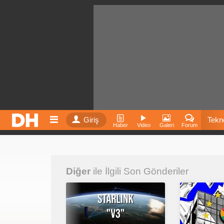
Giriş
Tekno
Haber
Video
Galeri
Forum
Film
Diğer
ile İlgili Son Gönderiler
Fiyatla
İnst