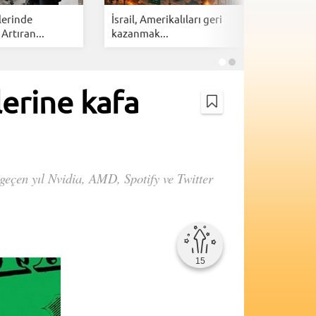
lerinde
İsrail, Amerikalıları geri
Cloudfla
 Artıran...
kazanmak...
botlarına 
lerine kafa
s geçen yıl Nvidia, AMD, Spotify ve Twitter
15