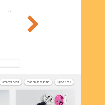
1
smartyfi nedir
modem resetleme
5g sa nedir