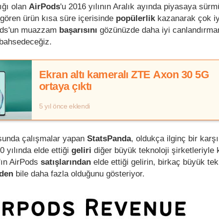
ığı olan
AirPods
'u 2016 yılının Aralık ayında piyasaya sürm
 gören ürün kısa süre içerisinde
popülerlik
kazanarak çok iy
Pods'un muazzam
başarısını
gözünüzde daha iyi canlandırma
 bahsedeceğiz.
Ekran altı kameralı ZTE Axon 30 5G
ortaya çıktı
5 yıl önce eklendi
usunda çalışmalar yapan
StatsPanda
, oldukça ilginç bir karş
0 yılında elde ettiği
geliri
diğer büyük teknoloji şirketleriyle 
'ın AirPods
satışlarından
elde ettiği gelirin, birkaç büyük tek
nden
bile daha fazla olduğunu gösteriyor.