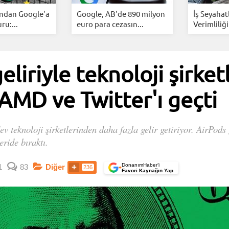
ından Google'a
Google, AB'de 890 milyon
İş Seyahat
u:...
euro para cezasın...
Verimliliği
liriyle teknoloji şirket
 AMD ve Twitter'ı geçti
ev teknoloji şirketlerinden daha fazla gelir getiriyor. AirPod
eride bıraktı.
DonanımHaber’i
1
83
Diğer
236
+
Favori Kaynağın Yap