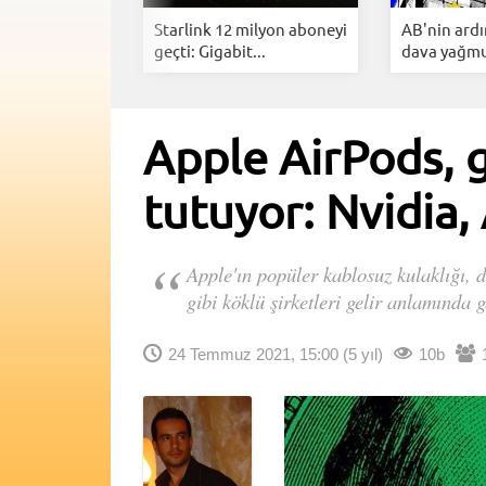
ng YouTube
Starlink 12 milyon aboneyi
AB'nin ard
Arkasınd...
geçti: Gigabit...
dava yağmur
Apple AirPods, ge
tutuyor: Nvidia,
Apple'ın popüler kablosuz kulaklığı, d
gibi köklü şirketleri gelir anlamında g
24 Temmuz 2021, 15:00
(5 yıl)
10b