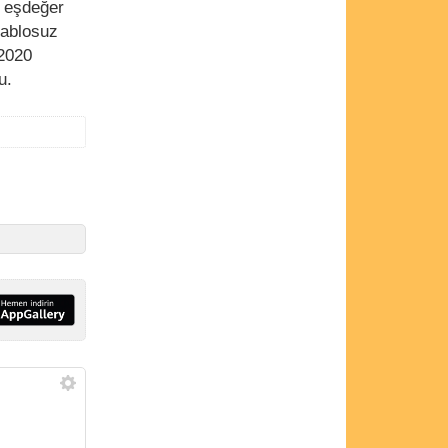
n eşdeğer
ablosuz
 2020
u.