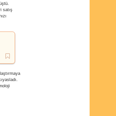
üştü.
i satış
nızı
ılaştırmaya
kıyasladı.
noloji