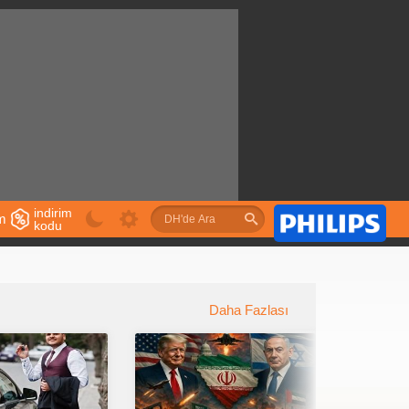
indirim
im
kodu
u
Daha Fazlası