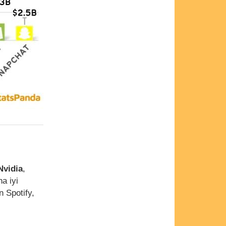
Nvidia
,
a iyi
n Spotify,