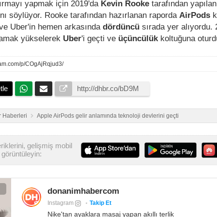
tırmayı yapmak için 2019'da
Kevin Rooke
tarafından yapıla
ğını söylüyor. Rooke tarafından hazırlanan raporda
AirPods
k
ix ve Uber'in hemen arkasında
dördüncü
sırada yer alıyordu.
asamak yükselerek
Uber
'i geçti ve
üçüncülük
koltuğuna oturd
gram.com/p/COgAjRqjud3/
tle
 Haberleri
Apple AirPods gelir anlamında teknoloji devlerini geçti
iklerini, gelişmiş mobil
görüntüleyin:
donanimhabercom
Instagram
Takip Et
Nike'tan ayaklara masaj yapan akıllı terlik