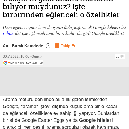
biliyor muydunuz? İşte
birbirinden eğlenceli o özellikler
Hem eğleneceğiniz hem de işinizi kolaylaştıracak Google hileleri bu
rehber
de! İşte eğlenceli ama bir o kadar da gizli Google özellikleri:
Anıl Burak Karadede
+
Takip Et
?
30.7.2022, 18:00 (Günc.)
19
+
DH'yi Favori Kaynağın Yap
Arama moturu denilince akla ilk gelen isimlerden
Google
, "arama" işlevi dışında küçük ama bir o kadar
da eğlenceli özelliklere ev sahipliği yapıyor. Bunlardan
birisi de Google Easter Eggs ya da
Google hileleri
olarak bilinen çeşitli arama sorguları olarak karşımıza