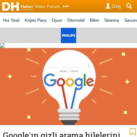
Giriş
Haber
Video
Forum
Hız Testi
Kripto Para
Oyun
Otomobil
Bilim
Sinema
Savu
Google'ın gizli arama hilelerini