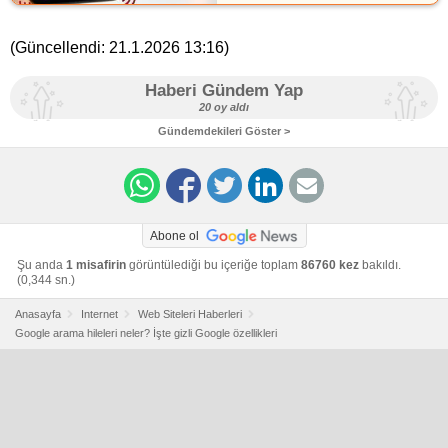
(Güncellendi:
21.1.2026 13:16
)
Haberi Gündem Yap
20 oy aldı
Gündemdekileri Göster >
Abone ol
Şu anda
1 misafirin
görüntülediği bu içeriğe toplam
86760 kez
bakıldı.
(0,344 sn.)
Anasayfa
Internet
Web Siteleri Haberleri
Google arama hileleri neler? İşte gizli Google özellikleri