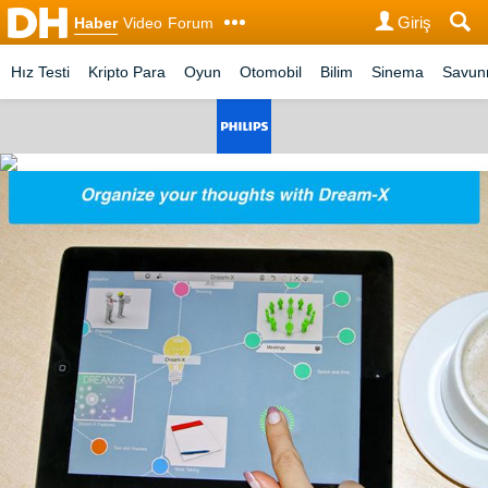
Giriş
Haber
Video
Forum
Hız Testi
Kripto Para
Oyun
Otomobil
Bilim
Sinema
Savu