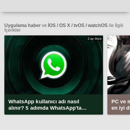
Uygulama haber
ve
İOS / OS X / tvOS / watchOS
ile İlgili
İçerikler
2 ay önce
WhatsApp kullanıcı adı nasıl
PC ve 
alınır? 5 adımda WhatsApp'ta
en iyi 
kullanıcı adı alma (2026)