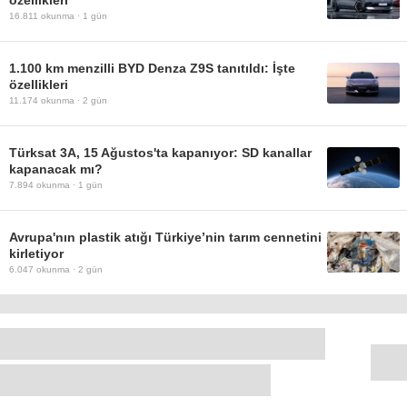
özellikleri
16.811
okunma ·
1 gün
1.100 km menzilli BYD Denza Z9S tanıtıldı: İşte
özellikleri
11.174
okunma ·
2 gün
Türksat 3A, 15 Ağustos'ta kapanıyor: SD kanallar
kapanacak mı?
7.894
okunma ·
1 gün
Avrupa'nın plastik atığı Türkiye’nin tarım cennetini
kirletiyor
6.047
okunma ·
2 gün