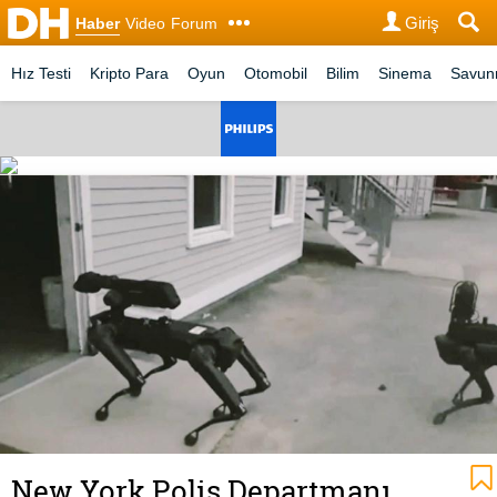
Giriş
Haber
Video
Forum
Hız Testi
Kripto Para
Oyun
Otomobil
Bilim
Sinema
Savu
New York Polis Departmanı,