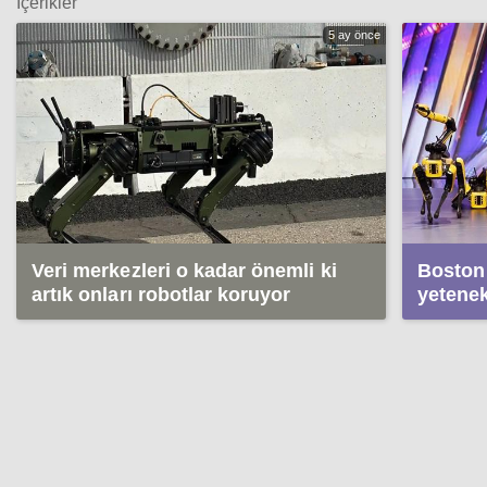
İçerikler
5 ay önce
Veri merkezleri o kadar önemli ki
Boston 
artık onları robotlar koruyor
yetenek
sergile