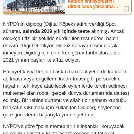
karbon emisyonlarını
direkt hava yakalama
yöntemiyle azaltacak
NYPD’nin digidog (Dijital Köpek) adını verdiği Spot
sürümü,
aslında 2019 yılı içinde teste
alınmış. Ancak
oldukça titiz bir şekilde sürdürülen test süreci halen
devam ettiği belirtiliyor. Henüz sahaya resmi olarak
inmeyen Digidog için en erken görev tarihi olarak ise
2021 yılının başları telaffuz ediyor.
Emniyet kuvvetlerinin baskın türü faaliyetlerde kapıların
açılması veya engellerin kaldırılması gibi personelin
hayatını tehlikeye atabilecek eylemlerde tercih edilmesi
muhtemel olan robot, gerçek dünya durumlarında da test
edilmiş. Bir rehine durumu ve silahlı bir şahsın kurduğu
barikatın yıkılması için kullanılan Digidog, söylenene
göre görevlerini başarıyla yerine getirmiş.
NYPD’ye göre “polis memurları ile insanları koruyacak
ve onların hayatını kurtaracak” köpeğe ait tatbikat