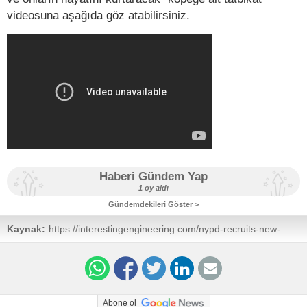
videosuna aşağıda göz atabilirsiniz.
Haberi Gündem Yap
1 oy aldı
Gündemdekileri Göster >
Kaynak:
https://interestingengineering.com/nypd-recruits-new-
robot-dog-with-extendable-arm
Abone ol