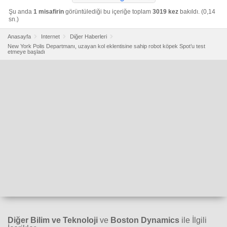
Şu anda
1 misafirin
görüntülediği bu içeriğe toplam
3019 kez
bakıldı. (0,14
sn.)
Anasayfa
Internet
Diğer Haberleri
New York Polis Departmanı, uzayan kol eklentisine sahip robot köpek Spot’u test
etmeye başladı
Diğer Bilim ve Teknoloji
ve
Boston Dynamics
ile İlgili