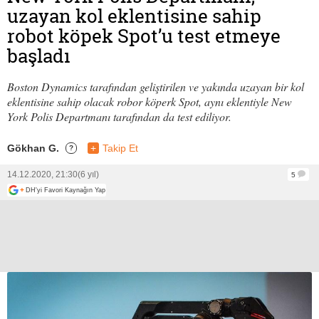
uzayan kol eklentisine sahip
robot köpek Spot’u test etmeye
başladı
Boston Dynamics tarafından geliştirilen ve yakında uzayan bir kol
eklentisine sahip olacak robor köperk Spot, aynı eklentiyle New
York Polis Departmanı tarafından da test ediliyor.
Gökhan G.
+
Takip Et
?
14.12.2020, 21:30
(6 yıl)
5
+
DH'yi Favori Kaynağın Yap