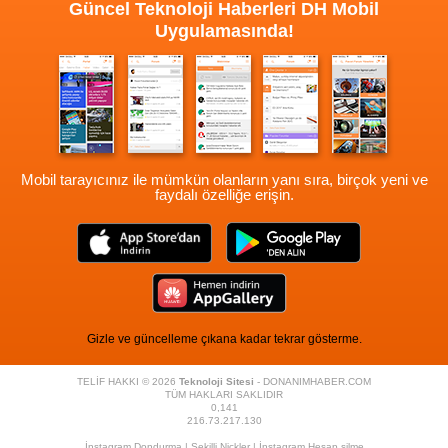
Güncel Teknoloji Haberleri
DH Mobil
Uygulamasında!
Mobil tarayıcınız ile mümkün olanların yanı sıra, birçok yeni ve
faydalı özelliğe erişin.
Gizle ve güncelleme çıkana kadar tekrar gösterme.
TELİF HAKKI © 2026
Teknoloji Sitesi
- DONANIMHABER.COM
TÜM HAKLARI SAKLIDIR
0,141
216.73.217.130
İnstagram Dondurma
|
Şekilli Nickler
|
İnstagram Hesap silme