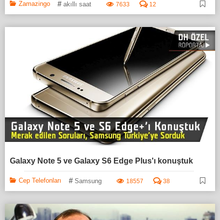
#
Zamazingo
akıllı saat
7633
12
Galaxy Note 5 ve Galaxy S6 Edge Plus'ı konuştuk
#
Cep Telefonları
Samsung
18557
38