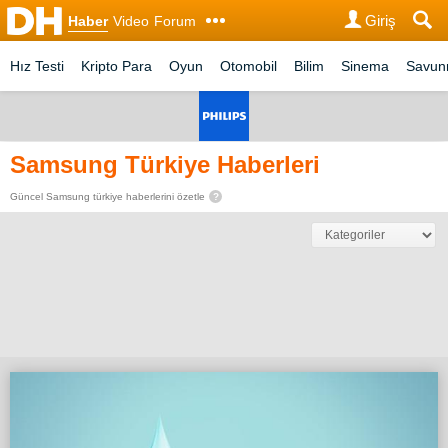
Giriş
Haber
Video
Forum
Hız Testi
Kripto Para
Oyun
Otomobil
Bilim
Sinema
Savu
Samsung Türkiye Haberleri
Güncel Samsung türkiye haberlerini özetle
?