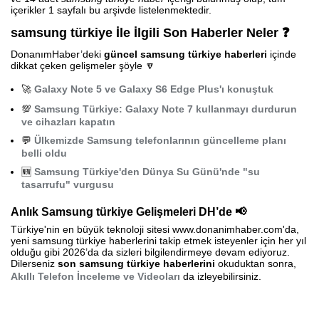
içerikler 1 sayfalı bu arşivde listelenmektedir.
samsung türkiye İle İlgili Son Haberler Neler ❓
DonanımHaber’deki
güncel samsung türkiye haberleri
içinde
dikkat çeken gelişmeler şöyle 🔽
🚀
Galaxy Note 5 ve Galaxy S6 Edge Plus'ı konuştuk
💯
Samsung Türkiye: Galaxy Note 7 kullanmayı durdurun
ve cihazları kapatın
💬
Ülkemizde Samsung telefonlarının güncelleme planı
belli oldu
🆕
Samsung Türkiye'den Dünya Su Günü'nde "su
tasarrufu" vurgusu
Anlık Samsung türkiye Gelişmeleri DH’de 📢
Türkiye'nin en büyük teknoloji sitesi www.donanimhaber.com'da,
yeni samsung türkiye haberlerini takip etmek isteyenler için her yıl
olduğu gibi 2026’da da sizleri bilgilendirmeye devam ediyoruz.
Dilerseniz
son samsung türkiye haberlerini
okuduktan sonra,
Akıllı Telefon İnceleme ve Videoları
da izleyebilirsiniz.