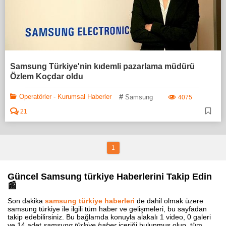
Samsung Türkiye'nin kıdemli pazarlama müdürü
Özlem Koçdar oldu
#
Operatörler - Kurumsal Haberler
Samsung
4075
21
1
Güncel Samsung türkiye Haberlerini Takip Edin
📰
Son dakika
samsung türkiye haberleri
de dahil olmak üzere
samsung türkiye ile ilgili tüm haber ve gelişmeleri, bu sayfadan
takip edebilirsiniz. Bu bağlamda konuyla alakalı 1 video, 0 galeri
ve 14 adet
samsung türkiye haber
içeriği bulunmuş olup, tüm