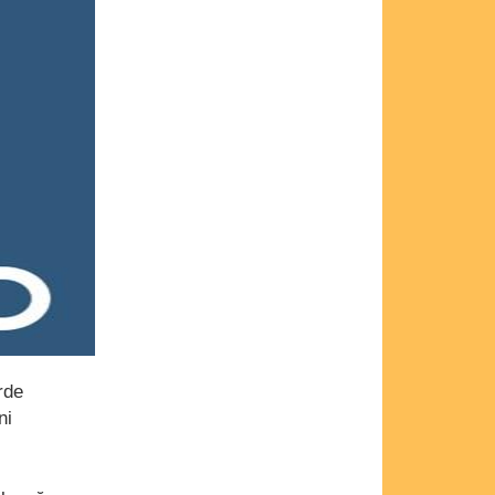
rde
ni