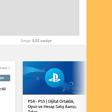
Sorgu:
0,52 saniye
Tümü
nlar
 60
PS4 - PS5 | Dijital Ortaklık,
A Plagu
Oyun ve Hesap Satış &amp;
40 Daki
Takas...
Yayınl