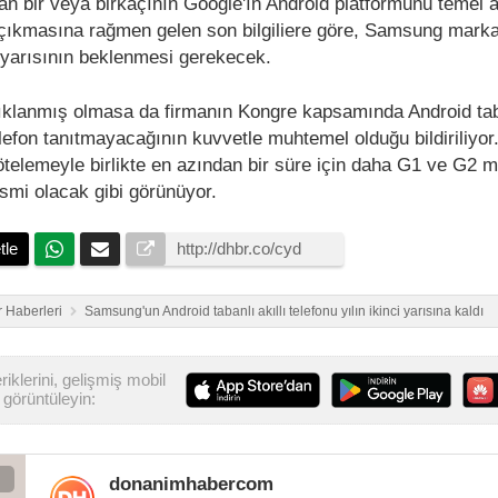
dan bir veya birkaçının Google'ın Android platformunu temel 
 çıkmasına rağmen gelen son bilgiliere göre, Samsung marka
nci yarısının beklenmesi gerekecek.
ıklanmış olmasa da firmanın Kongre kapsamında Android tab
telefon tanıtmayacağının kuvvetle muhtemel olduğu bildiriliy
elemeyle birlikte en azından bir süre için daha G1 ve G2 mo
smi olacak gibi görünüyor.
tle
 Haberleri
Samsung'un Android tabanlı akıllı telefonu yılın ikinci yarısına kaldı
iklerini, gelişmiş mobil
görüntüleyin:
donanimhabercom