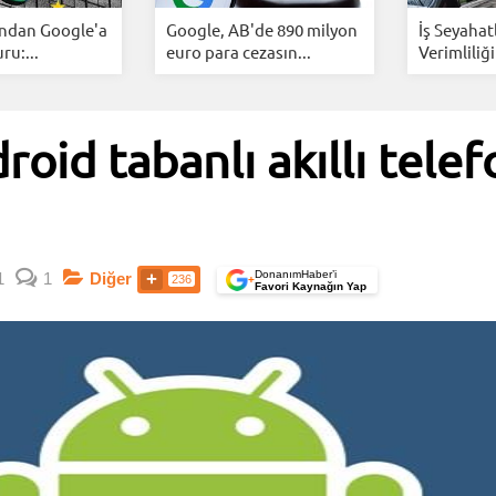
ından Google'a
Google, AB'de 890 milyon
İş Seyahat
u:...
euro para cezasın...
Verimliliği
id tabanlı akıllı telefo
DonanımHaber’i
1
1
Diğer
236
+
Favori Kaynağın Yap