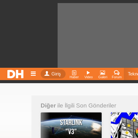
Giriş
Tekno
Haber
Video
Galeri
Forum
Film
Diğer
ile İlgili Son Gönderiler
Fiyatla
İnst