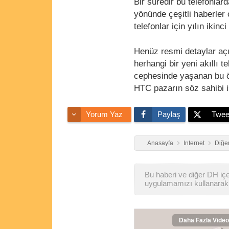
Bir süredir bu telefonlar
yönünde çeşitli haberler
telefonlar için yılın iki
Henüz resmi detaylar aç
herhangi bir yeni akıllı 
cephesinde yaşanan bu öt
HTC pazarın söz sahibi i
Yorum Yaz
Paylaş
Twee
Anasayfa
Internet
Diğer
Bu haberi ve diğer DH içer
uygulamamızı kullanarak 
Daha Fazla Video