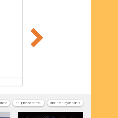
atılır
net jitter ne demek
modem arayüz şifresi