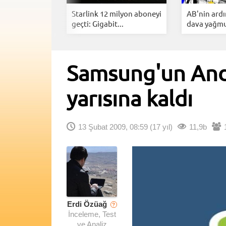
ng YouTube
Starlink 12 milyon aboneyi
AB'nin ard
Arkasınd...
geçti: Gigabit...
dava yağmur
Samsung'un Andro
yarısına kaldı
13 Şubat 2009, 08:59
(17 yıl)
11,9b
Erdi Özüağ
?
İnceleme, Test
ve Analiz