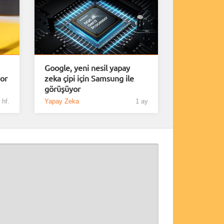
Google, yeni nesil yapay
yor
zeka çipi için Samsung ile
görüşüyor
 hf.
Yapay Zeka
1 ay