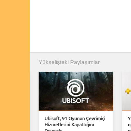
Yükselişteki Paylaşımlar
rımlar
Ubisoft, 91 Oyunun Çevrimiçi
Y
erindeki
Hizmetlerini Kapattığını
o
Duyurdu
o