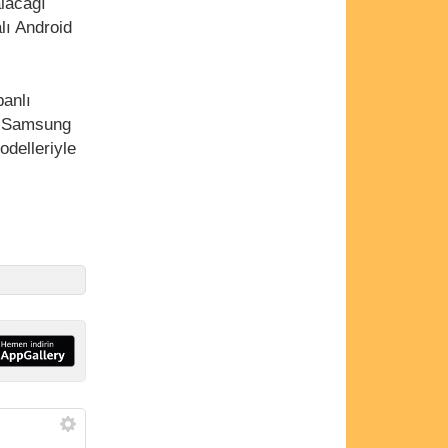
alacağı
lı Android
anlı
or.Samsung
delleriyle