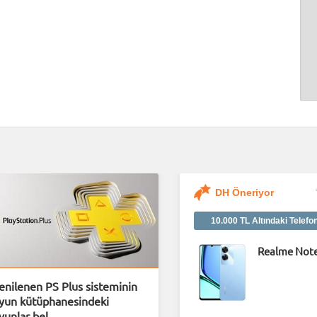
DH Öneriyor
10.000 TL Altındaki Telefo
Realme Note
enilenen PS Plus sisteminin
yun kütüphanesindeki
yunlar bel...