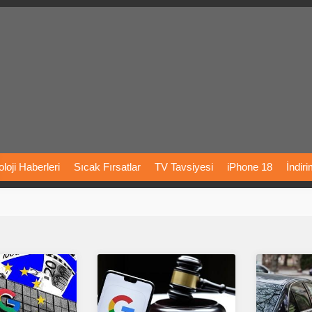
loji
Haberleri
Sıcak
Fırsatlar
TV
Tavsiyesi
iPhone
18
İndir
Önerileri
Türkiye
Araba
Fiyatları
Yapay
Zeka
Şarj
İstasyon
rı
Vizyondaki
Filmler
Bitcoin
Dizi
Önerileri
Telefon
Önerileri
agram
Dondurma
İnstagram
Çöktü
Mü