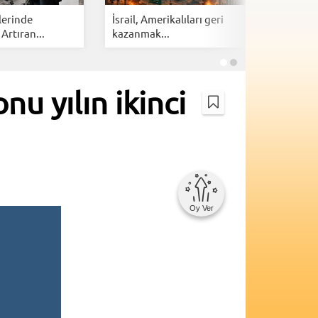
lerinde
İsrail, Amerikalıları geri
Cloudfla
 Artıran...
kazanmak...
botlarına 
nu yılın ikinci
Oy Ver