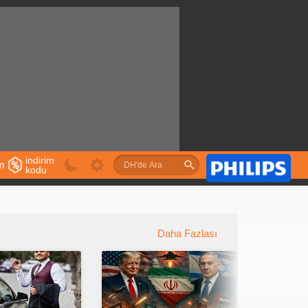
indirim
im
kodu
u
Daha Fazlası