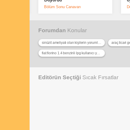
Bölüm Sonu Canavarı
D
Forumdan
Konular
sinüzit ameliyatı olan kişilerin yorumları
araç ticari 
fiat fiorino 1.4 benzinli lpg kullanıcı yorumları
Editörün Seçtiği
Sıcak Fırsatlar