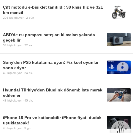
Çift motorlu e-bisiklet tanıtıldı: 98 km/s hız ve 321
km menzil
296
kişi okuyor ·
2 gün
ABD'de ısı pompası satışları klimaları yakında
geçebilir
58
kişi okuyor ·
22 sa.
Sony'den PS5 kutularına uyarı: Fiziksel oyunlar
sona eriyor
49
kişi okuyor ·
24 dk.
Hyundai Türkiye'den Bluelink dönemi: İşte merak
edilenler
48
kişi okuyor ·
45 dk.
iPhone 18 Pro ve katlanabilir iPhone fiyatı dudak
uçuklatacak!
46
kişi okuyor ·
3 gün