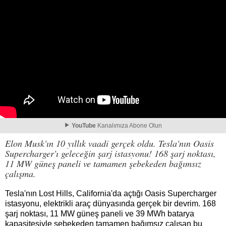
YouTube
Kanalımıza Abone Olun
Elon Musk'ın 10 yıllık vaadi gerçek oldu. Tesla'nın Oasis
Supercharger'ı geleceğin şarj istasyonu! 168 şarj noktası,
11 MW güneş paneli ve tamamen şebekeden bağımsız
çalışma.
Tesla'nın Lost Hills, California'da açtığı Oasis Supercharger
istasyonu, elektrikli araç dünyasında gerçek bir devrim. 168
şarj noktası, 11 MW güneş paneli ve 39 MWh batarya
kapasitesiyle şebekeden tamamen bağımsız çalışan bu