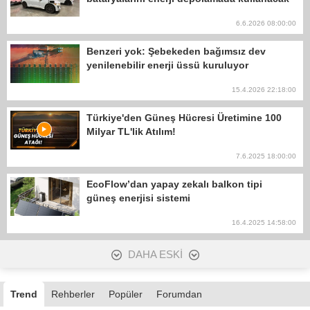
6.6.2026 08:00:00
Benzeri yok: Şebekeden bağımsız dev
yenilenebilir enerji üssü kuruluyor
15.4.2026 22:18:00
Türkiye'den Güneş Hücresi Üretimine 100
Milyar TL'lik Atılım!
7.6.2025 18:00:00
EcoFlow’dan yapay zekalı balkon tipi
güneş enerjisi sistemi
16.4.2025 14:58:00
DAHA ESKİ
Trend
Rehberler
Popüler
Forumdan