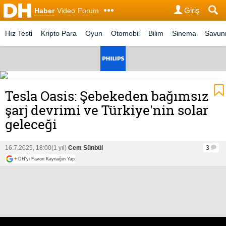
Giriş
Haber
Video
Forum
Hız Testi
Kripto Para
Oyun
Otomobil
Bilim
Sinema
Savu
Tesla Oasis: Şebekeden bağımsız
şarj devrimi ve Türkiye'nin solar
geleceği
16.7.2025, 18:00
(1 yıl)
Cem Sünbül
3
+
DH'yi Favori Kaynağın Yap