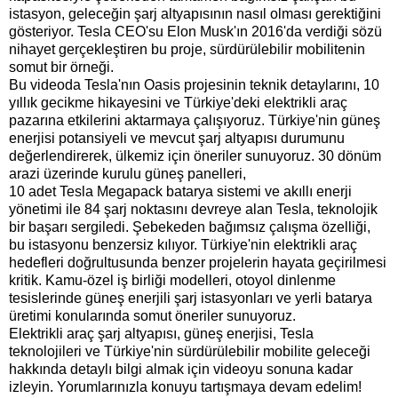
istasyon, geleceğin şarj altyapısının nasıl olması gerektiğini
gösteriyor. Tesla CEO'su Elon Musk'ın 2016'da verdiği sözü
nihayet gerçekleştiren bu proje, sürdürülebilir mobilitenin
somut bir örneği.
Bu videoda Tesla'nın Oasis projesinin teknik detaylarını, 10
yıllık gecikme hikayesini ve Türkiye'deki elektrikli araç
pazarına etkilerini aktarmaya çalışıyoruz. Türkiye'nin güneş
enerjisi potansiyeli ve mevcut şarj altyapısı durumunu
değerlendirerek, ülkemiz için öneriler sunuyoruz. 30 dönüm
arazi üzerinde kurulu güneş panelleri,
10 adet Tesla Megapack batarya sistemi ve akıllı enerji
yönetimi ile 84 şarj noktasını devreye alan Tesla, teknolojik
bir başarı sergiledi. Şebekeden bağımsız çalışma özelliği,
bu istasyonu benzersiz kılıyor. Türkiye'nin elektrikli araç
hedefleri doğrultusunda benzer projelerin hayata geçirilmesi
kritik. Kamu-özel iş birliği modelleri, otoyol dinlenme
tesislerinde güneş enerjili şarj istasyonları ve yerli batarya
üretimi konularında somut öneriler sunuyoruz.
Elektrikli araç şarj altyapısı, güneş enerjisi, Tesla
teknolojileri ve Türkiye'nin sürdürülebilir mobilite geleceği
hakkında detaylı bilgi almak için videoyu sonuna kadar
izleyin. Yorumlarınızla konuyu tartışmaya devam edelim!