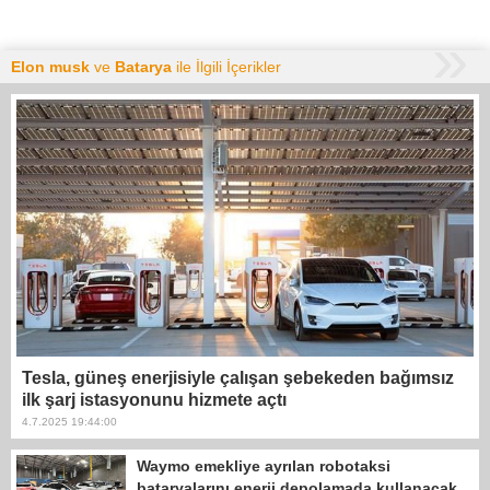
Elon musk
ve
Batarya
ile İlgili İçerikler
Tesla, güneş enerjisiyle çalışan şebekeden bağımsız
ilk şarj istasyonunu hizmete açtı
4.7.2025 19:44:00
Waymo emekliye ayrılan robotaksi
bataryalarını enerji depolamada kullanacak