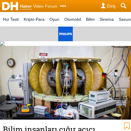
Giriş
Haber
Video
Forum
Hız Testi
Kripto Para
Oyun
Otomobil
Bilim
Sinema
Savu
Bilim insanları çığır açıcı