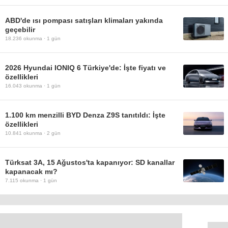
ABD'de ısı pompası satışları klimaları yakında
geçebilir
18.236
okunma ·
1 gün
2026 Hyundai IONIQ 6 Türkiye'de: İşte fiyatı ve
özellikleri
16.043
okunma ·
1 gün
1.100 km menzilli BYD Denza Z9S tanıtıldı: İşte
özellikleri
10.841
okunma ·
2 gün
Türksat 3A, 15 Ağustos'ta kapanıyor: SD kanallar
kapanacak mı?
7.115
okunma ·
1 gün