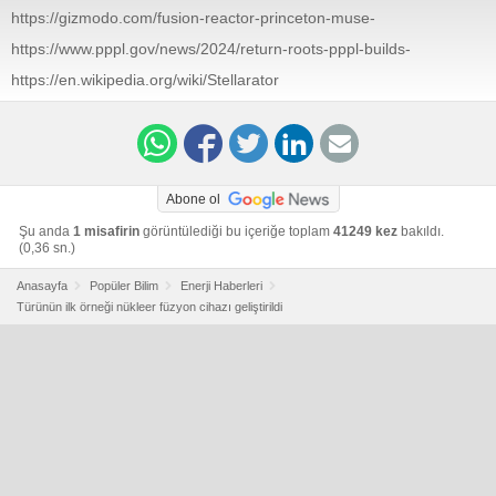
https://gizmodo.com/fusion-reactor-princeton-muse-
experiment-magnets-plasma-1851387646
https://www.pppl.gov/news/2024/return-roots-pppl-builds-
its-first-stellarator-decades-and-opens-door-research-
https://en.wikipedia.org/wiki/Stellarator
new-plasma
Abone ol
Şu anda
1 misafirin
görüntülediği bu içeriğe toplam
41249 kez
bakıldı.
(0,36 sn.)
Anasayfa
Popüler Bilim
Enerji Haberleri
Türünün ilk örneği nükleer füzyon cihazı geliştirildi