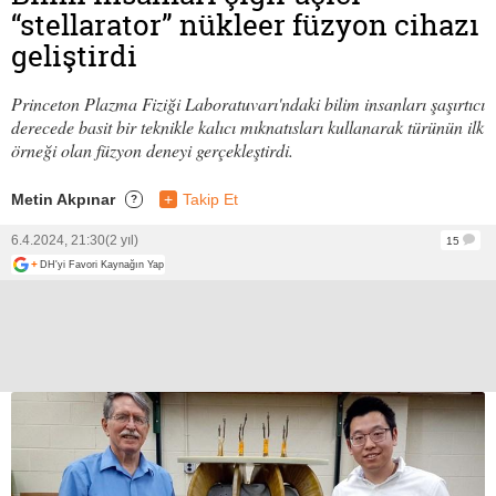
“stellarator” nükleer füzyon cihazı
geliştirdi
Princeton Plazma Fiziği Laboratuvarı'ndaki bilim insanları şaşırtıcı
derecede basit bir teknikle kalıcı mıknatısları kullanarak türünün ilk
örneği olan füzyon deneyi gerçekleştirdi.
Metin Akpınar
+
Takip Et
?
6.4.2024, 21:30
(2 yıl)
15
+
DH'yi Favori Kaynağın Yap