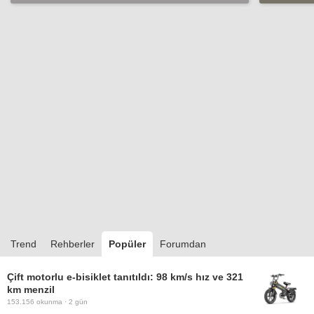
helyum-
Trend
Rehberler
Popüler
Forumdan
Çift motorlu e-bisiklet tanıtıldı: 98 km/s hız ve 321
km menzil
153.156
okunma ·
2 gün