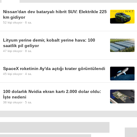
Nissan'dan dev bataryalı hibrit SUV: Elektrikle 225
km gidiyor
52
kişi okuyor ·
6 sa.
Lityum yerine demir, kobalt yerine hava: 100
saatlik pil geliyor
47
kişi okuyor ·
8 sa.
SpaceX roketinin Ay'da açtığı krater görüntülendi
45
kişi okuyor ·
4 sa.
100 dolarlık Nvidia ekran kartı 2.000 dolar oldu:
İşte nedeni
38
kişi okuyor ·
5 sa.