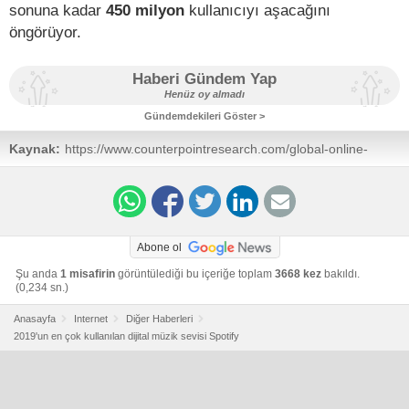
sonuna kadar
450 milyon
kullanıcıyı aşacağını
öngörüyor.
Haberi Gündem Yap
Henüz oy almadı
Gündemdekileri Göster >
Kaynak:
https://www.counterpointresearch.com/global-online-
music-streaming-grew-2019
Abone ol
Şu anda
1 misafirin
görüntülediği bu içeriğe toplam
3668 kez
bakıldı.
(0,234 sn.)
Anasayfa
Internet
Diğer Haberleri
2019'un en çok kullanılan dijital müzik sevisi Spotify