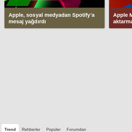
Apple, sosyal medyadan Spotify'a
Apple M
mesaj yağdırdı
aktarma
Trend
Rehberler
Popüler
Forumdan