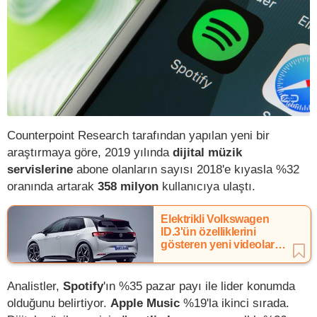
Counterpoint Research tarafından yapılan yeni bir
araştırmaya göre, 2019 yılında
dijital müzik
servislerine
abone olanların sayısı 2018'e kıyasla %32
oranında artarak
358 milyon
kullanıcıya ulaştı.
Elektrikli Volkswagen
ID.3'ün özelliklerini
gösteren yeni videolar
yayınlandı
Analistler,
Spotify
'ın %35 pazar payı ile lider konumda
olduğunu belirtiyor.
Apple Music
%19'la ikinci sırada.