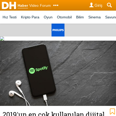
Giriş
Haber
Video
Forum
Hız Testi
Kripto Para
Oyun
Otomobil
Bilim
Sinema
Savu
2019'un en çok kullanılan dijital