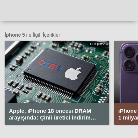
İphone 5
ile İlgili İçerikler
Dün (08:25)
Apple, iPhone 18 öncesi DRAM
iPhone 
arayışında: Çinli üretici indirim
1 milya
yapmayı reddetti