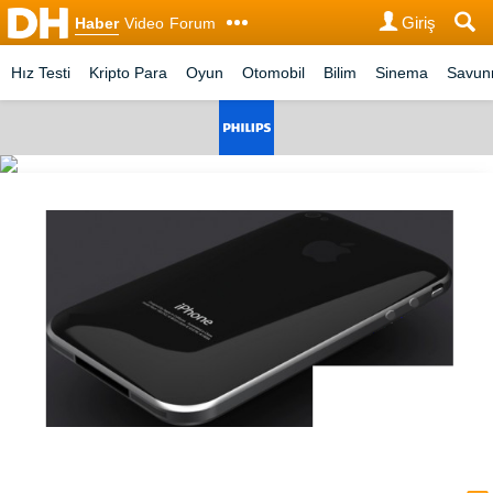
Giriş
Haber
Video
Forum
Hız Testi
Kripto Para
Oyun
Otomobil
Bilim
Sinema
Savu