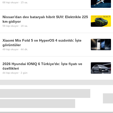
68
kişi okuyor ·
15 sa.
Nissan'dan dev bataryalı hibrit SUV: Elektrikle 225
km gidiyor
58
kişi okuyor ·
16 sa.
Xiaomi Mix Fold 5 ve HyperOS 4 sızdırıldı: İşte
görüntüler
49
kişi okuyor ·
44 dk.
2026 Hyundai IONIQ 6 Türkiye'de: İşte fiyatı ve
özellikleri
44
kişi okuyor ·
2 gün