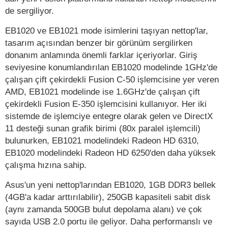
de sergiliyor.
EB1020 ve EB1021 mode isimlerini taşıyan nettop'lar,
tasarım açısından benzer bir görünüm sergilirken
donanım anlamında önemli farklar içeriyorlar. Giriş
seviyesine konumlandırılan EB1020 modelinde 1GHz'de
çalışan çift çekirdekli Fusion C-50 işlemcisine yer veren
AMD, EB1021 modelinde ise 1.6GHz'de çalışan çift
çekirdekli Fusion E-350 işlemcisini kullanıyor. Her iki
sistemde de işlemciye entegre olarak gelen ve DirectX
11 desteği sunan grafik birimi (80x paralel işlemcili)
bulunurken, EB1021 modelindeki Radeon HD 6310,
EB1020 modelindeki Radeon HD 6250'den daha yüksek
çalışma hızına sahip.
Asus'un yeni nettop'larından EB1020, 1GB DDR3 bellek
(4GB'a kadar arttırılabilir), 250GB kapasiteli sabit disk
(aynı zamanda 500GB bulut depolama alanı) ve çok
sayıda USB 2.0 portu ile geliyor. Daha performanslı ve