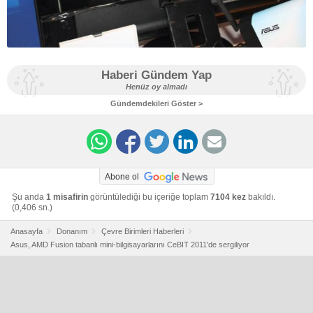
Haberi Gündem Yap
Henüz oy almadı
Gündemdekileri Göster >
Abone ol
Şu anda
1 misafirin
görüntülediği bu içeriğe toplam
7104 kez
bakıldı.
(0,406 sn.)
Anasayfa
Donanım
Çevre Birimleri Haberleri
Asus, AMD Fusion tabanlı mini-bilgisayarlarını CeBIT 2011'de sergiliyor