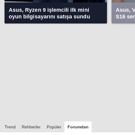
Asus, Ryzen 9 işlemcili ilk mini
Asus, 
oyun bilgisayarını satışa sundu
S16 seri
özellikl
Trend
Rehberler
Popüler
Forumdan