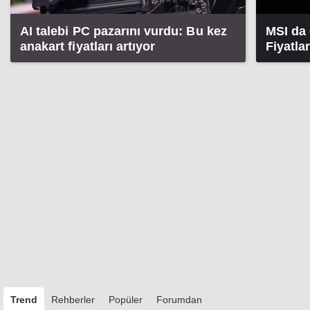
AI talebi PC pazarını vurdu: Bu kez
MSI da 
anakart fiyatları artıyor
Fiyatla
Trend
Rehberler
Popüler
Forumdan