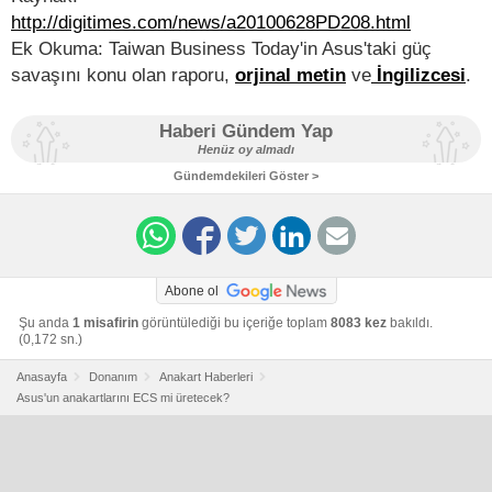
http://digitimes.com/news/a20100628PD208.html
Ek Okuma: Taiwan Business Today'in Asus'taki güç
savaşını konu olan raporu,
orjinal metin
ve
İngilizcesi
.
Haberi Gündem Yap
Henüz oy almadı
Gündemdekileri Göster >
Abone ol
Şu anda
1 misafirin
görüntülediği bu içeriğe toplam
8083 kez
bakıldı.
(0,172 sn.)
Anasayfa
Donanım
Anakart Haberleri
Asus'un anakartlarını ECS mi üretecek?