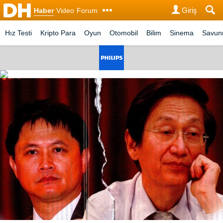
Giriş
Haber
Video
Forum
Hız Testi
Kripto Para
Oyun
Otomobil
Bilim
Sinema
Savu