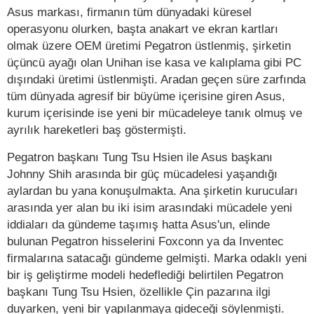
Asus markası, firmanın tüm dünyadaki küresel
operasyonu olurken, başta anakart ve ekran kartları
olmak üzere OEM üretimi Pegatron üstlenmiş, şirketin
üçüncü ayağı olan Unihan ise kasa ve kalıplama gibi PC
dışındaki üretimi üstlenmişti. Aradan geçen süre zarfında
tüm dünyada agresif bir büyüme içerisine giren Asus,
kurum içerisinde ise yeni bir mücadeleye tanık olmuş ve
ayrılık hareketleri baş göstermişti.
Pegatron başkanı
Tung Tsu Hsien
ile Asus başkanı
Johnny Shih arasında bir güç mücadelesi yaşandığı
aylardan bu yana konuşulmakta. Ana şirketin kurucuları
arasında yer alan bu iki isim arasındaki mücadele yeni
iddiaları da gündeme taşımış hatta Asus'un, elinde
bulunan Pegatron hisselerini Foxconn ya da Inventec
firmalarına satacağı gündeme gelmişti. Marka odaklı yeni
bir iş geliştirme modeli hedeflediği belirtilen Pegatron
başkanı Tung Tsu Hsien, özellikle Çin pazarına ilgi
duyarken, yeni bir yapılanmaya gideceği söylenmişti.