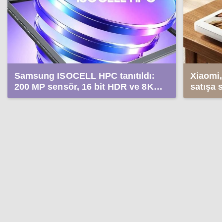
Samsung ISOCELL HPC tanıtıldı:
Xiaomi,
200 MP sensör, 16 bit HDR ve 8K
satışa 
video