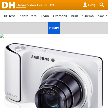
Giriş
Haber
Video
Forum
Hız Testi
Kripto Para
Oyun
Otomobil
Bilim
Sinema
Savu