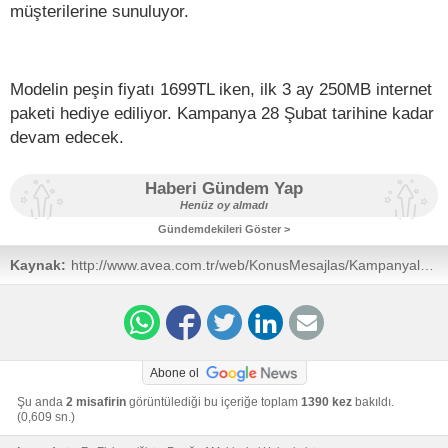
müşterilerine sunuluyor.
Modelin peşin fiyatı 1699TL iken, ilk 3 ay 250MB internet
paketi hediye ediliyor. Kampanya 28 Şubat tarihine kadar
devam edecek.
Haberi Gündem Yap
Henüz oy almadı
Gündemdekileri Göster >
Kaynak:
http://www.avea.com.tr/web/KonusMesajlas/Kampanyalar/SamsungGalaxyCamera
Abone ol
Şu anda
2 misafirin
görüntülediği bu içeriğe toplam
1390 kez
bakıldı.
(0,609 sn.)