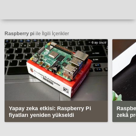
Raspberry pi
ile İlgili İçerikler
6 ay önce
Yapay zeka etkisi: Raspberry Pi
Raspber
fiyatları yeniden yükseldi
zekâ pr