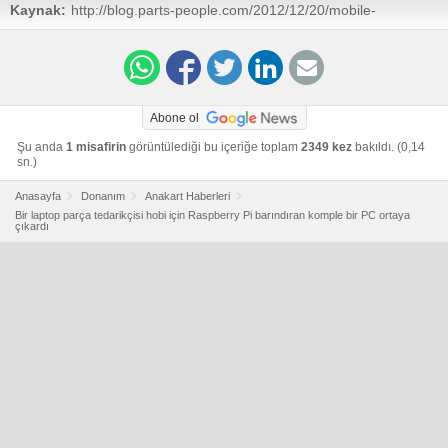
Kaynak:
http://blog.parts-people.com/2012/12/20/mobile-
raspberry-pi-computer-build-your-own-portable-rpi-to-go/
Abone ol
Şu anda
1 misafirin
görüntülediği bu içeriğe toplam
2349 kez
bakıldı. (0,14
sn.)
Anasayfa
Donanım
Anakart Haberleri
Bir laptop parça tedarikçisi hobi için Raspberry Pi barındıran komple bir PC ortaya
çıkardı