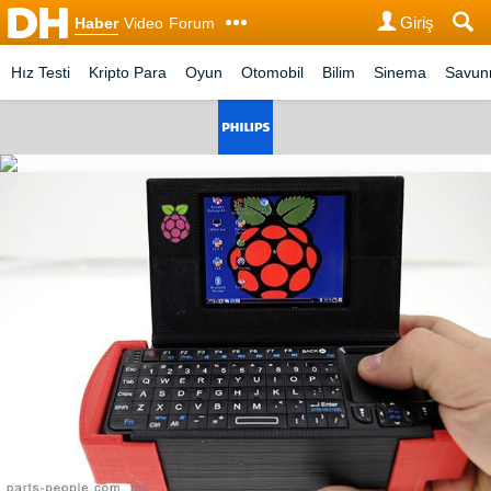
Giriş
Haber
Video
Forum
Hız Testi
Kripto Para
Oyun
Otomobil
Bilim
Sinema
Savu