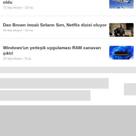
oldu
72
kişi okuyor ·
13 sa.
Dan Brown imzalı Sırların Sırrı, Netflix dizisi oluyor
34
kişi okuyor ·
10 sa.
Windows'un yerleşik uygulaması RAM canavarı
çıktı!
34
kişi okuyor ·
9 sa.