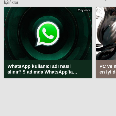
İçerikler
2 ay önce
WhatsApp kullanıcı adı nasıl
PC ve 
alınır? 5 adımda WhatsApp'ta
en iyi 
kullanıcı adı alma (2026)