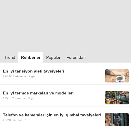
Trend
Rehberler
Popüler
Forumdan
En iyi tansiyon aleti tavsiyeleri
228.607
okunma ·
2 gün
En iyi termos markaları ve modelleri
115.662
okunma ·
3 gün
Telefon ve kameralar için en iyi gimbal tavsiyeleri
2.920
okunma ·
1 hf.