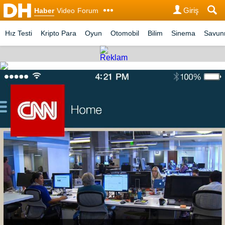
Giriş
Haber
Video
Forum
Hız Testi
Kripto Para
Oyun
Otomobil
Bilim
Sinema
Savu