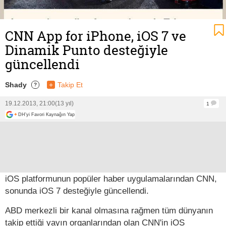
CNN App for iPhone, iOS 7 ve
Dinamik Punto desteğiyle
güncellendi
Shady
+
Takip Et
?
19.12.2013, 21:00
(13 yıl)
1
+
DH'yi Favori Kaynağın Yap
iOS platformunun popüler haber uygulamalarından CNN,
sonunda iOS 7 desteğiyle güncellendi.
ABD merkezli bir kanal olmasına rağmen tüm dünyanın
takip ettiği yayın organlarından olan CNN'in iOS