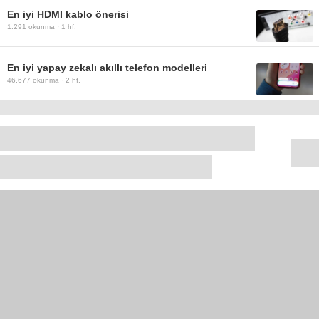
En iyi HDMI kablo önerisi
1.291
okunma ·
1 hf.
En iyi yapay zekalı akıllı telefon modelleri
46.677
okunma ·
2 hf.