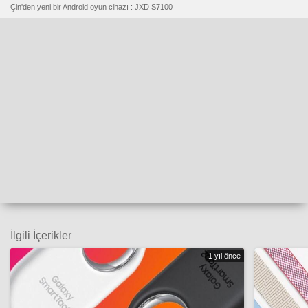
Çin'den yeni bir Android oyun cihazı : JXD S7100
İlgili İçerikler
1 yıl önce