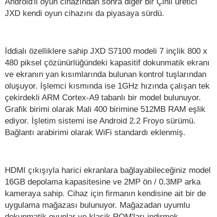
Android'li oyun cihazından sonra diğer bir Çinli üretici
JXD kendi oyun cihazını da piyasaya sürdü.
İddialı özelliklere sahip JXD S7100 modeli 7 inçlik 800 x
480 piksel çözünürlüğündeki kapasitif dokunmatik ekranı
ve ekranın yan kısımlarında bulunan kontrol tuşlarından
oluşuyor. İşlemci kısmında ise 1GHz hızında çalışan tek
çekirdekli ARM Cortex-A9 tabanlı bir model bulunuyor.
Grafik birimi olarak Mali 400 birimine 512MB RAM eşlik
ediyor. İşletim sistemi ise Android 2.2 Froyo sürümü.
Bağlantı arabirimi olarak WiFi standardı eklenmiş.
HDMI çıkışıyla harici ekranlara bağlayabileceğiniz model
16GB depolama kapasitesine ve 2MP ön / 0.3MP arka
kameraya sahip. Cihaz için firmanın kendisine ait bir de
uygulama mağazası bulunuyor. Mağazadan uyumlu
dokunmatik oyunlar ve klasik ROM'ları indirmek