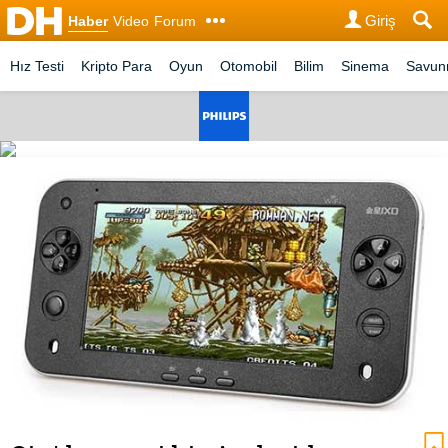
Giriş
Haber
Video
Forum
Hız Testi
Kripto Para
Oyun
Otomobil
Bilim
Sinema
Savu