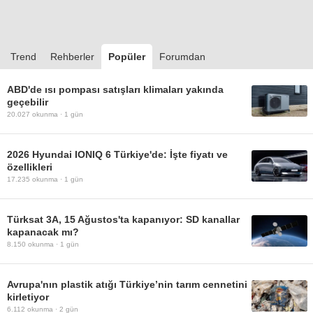
Trend
Rehberler
Popüler
Forumdan
ABD'de ısı pompası satışları klimaları yakında
geçebilir
20.027
okunma ·
1 gün
2026 Hyundai IONIQ 6 Türkiye'de: İşte fiyatı ve
özellikleri
17.235
okunma ·
1 gün
Türksat 3A, 15 Ağustos'ta kapanıyor: SD kanallar
kapanacak mı?
8.150
okunma ·
1 gün
Avrupa'nın plastik atığı Türkiye’nin tarım cennetini
kirletiyor
6.112
okunma ·
2 gün