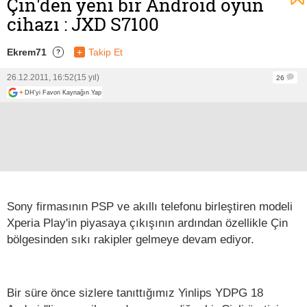
Çin'den yeni bir Android oyun
cihazı : JXD S7100
Ekrem71
+
Takip Et
?
26.12.2011, 16:52
(15 yıl)
26
+
DH'yi Favori Kaynağın Yap
Sony firmasının PSP ve akıllı telefonu birleştiren modeli
Xperia Play'in piyasaya çıkışının ardından özellikle Çin
bölgesinden sıkı rakipler gelmeye devam ediyor.
Bir süre önce sizlere tanıttığımız Yinlips YDPG 18