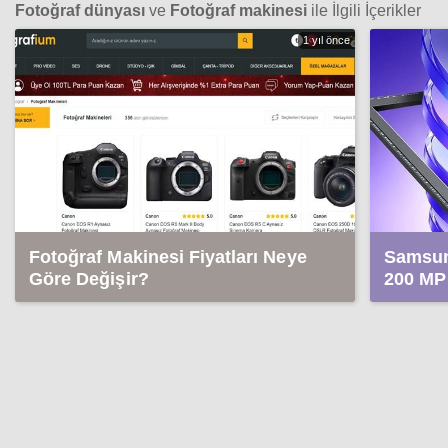
Fotoğraf dünyası
ve
Fotoğraf makinesi
ile İlgili İçerikler
1 yıl önce
Fotoğraf Makinesi Fiyatları Neye
Samsun
Göre Değişir?
200 MP 
video