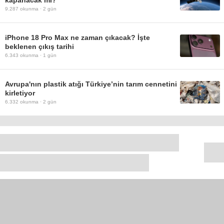
9.287
okunma ·
2 gün
iPhone 18 Pro Max ne zaman çıkacak? İşte
beklenen çıkış tarihi
6.343
okunma ·
1 gün
Avrupa'nın plastik atığı Türkiye’nin tarım cennetini
kirletiyor
6.332
okunma ·
2 gün