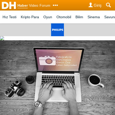
Giriş
Haber
Video
Forum
Hız Testi
Kripto Para
Oyun
Otomobil
Bilim
Sinema
Savu