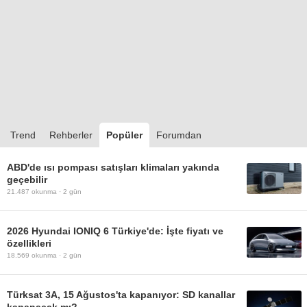
Trend
Rehberler
Popüler
Forumdan
ABD'de ısı pompası satışları klimaları yakında
geçebilir
21.487
okunma ·
2 gün
2026 Hyundai IONIQ 6 Türkiye'de: İşte fiyatı ve
özellikleri
18.569
okunma ·
2 gün
Türksat 3A, 15 Ağustos'ta kapanıyor: SD kanallar
kapanacak mı?