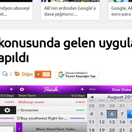
 milyon aboneyi
AB'nin ardından Google'a
Google, A
it...
dava yağmuru:...
euro para 
 konusunda gelen uygu
apıldı
DonanımHaber’i
2
Diğer
236
+
Favori Kaynağın Yap