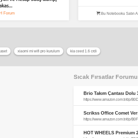
akas...
H Forum
Bu Notebooku Satın A
kaset
xiaomi mi wifi pro kurulum
kia ceed 1.6 crdi
Sıcak Fırsatlar Forum
https://www.amazon.com.tr/dp/
https://www.amazon.com.tr/dp/B