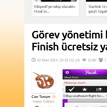
i Anlık
Vikipedi’ye rakip olacaktı:
Starlink 12
rarlarınız...
Musk’ın...
geçti: Gigab
Görev yönetimi
Finish ücretsiz y
02 Mart 2014, 10:18
(12 yıl)
10,8b
1
Can Tunçer
?
Haber Editörü