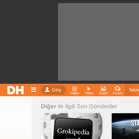
Giriş
Tekno
Haber
Video
Galeri
Forum
Diğer
ile İlgili Son Gönderiler
Film
Fiyatla
İnst