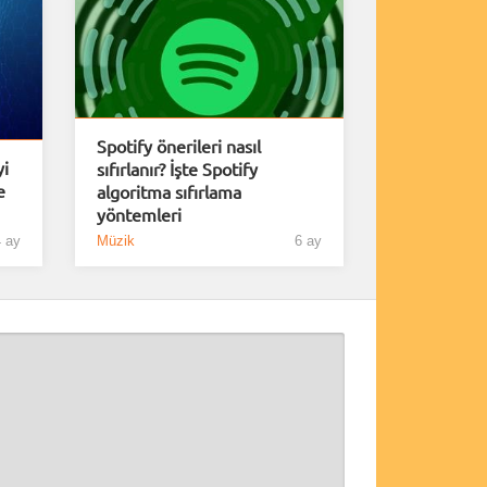
Spotify önerileri nasıl
yi
sıfırlanır? İşte Spotify
e
algoritma sıfırlama
yöntemleri
 ay
Müzik
6 ay