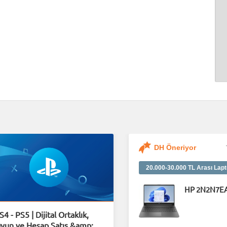
DH Öneriyor
20.000-30.000 TL Arası Lapt
HP 2N2N7E
S4 - PS5 | Dijital Ortaklık,
yun ve Hesap Satış &amp;