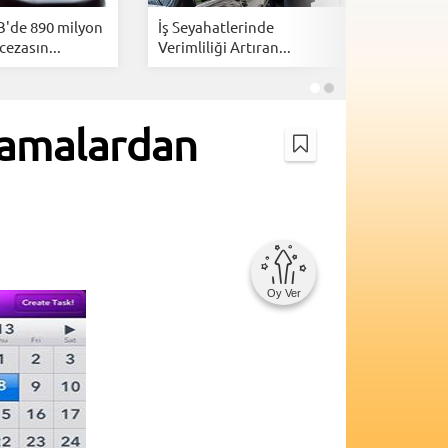
B'de 890 milyon
İş Seyahatlerinde
İsrail, Am
cezasın...
Verimliliği Artıran...
kazanmak
lamalardan
Oy Ver