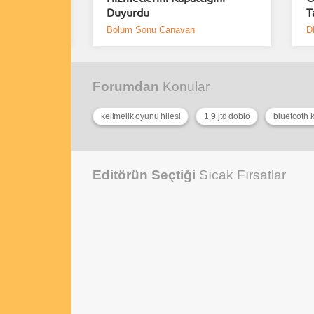
Duyurdu
T
Bölüm Sonu Canavarı
D
Forumdan
Konular
kelimelik oyunu hilesi
1.9 jtd doblo
bluetooth 
Editörün Seçtiği
Sıcak Fırsatlar