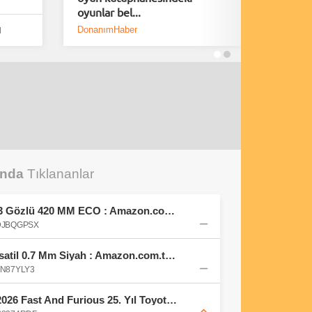
oyunlar bel...
çipleri k
DonanımHaber
Donanım
l
unda
Tıklananlar
Brio Takım Çantası Dolu 3 Gözlü 420 MM ECO : Amazon.com.tr: Otomotiv
B0DJBQGPSX
Scrikss Office Comet Versatil 0.7 Mm Siyah : Amazon.com.tr: Ofis ve Kırtasiye
0FN87YLY3
HOT WHEELS Premium 2026 Fast And Furious 25. Yıl Toyota FJ Cruiser HNW46 : Amazon.com.tr: Oyuncak