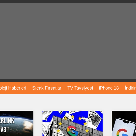
loji
Haberleri
Sıcak
Fırsatlar
TV
Tavsiyesi
iPhone
18
İndir
Önerileri
Türkiye
Araba
Fiyatları
Yapay
Zeka
Şarj
İstasyon
rı
Vizyondaki
Filmler
Bitcoin
Dizi
Önerileri
Telefon
Önerileri
agram
Dondurma
İnstagram
Çöktü
Mü