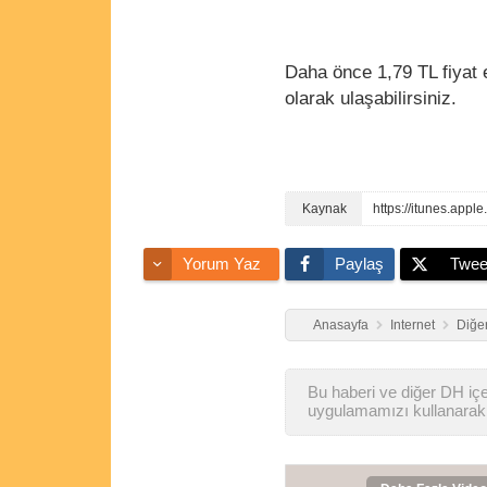
Daha önce 1,79 TL fiyat e
olarak ulaşabilirsiniz.
https://itunes.app
Yorum Yaz
Paylaş
Twee
Anasayfa
Internet
Diğer
Bu haberi ve diğer DH içer
uygulamamızı kullanarak 