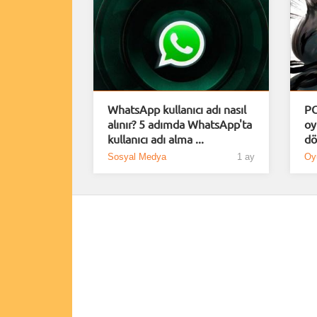
WhatsApp kullanıcı adı nasıl
PC
alınır? 5 adımda WhatsApp'ta
oy
kullanıcı adı alma ...
dö
Sosyal Medya
1 ay
Oy