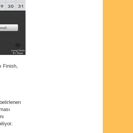
ı Finish,
belirlenen
aması
nı
iliyor.