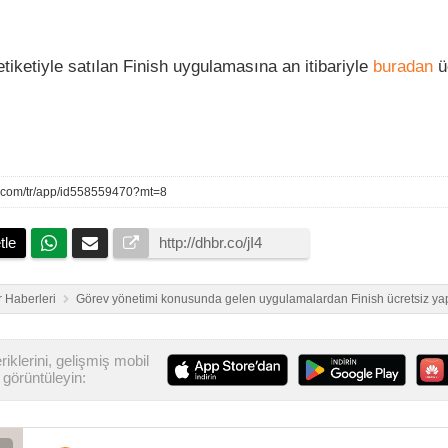
tiketiyle satılan Finish uygulamasına an itibariyle
buradan
ü
le.com/tr/app/id558559470?mt=8
tle
 Haberleri
Görev yönetimi konusunda gelen uygulamalardan Finish ücretsiz yap
iklerini, gelişmiş mobil
görüntüleyin: