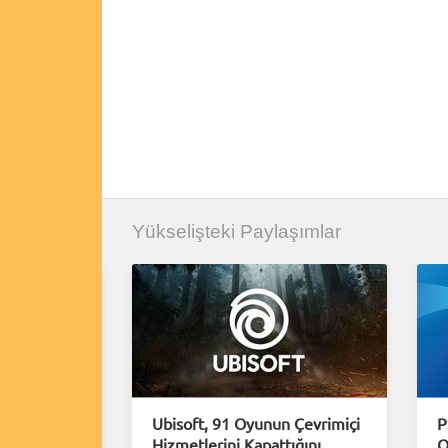
Yükselişteki Paylaşımlar
e Plus
Ubisoft, 91 Oyunun Çevrimiçi
P
Hizmetlerini Kapattığını
O