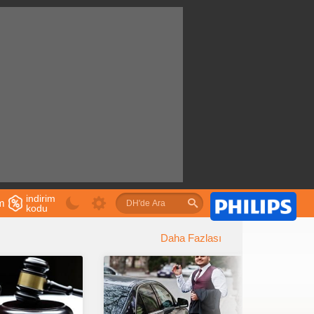
indirim
im
kodu
u
Daha Fazlası