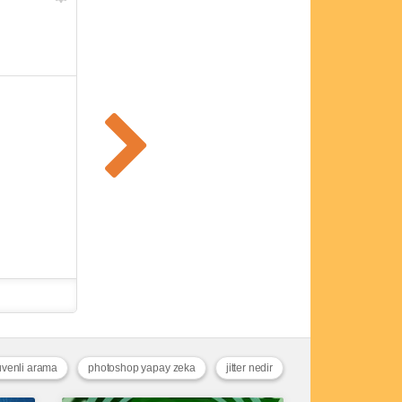
venli arama
photoshop yapay zeka
jitter nedir