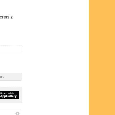
cretsiz
ıldı