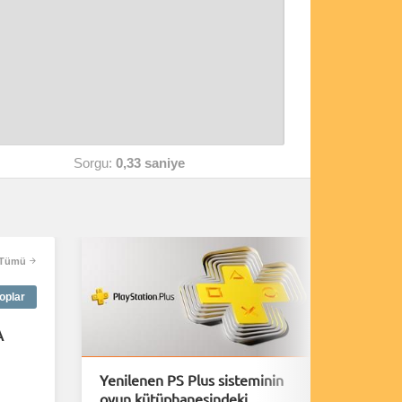
Sorgu:
0,33 saniye
Tümü
oplar
A
Yenilenen PS Plus sisteminin
Rus tan
oyun kütüphanesindeki
nedeniy