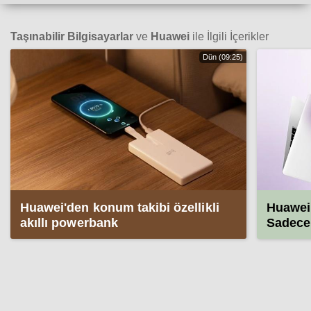
Taşınabilir Bilgisayarlar
ve
Huawei
ile İlgili İçerikler
Dün (09:25)
Huawei'den konum takibi özellikli
Huawei 
akıllı powerbank
Sadece