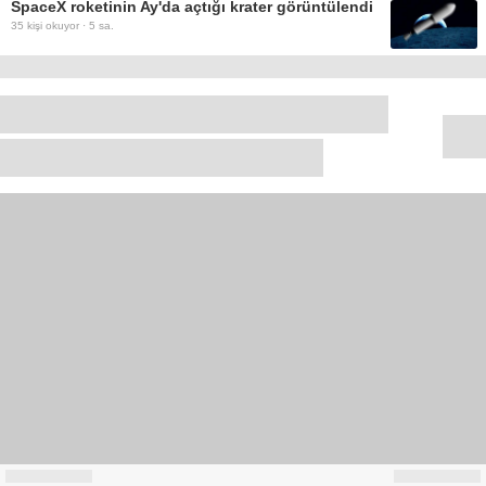
SpaceX roketinin Ay'da açtığı krater görüntülendi
35
kişi okuyor ·
5 sa.