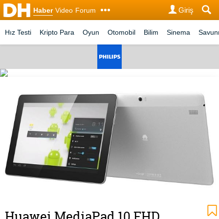
Giriş
Haber
Video
Forum
Hız Testi
Kripto Para
Oyun
Otomobil
Bilim
Sinema
Savu
Huawei MediaPad 10 FHD,