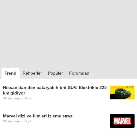
Trend
Rehberler
Popüler
Forumdan
Nissan'dan dev bataryalı hibrit SUV: Elektrikle 225
km gidiyor
39
kişi okuyor ·
6 sa.
Marvel dizi ve filmleri izleme sırası
38
kişi okuyor ·
4 yıl