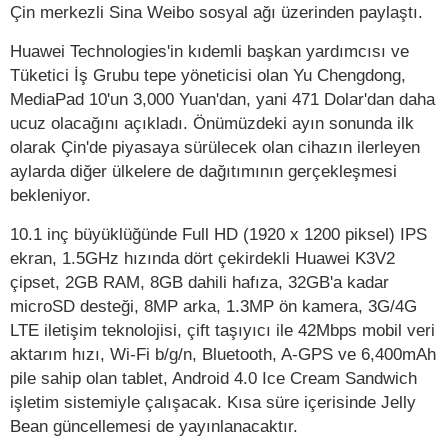
Çin merkezli Sina Weibo sosyal ağı üzerinden paylaştı.
Huawei Technologies'in kıdemli başkan yardımcısı ve
Tüketici İş Grubu tepe yöneticisi olan Yu Chengdong,
MediaPad 10'un 3,000 Yuan'dan, yani 471 Dolar'dan daha
ucuz olacağını açıkladı. Önümüzdeki ayın sonunda ilk
olarak Çin'de piyasaya sürülecek olan cihazın ilerleyen
aylarda diğer ülkelere de dağıtımının gerçekleşmesi
bekleniyor.
10.1 inç büyüklüğünde Full HD (1920 x 1200 piksel) IPS
ekran, 1.5GHz hızında dört çekirdekli Huawei K3V2
çipset, 2GB RAM, 8GB dahili hafıza, 32GB'a kadar
microSD desteği, 8MP arka, 1.3MP ön kamera, 3G/4G
LTE iletişim teknolojisi, çift taşıyıcı ile 42Mbps mobil veri
aktarım hızı, Wi-Fi b/g/n, Bluetooth, A-GPS ve 6,400mAh
pile sahip olan tablet, Android 4.0 Ice Cream Sandwich
işletim sistemiyle çalışacak. Kısa süre içerisinde Jelly
Bean güncellemesi de yayınlanacaktır.