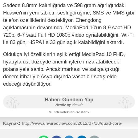
Sadece 8.8mm kalınlığında ve 598 gram ağırlığındaki
Huawei'nin yeni tableti, sesli görüşme, SMS ve MMS gibi
telefon özelliklerini destekliyor. Chengdong
açıklamasının devamında, MediaPad 10'un 8-9 saat HD
720p, 6-7 saat Full HD 1080p video oynatabildiğini, Wi-Fi
ile 83 gün, HSPA ile 33 gün açık kalabildiğini aktardı.
Oldukça iyi özelliklerin eşlik ettiği MediaPad 10 FHD,
fiyatıyla üst düzeyde önemli işlere imza atabilecek
potansiyele sahip. Ancak markası ve satışa çıktığı
dönem itibariyle Asya dışında vasat bir satış elde
edeceği düşünülüyor.
Haberi Gündem Yap
Henüz oy almadı
Gündemdekileri Göster >
Kaynak:
http://www.unwiredview.com/2012/07/18/quad-core-
huawei-mediapad-10-fhd-arrives-in-late-august-for-less-
than-500/